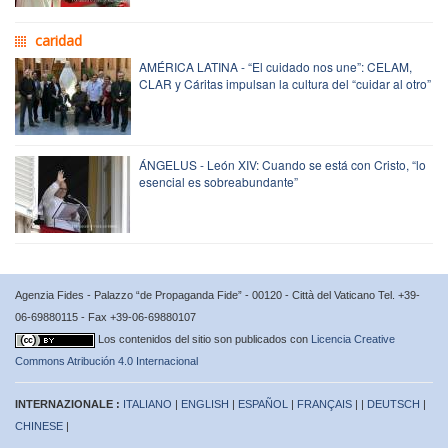
caridad
AMÉRICA LATINA - “El cuidado nos une”: CELAM,
CLAR y Cáritas impulsan la cultura del “cuidar al otro”
ÁNGELUS - León XIV: Cuando se está con Cristo, “lo
esencial es sobreabundante”
Agenzia Fides - Palazzo “de Propaganda Fide” - 00120 - Città del Vaticano Tel. +39-
06-69880115 - Fax +39-06-69880107
Los contenidos del sitio son publicados con
Licencia Creative
Commons Atribución 4.0 Internacional
INTERNAZIONALE :
ITALIANO
|
ENGLISH
|
ESPAÑOL
|
FRANÇAIS
| |
DEUTSCH
|
CHINESE
|