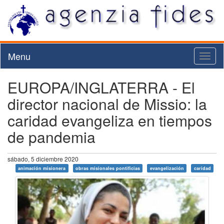
Menu
Toggl
naviga
EUROPA/INGLATERRA - El
director nacional de Missio: la
caridad evangeliza en tiempos
de pandemia
sábado, 5 diciembre 2020
animación misionera
obras misionales pontificias
evangelización
caridad