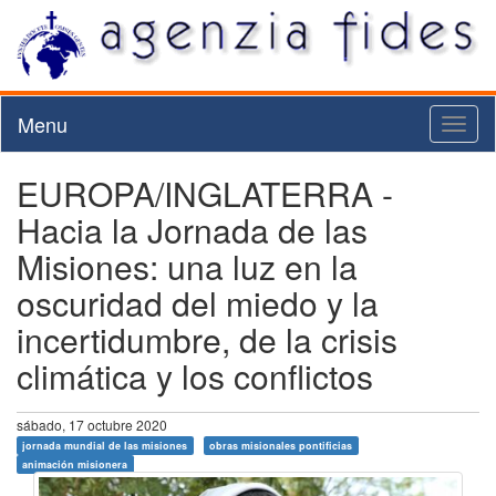
Menu
Toggl
naviga
EUROPA/INGLATERRA -
Hacia la Jornada de las
Misiones: una luz en la
oscuridad del miedo y la
incertidumbre, de la crisis
climática y los conflictos
sábado, 17 octubre 2020
jornada mundial de las misiones
obras misionales pontificias
animación misionera