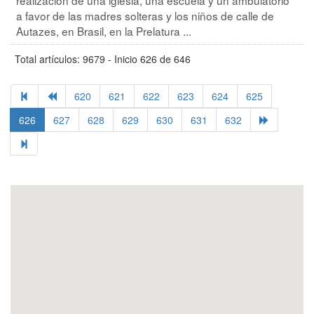
a favor de las madres solteras y los niños de calle de
Autazes, en Brasil, en la Prelatura ...
Total artículos: 9679 - Inicio 626 de 646
620
621
622
623
624
625
626
627
628
629
630
631
632