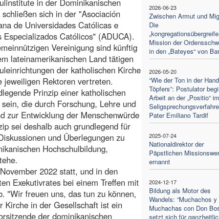
linstitute in der Dominikanischen
2026-06-23
 schließen sich in der "Asociación
Zwischen Armut und Migr
na de Universidades Católicas e
Die
„kongregationsübergreife
os Especializados Católicos" (ADUCA).
Mission der Ordensschw
emeinnützigen Vereinigung sind künftig
in den „Bateyes“ von Ba
dem lateinamerikanischen Land tätigen
leinrichtungen der katholischen Kirche
2026-05-20
e jeweiligen Rektoren vertreten.
“Wie der Ton in der Han
Töpfers”: Postulator begi
dlegende Prinzip einer katholischen
Arbeit an der „Positio“ i
 sein, die durch Forschung, Lehre und
Seligsprechungsverfahr
nd zur Entwicklung der Menschenwürde
Pater Emiliano Tardif
nzip sei deshalb auch grundlegend für
 Diskussionen und Überlegungen zu
2025-07-24
Nationaldirektor der
ikanischen Hochschulbildung,
Päpstlichen Missionswe
tehe.
ernannt
November 2022 statt, und in den
ten Exekutivrates bei einem Treffen mit
2024-12-17
Bildung als Motor des
. "Wir freuen uns, das tun zu können,
Wandels: “Muchachos y
 Kirche in der Gesellschaft ist ein
Muchachas con Don Bo
Vorsitzende der dominikanischen
setzt sich für ganzheitli