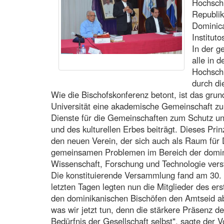
Hochschu
Republik
Dominica
Institut
In der g
alle in 
Hochschu
durch di
Wie die Bischofskonferenz betont, ist das grun
Universität eine akademische Gemeinschaft zu
Dienste für die Gemeinschaften zum Schutz u
und des kulturellen Erbes beiträgt. Dieses Pri
den neuen Verein, der sich auch als Raum für
gemeinsamen Problemen im Bereich der domin
Wissenschaft, Forschung und Technologie vers
Die konstituierende Versammlung fand am 30. 
letzten Tagen legten nun die Mitglieder des ers
den dominikanischen Bischöfen den Amtseid ab
was wir jetzt tun, denn die stärkere Präsenz der
Bedürfnis der Gesellschaft selbst", sagte der 