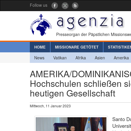
Follow us
Presseorgan der Päpstlichen Missionswe
HOME
MISSIONARE GETÖTET
STATISTIKE
News
Vatikan
Afrika
Asien
Amerika
AMERIKA/DOMINIKANISC
Hochschulen schließen s
heutigen Gesellschaft
Mittwoch, 11 Januar 2023
Santo Do
Universi