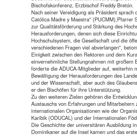
Bischofskonferenz, Erzbischof Freddy Bretón.
Nach seiner Vereidigung als Präsident sprach d
Católica Madre y Maestra" (PUCMM),Pfarrer Sec
zur Qualitätsförderung und Stärkung des Hoch
Herausforderungen, denen sich diese Einrichtu
Hochschulsystem, die Gesellschaft und die öff
verschiedenen Fragen viel abverlangen", betont 
Einigkeit zwischen den Rektoren und dem Kura
einvernehmliche Stellungnahmen mit großem 
forderte die ADUCA-Mitglieder auf, weiterhin m
Bewältigung der Herausforderungen des Lande
und der Wissenschaft, aber auch des Glaubens 
er den Bischöfen für ihre Unterstützung.
Zu den weiteren Zielen gehören die Entwickl
Austauschs von Erfahrungen und Mitarbeitern z
internationalen Organisationen wie der Organis
Karibik (ODUCAL) und der Internationalen Föde
Die Geschichte der universitären Ausbildung i
Dominikaner auf die Insel kamen und das erst