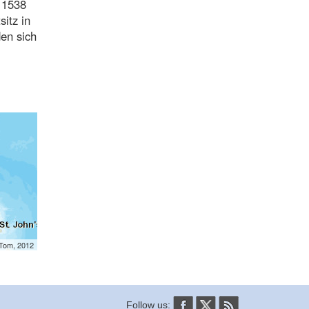
r 1538
itz in
en sich
mTom, 2012
Follow us: