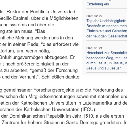
Erziehung ein
er Rektor der Pontificia Universidad
2023-02-27
ilio Espinal, über die Möglichkeiten
Tag der Unabhängigkeit:
schulsystems und über die
Bischöfe wünschen meh
ng stellen muss. "Das
Ehrlichkeit und Gerechtig
der heutigen Gesellschaf
entliche Meinung werden uns in den
er in seiner Rede, "dies erfordert viel
2023-01-24
torium, um, wenn nötig,
Hirtenbrief zur Synodalitä
Einfühlungsvermögen abzugeben. Er
besonderer Weg, mit Je
it noch größerer Einigkeit an der
durch Jesus, in Jesus, 
Jesus und zu Jesus"
s zu arbeiten, "gemäß der Forschung
und der Vernunft". Schließlich dankte
ung gemeinsamer Forschungsprojekte und die Förderung des
wischen den Mitgliedseinrichtungen sowie mit nationalen un
ation der Katholischen Universitäten in Lateinamerika und d
ration der Katholischen Universitäten (IFCU).
n der Dominikanischen Republik im Jahr 1510, als die ersten
e Zentrum für höhere Studien in Santo Domingo gründeten. I