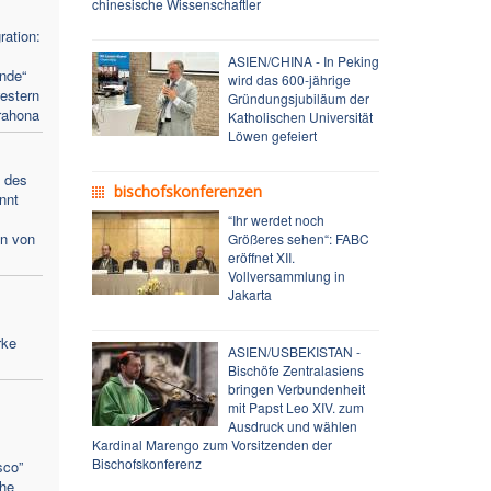
chinesische Wissenschaftler
ation:
ASIEN/CHINA - In Peking
nde“
wird das 600-jährige
estern
Gründungsjubiläum der
rahona
Katholischen Universität
Löwen gefeiert
d des
bischofskonferenzen
nnt
m
“Ihr werdet noch
en von
Größeres sehen“: FABC
eröffnet XII.
Vollversammlung in
Jakarta
rke
ASIEN/USBEKISTAN -
Bischöfe Zentralasiens
bringen Verbundenheit
mit Papst Leo XIV. zum
Ausdruck und wählen
Kardinal Marengo zum Vorsitzenden der
Bischofskonferenz
sco”
che