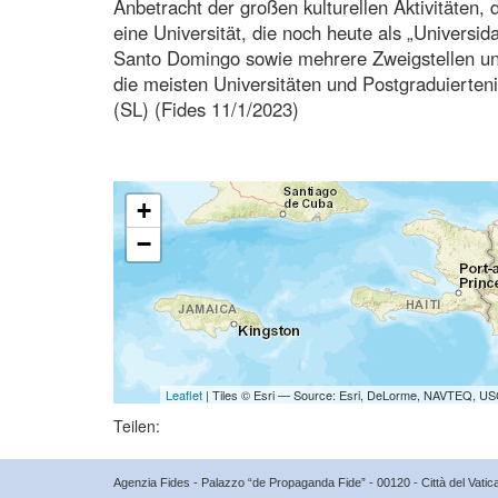
Anbetracht der großen kulturellen Aktivitäten, 
eine Universität, die noch heute als „Universi
Santo Domingo sowie mehrere Zweigstellen und
die meisten Universitäten und Postgraduierten
(SL) (Fides 11/1/2023)
+
−
Leaflet
| Tiles © Esri — Source: Esri, DeLorme, NAVTEQ, USG
Teilen:
Agenzia Fides - Palazzo “de Propaganda Fide” - 00120 - Città del Vat