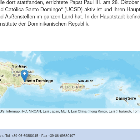
die dort stattfanden, errichtete Papst Paul III. am 28. Oktobe
dad Católica Santo Domingo“ (UCSD) aktiv ist und ihren Haupts
 Außenstellen im ganzen Land hat. In der Hauptstadt befind
institute der Dominikanischen Republik.
S, Intermap, iPC, NRCAN, Esri Japan, METI, Esri China (Hong Kong), Esri (Thailand), To
icano Tel. +39-06-69880115 - Fax +39-06-69880107