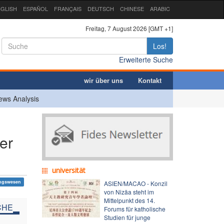
GLISH
ESPAÑOL
FRANÇAIS
DEUTSCH
CHINESE
ARABIC
Freitag, 7 August 2026 [GMT +1]
Los!
Erweiterte Suche
wir über uns
Kontakt
ews Analysis
er
universität
ngswesen
ASIEN/MACAO - Konzil
von Nizäa steht im
Mittelpunkt des 14.
CHE
Forums für katholische
Studien für junge