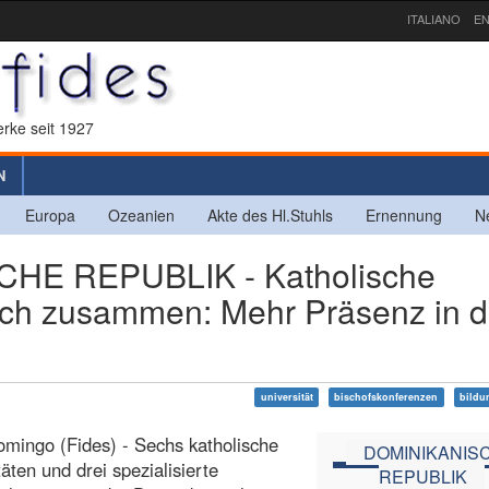
ITALIANO
EN
rke seit 1927
N
Europa
Ozeanien
Akte des Hl.Stuhls
Ernennung
N
HE REPUBLIK - Katholische
ich zusammen: Mehr Präsenz in d
universität
bischofskonferenzen
bildu
mingo (Fides) - Sechs katholische
DOMINIKANIS
täten und drei spezialisierte
REPUBLIK