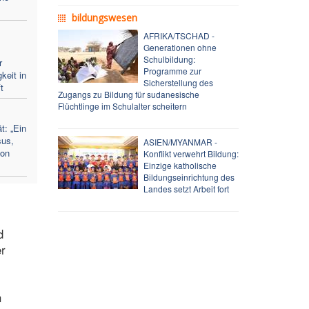
bildungswesen
AFRIKA/TSCHAD -
Generationen ohne
Schulbildung:
r
Programme zur
keit in
Sicherstellung des
t
Zugangs zu Bildung für sudanesische
Flüchtlinge im Schulalter scheitern
t: „Ein
sus,
ASIEN/MYANMAR -
von
Konflikt verwehrt Bildung:
Einzige katholische
Bildungseinrichtung des
Landes setzt Arbeit fort
d
er
n