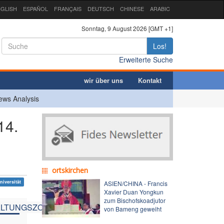
GLISH
ESPAÑOL
FRANÇAIS
DEUTSCH
CHINESE
ARABIC
Sonntag, 9 August 2026 [GMT +1]
Los!
Erweiterte Suche
wir über uns
Kontakt
ews Analysis
14.
ortskirchen
niversität
ASIEN/CHINA - Francis
Xavier Duan Yongkun
zum Bischofskoadjutor
LTUNGSZONE
von Bameng geweiht