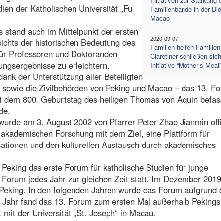
Initiativen zur Stärkung 
dien der Katholischen Universität „Fu
Familienbande in der Di
Macao
 stand auch im Mittelpunkt der ersten
2020-09-07
ichts der historischen Bedeutung des
Familien helfen Familien
für Professoren und Doktoranden
Claretiner schließen sich
ungsergebnisse zu erleichtern.
Initiative “Mother’s Meal
nk der Unterstützung aller Beteiligten
en sowie die Zivilbehörden von Peking und Macao – das 13. Fo
mit dem 800. Geburtstag des heiligen Thomas von Aquin befas
de.
 wurde am 3. August 2002 von Pfarrer Peter Zhao Jianmin offiz
r akademischen Forschung mit dem Ziel, eine Plattform für
sationen und den kulturellen Austausch durch akademisches
 Peking das erste Forum für katholische Studien für junge
 Forum jedes Jahr zur gleichen Zeit statt. Im Dezember 201
 Peking. In den folgenden Jahren wurde das Forum aufgrund 
Jahr fand das 13. Forum zum ersten Mal außerhalb Pekings 
mit der Universität „St. Joseph“ in Macau.