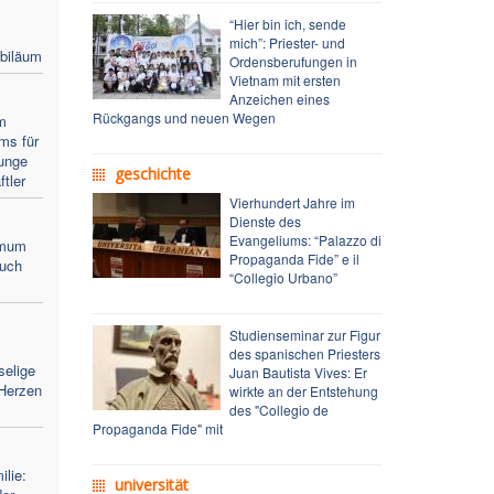
“Hier bin ich, sende
mich”: Priester- und
ubiläum
Ordensberufungen in
Vietnam mit ersten
Anzeichen eines
Rückgangs und neuen Wegen
m
ms für
junge
geschichte
tler
Vierhundert Jahre im
Dienste des
Evangeliums: “Palazzo di
imum
Propaganda Fide” e il
auch
“Collegio Urbano”
Studienseminar zur Figur
des spanischen Priesters
selige
Juan Bautista Vives: Er
 Herzen
wirkte an der Entstehung
des "Collegio de
Propaganda Fide" mit
lie:
universität