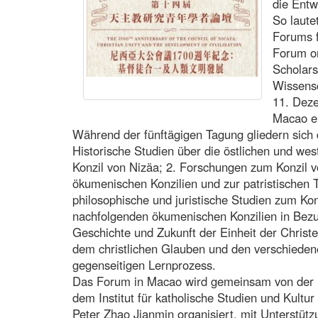
die Entw
So laute
Forums f
Forum on
Scholars
Wissensc
11. Deze
Macao e
Während der fünftägigen Tagung gliedern sich d
Historische Studien über die östlichen und we
Konzil von Nizäa; 2. Forschungen zum Konzil 
ökumenischen Konzilien und zur patristischen 
philosophische und juristische Studien zum Ko
nachfolgenden ökumenischen Konzilien in Bezug
Geschichte und Zukunft der Einheit der Christ
dem christlichen Glauben und den verschiedene
gegenseitigen Lernprozess.
Das Forum in Macao wird gemeinsam von der U
dem Institut für katholische Studien und Kultur
Peter Zhao Jianmin organisiert, mit Unterstützu