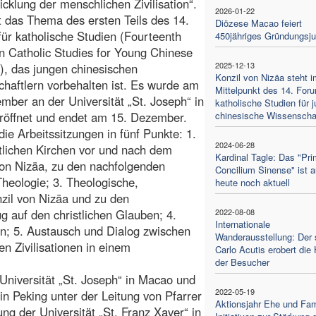
icklung der menschlichen Zivilisation“.
2026-01-22
t das Thema des ersten Teils des 14.
Diözese Macao feiert
ür katholische Studien (Fourteenth
450jähriges Gründungsj
 Catholic Studies for Young Chinese
2025-12-13
), das jungen chinesischen
Konzil von Nizäa steht i
haftlern vorbehalten ist. Es wurde am
Mittelpunkt des 14. Foru
mber an der Universität „St. Joseph“ in
katholische Studien für 
röffnet und endet am 15. Dezember.
chinesische Wissenschaf
ie Arbeitssitzungen in fünf Punkte: 1.
2024-06-28
stlichen Kirchen vor und nach dem
Kardinal Tagle: Das "Pr
von Nizäa, zu den nachfolgenden
Concilium Sinense" ist 
Theologie; 3. Theologische,
heute noch aktuell
nzil von Nizäa und zu den
 auf den christlichen Glauben; 4.
2022-08-08
Internationale
en; 5. Austausch und Dialog zwischen
Wanderausstellung: Der 
n Zivilisationen in einem
Carlo Acutis erobert die
der Besucher
niversität „St. Joseph“ in Macao und
2022-05-19
 in Peking unter der Leitung von Pfarrer
Aktionsjahr Ehe und Fami
ng der Universität „St. Franz Xaver“ in