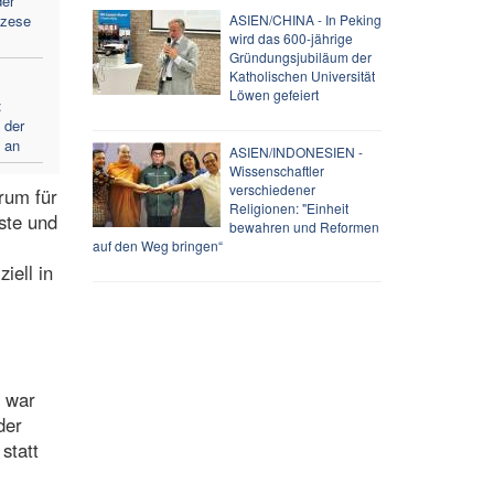
der
özese
ASIEN/CHINA - In Peking
wird das 600-jährige
Gründungsjubiläum der
Katholischen Universität
Löwen gefeiert
:
 der
” an
ASIEN/INDONESIEN -
Wissenschaftler
verschiedener
rum für
Religionen: "Einheit
ste und
bewahren und Reformen
auf den Weg bringen“
iell in
9 war
der
statt