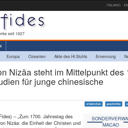
ITALIANO
EN
rke seit 1927
N
Europa
Ozeanien
Akte des Hl.Stuhls
Ernennung
N
 Nizäa steht im Mittelpunkt des 
udien für junge chinesische
ortskirchen
geschichte
u
Fides) – „Zum 1700. Jahrestag des
SONDERVERWA
von Nizäa: die Einheit der Christen und
MACAO