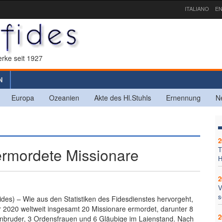
ITALIANO
EN
rke seit 1927
N
Europa
Ozeanien
Akte des Hl.Stuhls
Ernennung
N
2
ermordete Missionare
T
H
2
V
s
ides) – Wie aus den Statistiken des Fidesdienstes hervorgeht,
 2020 weltweit insgesamt 20 Missionare ermordet, darunter 8
2
ienbruder, 3 Ordensfrauen und 6 Gläubige im Laienstand. Nach