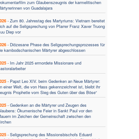
okumentarfilm zum Glaubenszeugnis der karmelitischen
ärtyrerinnen von Guadalajara
026
-
Zum 80. Jahrestag des Martyriums: Vietnam bereitet
ich auf die Seligsprechung von Pfarrer Franz Xaver Truong
uu Diep vor
026
-
Diözesane Phase des Seligsprechungsprozesses für
ie kambodschanischen Märtyrer abgeschlossen
025
-
Im Jahr 2025 ermordete Missionare und
astoralarbeiter
025
-
Papst Leo XIV. beim Gedenken an Neue Märtyrer:
In einer Welt, die von Hass gekennzeichnet ist, bleibt ihr
eugnis Prophetie vom Sieg des Guten über das Böse“
025
-
Gedenken an die Märtyrer und Zeugen des
laubens: Ökumenische Feier in Sankt Paul vor den
auern im Zeichen der Gemeinschaft zwischen den
irchen
025
-
Seligsprechung des Missionsbischofs Eduard