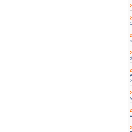
2
2
O
2
a
2
d
2
P
2
2
M
2
w
2