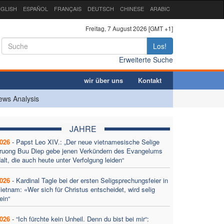
GLISH
ESPAÑOL
FRANÇAIS
DEUTSCH
CHINESE
ARABIC
Freitag, 7 August 2026 [GMT +1]
Los!
Erweiterte Suche
wir über uns
Kontakt
ews Analysis
JAHRE
026
-
Papst Leo XIV.: „Der neue vietnamesische Selige
ruong Buu Diep gebe jenen Verkündern des Evangelums
alt, die auch heute unter Verfolgung leiden“
026
-
Kardinal Tagle bei der ersten Seligsprechungsfeier in
ietnam: «Wer sich für Christus entscheidet, wird selig
ein“
026
-
“Ich fürchte kein Unheil. Denn du bist bei mir“: