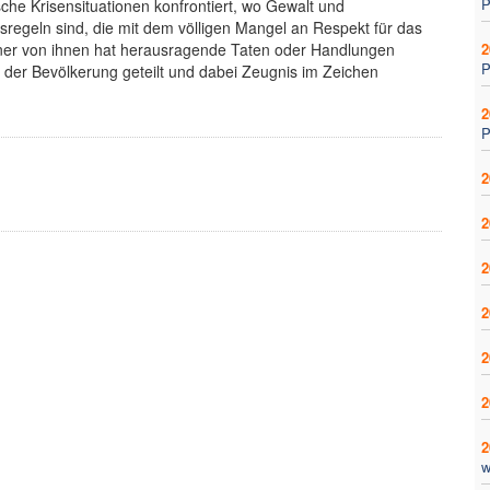
P
ische Krisensituationen konfrontiert, wo Gewalt und
sregeln sind, die mit dem völligen Mangel an Respekt für das
ner von ihnen hat herausragende Taten oder Handlungen
2
P
t der Bevölkerung geteilt und dabei Zeugnis im Zeichen
2
P
2
2
2
2
2
2
2
w