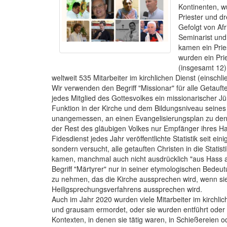
Kontinenten, w
Priester und d
Gefolgt von Afr
Seminarist und
kamen ein Prie
wurden ein Pri
(insgesamt 12)
weltweit 535 Mitarbeiter im kirchlichen Dienst (einschli
Wir verwenden den Begriff "Missionar" für alle Getauf
jedes Mitglied des Gottesvolkes ein missionarischer J
Funktion in der Kirche und dem Bildungsniveau seines
unangemessen, an einen Evangelisierungsplan zu denke
der Rest des gläubigen Volkes nur Empfänger ihres H
Fidesdienst jedes Jahr veröffentlichte Statistik seit ei
sondern versucht, alle getauften Christen in die Stat
kamen, manchmal auch nicht ausdrücklich "aus Hass a
Begriff "Märtyrer" nur in seiner etymologischen Bedeu
zu nehmen, das die Kirche aussprechen wird, wenn sie
Heiligsprechungsverfahrens aussprechen wird.
Auch im Jahr 2020 wurden viele Mitarbeiter im kirchli
und grausam ermordet, oder sie wurden entführt oder w
Kontexten, in denen sie tätig waren, in Schießereien o