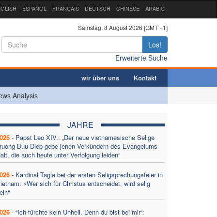
GLISH
ESPAÑOL
FRANÇAIS
DEUTSCH
CHINESE
ARABIC
Samstag, 8 August 2026 [GMT +1]
Los!
Erweiterte Suche
wir über uns
Kontakt
ews Analysis
JAHRE
026
-
Papst Leo XIV.: „Der neue vietnamesische Selige
ruong Buu Diep gebe jenen Verkündern des Evangelums
alt, die auch heute unter Verfolgung leiden“
026
-
Kardinal Tagle bei der ersten Seligsprechungsfeier in
ietnam: «Wer sich für Christus entscheidet, wird selig
ein“
026
-
“Ich fürchte kein Unheil. Denn du bist bei mir“: