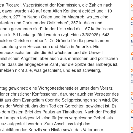
a Riccardi, Vizepräsident der Kommission, die Zahlen nach
2
a, davon wurden 43 auf dem Alten Kontinent getötet und 110
Leben, 277 im Nahen Osten und im Maghreb, wo „es eine
2
stanten und Christen der Ostkirchen”, 357 in Asien und
O
eben gekommen sind”. In der Liste sind die 167 katholischen
che in Sri Lanka getötet wurden (vgl. Fides 3/5/2025). 643
2
meisten Christen sterben”. Die Gründe für die gewaltsamen
a
 Ausbeutung von Ressourcen und Mafia in Amerika. Hier
igen auszuschalten, die die Schwächsten und die Umwelt
2
mistischen Angriffen, aber auch aus ethnischen und politischen
d
erte, dass die angegebene Zahl „nur die Spitze des Eisbergs ist.
melden nicht alle, was geschieht, und es ist schwierig,
2
P
2
ag gewidmet: eine Wortgottesdienstfeier unter dem Vorsitz
2
ner christlicher Konfessionen, darunter auch ein Vertreter des
M
tt aus dem Evangelium über die Seligpreisungen sein wird. Die
es der Weisheit, das dem Tod der Gerechten gewidmet ist. Es
2
 dem Ersten Brief des Paulus an Timotheus. Nach der Predigt
w
 Lampen fortgesetzt, eine für jedes vorgelesene Gebet, als
euz aufgestellt werden. Zum Abschluss folgt das
2
 Jubiläum des Konzils von Nicäa sowie das Vaterunser.