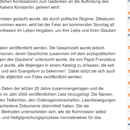
stlichen Konfessionen zum Gedenken an die Auffindung des
P
isers Konstantin, gefeiert wird“.
2
P
isten gedacht wurde, die durch politische Regime, Diktaturen
kommen waren, wird bei der Feier am kommenden Sonntag all
Konfession ihr Leben hingaben, um ihre Liebe und ihren Glauben
2
P
2
aten veröffentlicht werden. Die Gesamtzahl wurde jedoch
ersonen, deren Geschichte zusammen mit dem soziopolitischen
gen des Glaubens” untersucht wurde, die von Papst Franziskus
2
t wurde, alle diejenigen in einem Katalog zu erfassen, die seit
 und sein Evangelium zu bekennen”. Dabei stützt sie sich auch
2
ie alljährlich von Fides veröffentlicht werden.
2
ie Daten der letzten 25 Jahre zusammengetragen und die
im Jahr 2000 veröffentlichten Liste hinzugefügt. Die Namen,
2
n den Teilkirchen, den Ordensgemeinschaften, Laienbewegungen
schiedene Dokumente übermittelt haben. Die als
2
ethoden unterscheiden sich, wie die Kommission selbst
lig- und Heiligsprechungsprozesse normalerweise für das
2
w