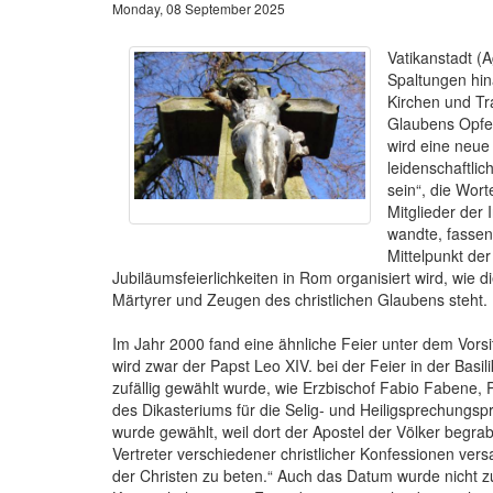
Monday, 08 September 2025
Vatikanstadt (A
Spaltungen hin
Kirchen und Tr
Glaubens Opfer
wird eine neu
leidenschaftlic
sein“, die Wort
Mitglieder der
wandte, fasse
Mittelpunkt de
Jubiläumsfeierlichkeiten in Rom organisiert wird, wie
Märtyrer und Zeugen des christlichen Glaubens steht.
Im Jahr 2000 fand eine ähnliche Feier unter dem Vors
wird zwar der Papst Leo XIV. bei der Feier in der Basi
zufällig gewählt wurde, wie Erzbischof Fabio Fabene,
des Dikasteriums für die Selig- und Heiligsprechungsp
wurde gewählt, weil dort der Apostel der Völker begra
Vertreter verschiedener christlicher Konfessionen ve
der Christen zu beten.“ Auch das Datum wurde nicht zu