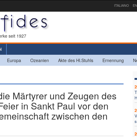
ITALIANO
EN
rke seit 1927
N
Europa
Ozeanien
Akte des Hl.Stuhls
Ernennung
N
2
ie Märtyrer und Zeugen des
T
H
ier in Sankt Paul vor den
2
emeinschaft zwischen den
V
s
2