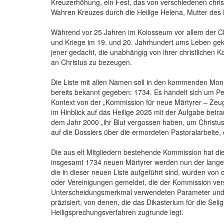
Kreuzerhöhung, ein Fest, das von verschiedenen chri
Wahren Kreuzes durch die Heilige Helena, Mutter des Ka
Während vor 25 Jahren im Kolosseum vor allem der Chr
und Kriege im 19. und 20. Jahrhundert ums Leben ge
jener gedacht, die unabhängig von ihrer christlichen 
an Christus zu bezeugen.
Die Liste mit allen Namen soll in den kommenden Mon
bereits bekannt gegeben: 1734. Es handelt sich um P
Kontext von der „Kommission für neue Märtyrer – Zeu
im Hinblick auf das Heilige 2025 mit der Aufgabe betrau
dem Jahr 2000 „ihr Blut vergossen haben, um Christus
auf die Dossiers über die ermordeten Pastoralarbeite, d
Die aus elf Mitgliedern bestehende Kommission hat d
insgesamt 1734 neuen Märtyrer werden nun der langen 
die in dieser neuen Liste aufgeführt sind, wurden vo
oder Vereinigungen gemeldet, die der Kommission ver
Unterscheidungsmerkmal verwendeten Parameter und M
präzisiert, von denen, die das Dikasterium für die Se
Heiligsprechungsverfahren zugrunde legt.