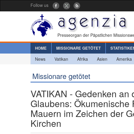
Follow us
Presseorgan der Päpstlichen Missionswe
HOME
MISSIONARE GETÖTET
STATISTIKE
News
Vatikan
Afrika
Asien
Amerika
Missionare getötet
VATIKAN - Gedenken an d
Glaubens: Ökumenische Fe
Mauern im Zeichen der G
Kirchen