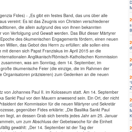
D
M
genzia Fides) - „Es gibt ein festes Band, das uns über alle
2
aus vereint: Es ist das Zeugnis von Christen verschiedener
s
aditionen, die allein aufgrund des von ihnen bekannten
B
 von Verfolgung und Gewalt werden. Das Blut dieser Märtyrer
e Epoche des ökumenischen Engagements fördern, einen neuen
2
hen Willen, das Gebot des Herrn zu erfüllen: alle sollen eins
d
e mit denen sich Papst Franziskus im April 2015 an die
 Internationalen Anglikanisch/Römisch-Katholischen Kommission
2
n zusammen, was am Sonntag, dem 14. September, im
P
r große ökumenische Feier (die einzige, die im Rahmen der
 die Organisatoren präzisieren) zum Gedenken an die neuen
2
“
Z
itz von Johannes Paul II. im Kolosseum statt. Am 14. September
lika Sankt Paul vor den Mauern anwesend sein. Ein Ort, der nicht
2
 Präsident der Kommission für die neuen Märtyrer und Sekretär
G
rozesse, gegenüber Fides erklärte: „Die Basilika Sankt Paul
M
ben liegt, an dessen Grab sich bereits jedes Jahr am 25. Januar
K
rsammeln, um zum Abschluss der Gebetswoche für die Einheit
fällig gewählt: „Der 14. September ist der Tag der
2