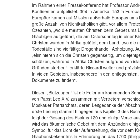
Im Rahmen einer Pressekonferenz hat Professor Andre
Kontinenten aufgelistet: 304 in Amerika, 153 in Europ
Europäer kamen auf Mission außerhalb Europas ums 
große Anzahl von Nichtkatholiken gibt, vor allem Prote
Ozeanien, „wo die meisten Christen beim Gebet ums L
Gläubigen aufgeführt, die am Ostersonntag in einer Kir
Christen wurden in Afrika getötet, dem Land, „wo die 
Todesfälle sind vielfältig: Drogenhandel, Abholzung,
„eliminieren sich die Christen gegenseitig, um diejen
schützen, während in Afrika Christen aufgrund von isla
Gründen sterben“, erklärte Riccardi weiter und präzisi
In vielen Gebieten, insbesondere in den entlegensten, 
Dokumente zu finden“.
Diesen „Blutzeugen“ ist die Feier am kommenden Sonnt
von Papst Leo XIV. zusammen mit Vertretern verschiede
Moskauer Patriarchats, deren Leitgedanke der Abschni
erste Lesung stammt hingegen aus Kapitel 3 des Buch
folgt der Gesang des Psalms 120 und einige Verse aus
wird das ökumenische Gebet mit dem Anzünden einiger
Symbol für das Licht der Auferstehung, die vor dem Kr
Glaubensbekenntnis in Erinnerung an das 1700-jährige