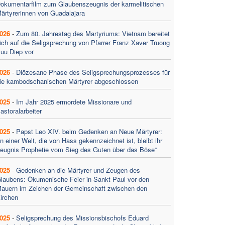
okumentarfilm zum Glaubenszeugnis der karmelitischen
ärtyrerinnen von Guadalajara
026
-
Zum 80. Jahrestag des Martyriums: Vietnam bereitet
ich auf die Seligsprechung von Pfarrer Franz Xaver Truong
uu Diep vor
026
-
Diözesane Phase des Seligsprechungsprozesses für
ie kambodschanischen Märtyrer abgeschlossen
025
-
Im Jahr 2025 ermordete Missionare und
astoralarbeiter
025
-
Papst Leo XIV. beim Gedenken an Neue Märtyrer:
In einer Welt, die von Hass gekennzeichnet ist, bleibt ihr
eugnis Prophetie vom Sieg des Guten über das Böse“
025
-
Gedenken an die Märtyrer und Zeugen des
laubens: Ökumenische Feier in Sankt Paul vor den
auern im Zeichen der Gemeinschaft zwischen den
irchen
025
-
Seligsprechung des Missionsbischofs Eduard