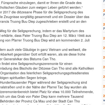
P
tt Fürsprache einzulegen, damit er Ihnen die Gnade des
atholischen Glauben zum ewigen Leben geführt werden.“
2
r 2017 die diözesane Phase für die Seligsprechung des
P
le Zeugnisse sorgfältig gesammelt und ein Dossier über das
rancis Truong Buu Diep zugeschrieben erstellt und an den
2
P
eg für die Seligsprechung, indem er das Martyrium des
d erklärte, dass Pater Truong Buu Diep am 12. März 1946 aus
2
ung von Pfarrer Truong Buu Diep wird am kommenden 2. Juli
2
ern auch viele Gläubige in ganz Vietnam und weltweit, die
barkeit gegenüber Gott erfüllt waren, als sie diese frohe
2
 der Generalvikar des Bistums Can Tho.
e findet eine Seligsprechungszeremonie für einen
2
Einladung des Bischofs der Diözese Can Tho sind alle Katholiken
rganisation des feierlichen Seligsprechungsgottesdienstes
2
bigen spirituellen Segen bringe.
Hunderttausender Pilger während der Seligsprechung sind
2
onalstraßen und in der Nähe der Pfarrei Tac Say wurden als
uptzeremonienbereich bietet Platz für etwa 10.000 Teilnehmende,
2
reich um das Grab von Pater Diep kann mehrere Tausend
w
 Behörden der Provinz Ca Mau und der Stadt Can Tho