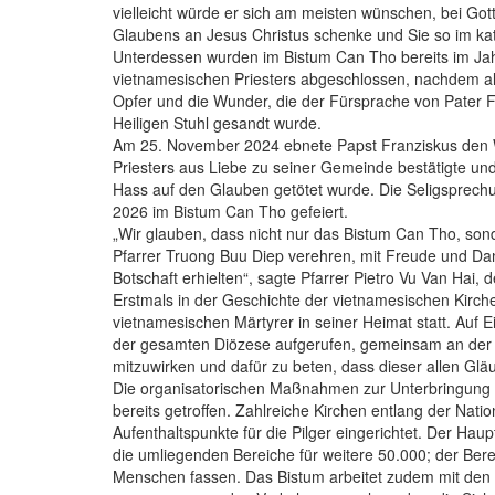
vielleicht würde er sich am meisten wünschen, bei Go
Glaubens an Jesus Christus schenke und Sie so im k
Unterdessen wurden im Bistum Can Tho bereits im Jah
vietnamesischen Priesters abgeschlossen, nachdem al
Opfer und die Wunder, die der Fürsprache von Pater F
Heiligen Stuhl gesandt wurde.
Am 25. November 2024 ebnete Papst Franziskus den W
Priesters aus Liebe zu seiner Gemeinde bestätigte un
Hass auf den Glauben getötet wurde. Die Seligsprech
2026 im Bistum Can Tho gefeiert.
„Wir glauben, dass nicht nur das Bistum Can Tho, sond
Pfarrer Truong Buu Diep verehren, mit Freude und Dank
Botschaft erhielten“, sagte Pfarrer Pietro Vu Van Hai,
Erstmals in der Geschichte der vietnamesischen Kirch
vietnamesischen Märtyrer in seiner Heimat statt. Auf 
der gesamten Diözese aufgerufen, gemeinsam an der O
mitzuwirken und dafür zu beten, dass dieser allen Gläu
Die organisatorischen Maßnahmen zur Unterbringung 
bereits getroffen. Zahlreiche Kirchen entlang der Nati
Aufenthaltspunkte für die Pilger eingerichtet. Der Ha
die umliegenden Bereiche für weitere 50.000; der Be
Menschen fassen. Das Bistum arbeitet zudem mit den