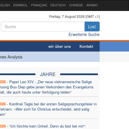
GLISH
ESPAÑOL
FRANÇAIS
DEUTSCH
CHINESE
ARABIC
Freitag, 7 August 2026 [GMT +1]
Los!
Erweiterte Suche
wir über uns
Kontakt
ews Analysis
JAHRE
026
-
Papst Leo XIV.: „Der neue vietnamesische Selige
ruong Buu Diep gebe jenen Verkündern des Evangelums
alt, die auch heute unter Verfolgung leiden“
026
-
Kardinal Tagle bei der ersten Seligsprechungsfeier in
ietnam: «Wer sich für Christus entscheidet, wird selig
ein“
026
-
“Ich fürchte kein Unheil. Denn du bist bei mir“: