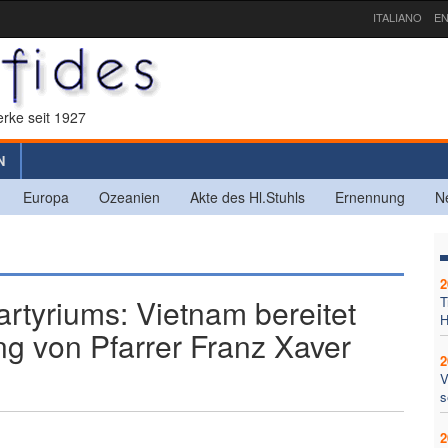
ITALIANO
EN
rke seit 1927
N
Europa
Ozeanien
Akte des Hl.Stuhls
Ernennung
N
2
rtyriums: Vietnam bereitet
T
H
ng von Pfarrer Franz Xaver
2
V
s
2