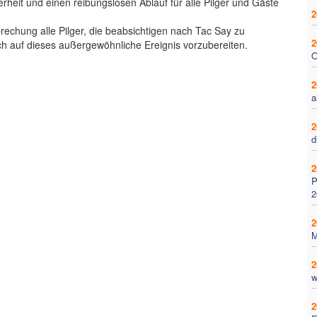
heit und einen reibungslosen Ablauf für alle Pilger und Gäste
2
rechung alle Pilger, die beabsichtigen nach Tac Say zu
2
h auf dieses außergewöhnliche Ereignis vorzubereiten.
O
2
a
2
d
2
P
2
2
M
2
w
2