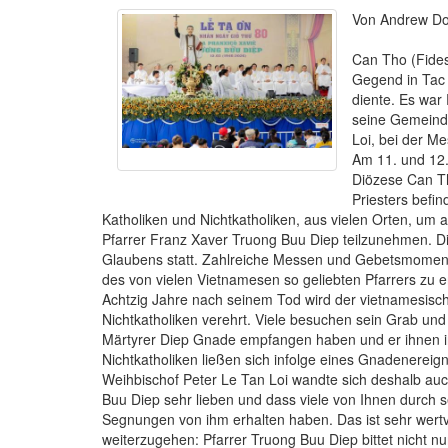
Von Andrew D
Can Tho (Fides
Gegend in Tac S
diente. Es war
seine Gemeinde
Loi, bei der M
Am 11. und 12.
Diözese Can T
Priesters befi
Katholiken und Nichtkatholiken, aus vielen Orten, um
Pfarrer Franz Xaver Truong Buu Diep teilzunehmen. Di
Glaubens statt. Zahlreiche Messen und Gebetsmoment
des von vielen Vietnamesen so geliebten Pfarrers zu e
Achtzig Jahre nach seinem Tod wird der vietnamesisch
Nichtkatholiken verehrt. Viele besuchen sein Grab und
Märtyrer Diep Gnade empfangen haben und er ihnen i
Nichtkatholiken ließen sich infolge eines Gnadenereig
Weihbischof Peter Le Tan Loi wandte sich deshalb auch
Buu Diep sehr lieben und dass viele von Ihnen durch s
Segnungen von ihm erhalten haben. Das ist sehr wertvo
weiterzugehen: Pfarrer Truong Buu Diep bittet nicht n