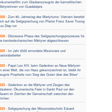
okumentarfilm zum Glaubenszeugnis der karmelitischen
ärtyrerinnen von Guadalajara
026
-
Zum 80. Jahrestag des Martyriums: Vietnam bereitet
ich auf die Seligsprechung von Pfarrer Franz Xaver Truong
uu Diep vor
026
-
Diözesane Phase des Seligsprechungsprozesses für
ie kambodschanischen Märtyrer abgeschlossen
025
-
Im Jahr 2025 ermordete Missionare und
astoralarbeiter
025
-
Papst Leo XIV. beim Gedenken an Neue Märtyrer:
In einer Welt, die von Hass gekennzeichnet ist, bleibt ihr
eugnis Prophetie vom Sieg des Guten über das Böse“
025
-
Gedenken an die Märtyrer und Zeugen des
laubens: Ökumenische Feier in Sankt Paul vor den
auern im Zeichen der Gemeinschaft zwischen den
irchen
025
-
Seligsprechung des Missionsbischofs Eduard