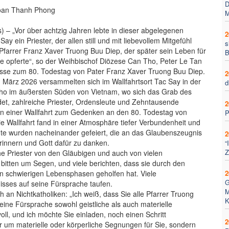
D
oan Thanh Phong
M
) – „Vor über achtzig Jahren lebte in dieser abgelegenen
2
ay ein Priester, der allen still und mit liebevollem Mitgefühl
s
 Pfarrer Franz Xaver Truong Buu Diep, der später sein Leben für
B
 opferte“, so der Weihbischof Diözese Can Tho, Peter Le Tan
esse zum 80. Todestag von Pater Franz Xaver Truong Buu Diep.
2
 März 2026 versammelten sich im Wallfahrtsort Tac Say in der
d
ho im äußersten Süden von Vietnam, wo sich das Grab des
ndet, zahlreiche Priester, Ordensleute und Zehntausende
2
 an einer Wallfahrt zum Gedenken an den 80. Todestag von
P
e Wallfahrt fand in einer Atmosphäre tiefer Verbundenheit und
e wurden nacheinander gefeiert, die an das Glaubenszeugnis
2
rinnern und Gott dafür zu danken.
“
Z
e Priester von den Gläubigen und auch von vielen
 bitten um Segen, und viele berichten, dass sie durch den
n schwierigen Lebensphasen geholfen hat. Viele
2
G
nisses auf seine Fürsprache taufen.
M
 an Nichtkatholiken: „Ich weiß, dass Sie alle Pfarrer Truong
K
eine Fürsprache sowohl geistliche als auch materielle
ll, und ich möchte Sie einladen, noch einen Schritt
2
ur um materielle oder körperliche Segnungen für Sie, sondern