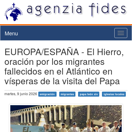
Menu
Toggl
naviga
EUROPA/ESPAÑA - El Hierro,
oración por los migrantes
fallecidos en el Atlántico en
vísperas de la visita del Papa
martes, 9 junio 2026
emigración
migrantes
papa león xiv
iglesias locales