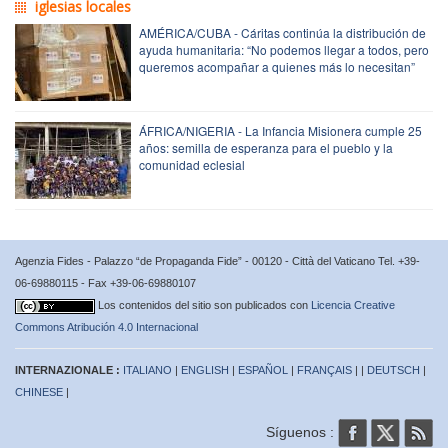
iglesias locales
AMÉRICA/CUBA - Cáritas continúa la distribución de
ayuda humanitaria: “No podemos llegar a todos, pero
queremos acompañar a quienes más lo necesitan”
ÁFRICA/NIGERIA - La Infancia Misionera cumple 25
años: semilla de esperanza para el pueblo y la
comunidad eclesial
Agenzia Fides - Palazzo “de Propaganda Fide” - 00120 - Città del Vaticano Tel. +39-
06-69880115 - Fax +39-06-69880107
Los contenidos del sitio son publicados con
Licencia Creative
Commons Atribución 4.0 Internacional
INTERNAZIONALE :
ITALIANO
|
ENGLISH
|
ESPAÑOL
|
FRANÇAIS
| |
DEUTSCH
|
CHINESE
|
Síguenos :