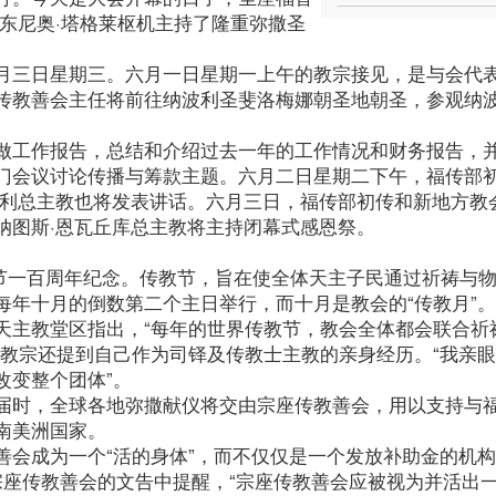
东尼奥·塔格莱枢机主持了隆重弥撒圣
月三日星期三。六月一日星期一上午的教宗接见，是与会代
传教善会主任将前往纳波利圣斐洛梅娜朝圣地朝圣，参观纳
做工作报告，总结和介绍过去一年的工作情况和财务报告，
门会议讨论传播与筹款主题。六月二日星期二下午，福传部
加利总主教也将发表讲话。六月三日，福传部初传和新地方教
纳图斯·恩瓦丘库总主教将主持闭幕式感恩祭。
节一百周年纪念。传教节，旨在使全体天主子民通过祈祷与
每年十月的倒数第二个主日举行，而十月是教会的“传教月”。
天主教堂区指出，“每年的世界传教节，教会全体都会联合祈
。教宗还提到自己作为司铎及传教士主教的亲身经历。“我亲
改变整个团体”。
届时，全球各地弥撒献仪将交由宗座传教善会，用以支持与
南美洲国家。
善会成为一个“活的身体”，而不仅仅是一个发放补助金的机
宗座传教善会的文告中提醒，“宗座传教善会应被视为并活出