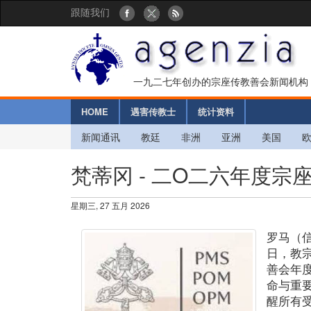
跟随我们
一九二七年创办的宗座传教善会新闻机构
HOME
遇害传教士
统计资料
新闻通讯
教廷
非洲
亚洲
美国
梵蒂冈 - 二O二六年度
星期三, 27 五月 2026
罗马（
日，教
善会年
命与重
醒所有