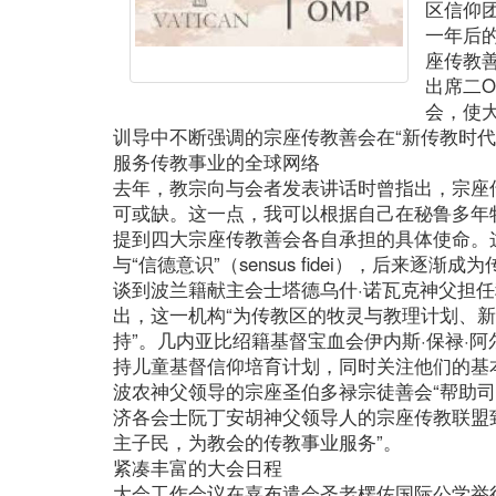
区信仰团
一年后
座传教
出席二
会，使
训导中不断强调的宗座传教善会在“新传教时代
服务传教事业的全球网络
去年，教宗向与会者发表讲话时曾指出，宗座
可或缺。这一点，我可以根据自己在秘鲁多年
提到四大宗座传教善会各自承担的具体使命。
与“信德意识”（sensus fidei），后来逐
谈到波兰籍献主会士塔德乌什·诺瓦克神父担
出，这一机构“为传教区的牧灵与教理计划、
持”。几内亚比绍籍基督宝血会伊内斯·保禄·
持儿童基督信仰培育计划，同时关注他们的基本
波农神父领导的宗座圣伯多禄宗徒善会“帮助司
济各会士阮丁安胡神父领导人的宗座传教联盟
主子民，为教会的传教事业服务”。
紧凑丰富的大会日程
大会工作会议在嘉布遣会圣老楞佐国际公学举