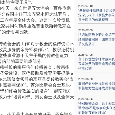
体的‘主要工具’”。
2026-07-10
的今天，来自世界五大洲的一百多位宗
“基督信仰始终处于起步阶
善会各国主任再次齐聚永恒之城罗马，
深深扎根于《宗徒大事录
O二六年度全体大会。这是一次珍贵机
良十四世的传教视野
大家共同勾勒并重温普雷沃斯特教宗在
2026-07-09
”的使命与贡献。
法语地区线上研讨会第三
续围绕教宗良十四世世界
传教善会的工作“对于教会的福传使命不
节文告展开
牧灵服务的亲身经验作证”。教宗还特别
这些事业源于天主子民的传教创造力
2026-07-05
良十四世教宗呼求越南真
渐成为传信部的重要组成部分。
宝蝶神父为遭受迫害的福
任秘书长的宗座信仰传播善会，教宗指
作者代祷
新圣堂建设、医疗援助及教育需要提供支
阿尔比诺修女领导的宗座圣婴传教善会“支
2026-06-30
教宗任命圣座福音传播部
需要与保护”。苏尔比斯会会士基尔·
和新地方教会部成员和顾
铎和修会传教圣召的培育”。越南籍方
致力于“培育司铎、男女会士以及全体天
2026-06-26
特别枢密会议：良十四世
调“传教不是教会众多任
而是她存在的理由”
行。今天是大会开幕的日子，圣座福音