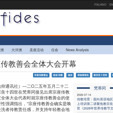
ITALIANO
EN
欧洲
大洋洲
圣座活动
任命
News Analysis
宗座传教善会全体大会开幕
宗座传教善会
使命/传教
福传
塔格莱枢机
教宗良十四世
信仰通讯社）—二O二五年五月二十二
梵蒂冈
宗良十四世在梵蒂冈接见出席宗座传教
2026-07-14
度全体大会代表时就宗座传教善会的使
传教培育：面向英语地区
要性强调指出，“宗座传教善会确实是唤
上培训第二讲聚焦教宗良
世《2026年世界传教节
受洗者传教责任感，并支持年轻教会地