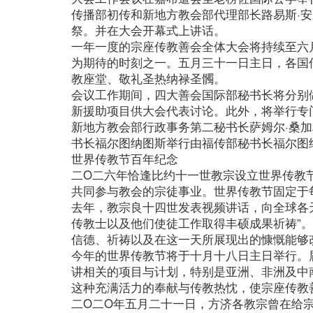
传播部初传和新地方教会部代理部长路易斯·安
祭。并在大会开幕式上讲话。
一年一度的宗座传教善会全体大会将持续至六
为期待的时刻之一。五月三十一日主日，各国
教座堂、敬礼圣热纳禄圣髑。
会议工作期间，四大善会国际部秘书长将分别
新援助项目供大会代表讨论。此外，将举行专
新地方教会部行政事务第二秘书长萨姆尔·桑
书长福尔图纳图斯举行由福传部秘书长福尔图
世界传教节百年纪念
二O二六年恰逢比约十一世教宗设立世界传教
共同参与教会的宗徒事业。世界传教节固定于
去年，教宗良十四世发表视频讲话，向全球各
传教士以及他们使徒工作取得丰硕成果祈祷”
信德、祈祷以及在这一天所展现出的慷慨能够
今年的世界传教节将于十月十八日主日举行。
讲相关的项目与计划，特别是亚洲、非洲及中
这种充满活力的奉献与传教热忱，使宗座传教
二O二O年五月二十一日，方济各教宗曾在给