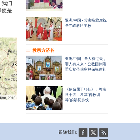
。我们
即使是
。
亚洲/中国 - 常彦峰蒙席祝
圣赤峰教区主教
教宗方济各
亚洲/中国 - 圣人有过去，
罪人有未来：公教团体隆
重庆祝圣伯多禄保禄瞻礼
《使命属于耶稣》：教宗
良十四世及其“传教训
mTom, 2012
导”的最初步伐
跟随我们: