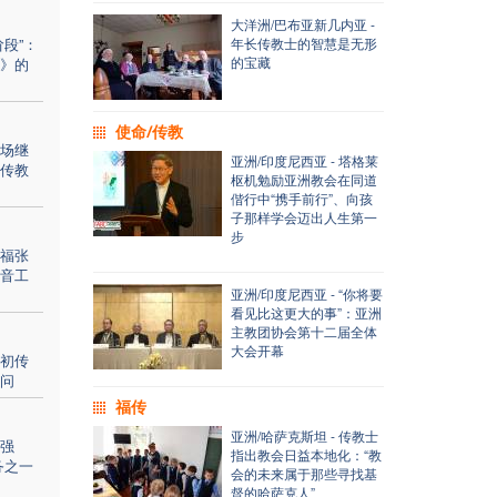
大洋洲/巴布亚新几内亚 -
段”：
年长传教士的智慧是无形
的宝藏
》的
使命/传教
场继
亚洲/印度尼西亚 - 塔格莱
传教
枢机勉励亚洲教会在同道
偕行中“携手前行”、向孩
子那样学会迈出人生第一
步
福张
音工
亚洲/印度尼西亚 - “你将要
看见比这更大的事”：亚洲
主教团协会第十二届全体
大会开幕
初传
问
福传
亚洲/哈萨克斯坦 - 传教士
强
指出教会日益本地化：“教
务之一
会的未来属于那些寻找基
督的哈萨克人”