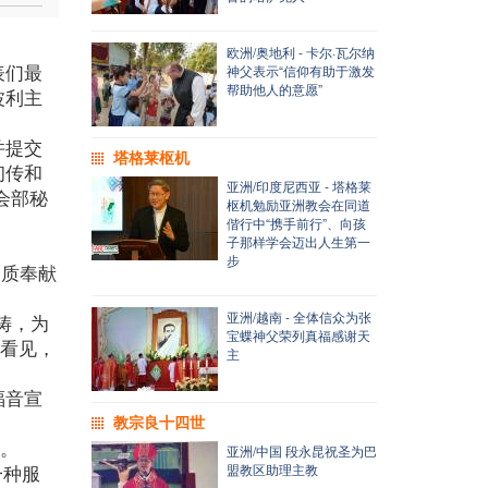
欧洲/奥地利 - 卡尔·瓦尔纳
表们最
神父表示“信仰有助于激发
帮助他人的意愿”
波利主
并提交
塔格莱枢机
初传和
亚洲/印度尼西亚 - 塔格莱
会部秘
枢机勉励亚洲教会在同道
偕行中“携手前行”、向孩
子那样学会迈出人生第一
步
物质奉献
亚洲/越南 - 全体信众为张
祷，为
宝蝶神父荣列真福感谢天
眼看见，
主
福音宣
教宗良十四世
构。
亚洲/中国 段永昆祝圣为巴
一种服
盟教区助理主教