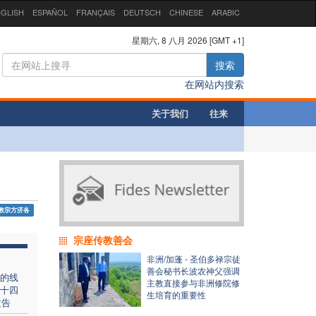
GLISH
ESPAÑOL
FRANÇAIS
DEUTSCH
CHINESE
ARABIC
星期六, 8 八月 2026 [GMT +1]
搜索
在网站内搜索
关于我们
往来
教宗方济各
宗座传教善会
非洲/加蓬 - 圣伯多禄宗徒
善会秘书长波农神父强调
的线
主教直接参与非洲修院修
十四
生培育的重要性
文告