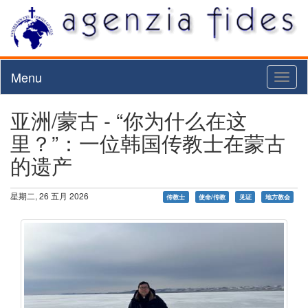
Menu
Toggl
naviga
亚洲/蒙古 - “你为什么在这
里？”：一位韩国传教士在蒙古
的遗产
星期二, 26 五月 2026
传教士
使命/传教
见证
地方教会