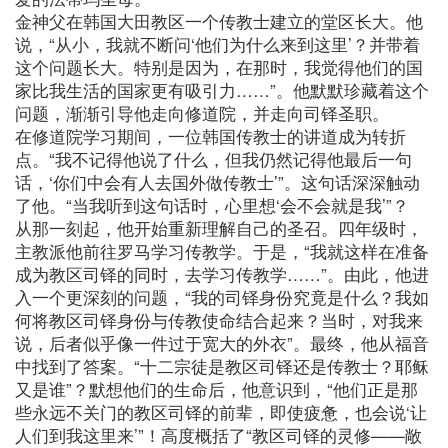
金神父在韩国大田教区一个传教士建立的堂区长大。他
说，“从小，我就不断问‘他们为什么来到这里’？并带着
这个问题长大。特别是因为，在那时，我觉得他们的国
家比我生活的国家更有吸引力……”。他默默珍藏着这个
问题，渐渐引导他走向修道院，并走向司铎圣职。
在修道院学习期间，一位韩国传教士的讲道成为转折
点。“我不记得他说了什么，但我仍然记得他最后一句
话，‘你们中会有人去国外做传教士’”。这句话深深触动
了他。“当我听到这句话时，心里想‘会不会就是我’”？
从那一刻起，他开始重新理解自己的圣召。四年级时，
主教派他前往罗马学习传教学。于是，“我就这样在准备
成为教区司铎的同时，去学习传教学……”。由此，他进
入一个更深刻的问题，“我的司铎身份究竟是什么？我如
何将教区司铎身份与传教使命结合起来？当时，对我来
说，后者似乎像一件过于宽大的外衣”。最终，他从福音
中找到了答案。“十二宗徒是教区司铎还是传教士？耶稣
又是谁”？默想他们的生命后，他意识到，“他们正是那
些永远不关门的教区司铎的前辈，即使疲惫，也会说‘让
人们到我这里来’”！高度概括了“教区司铎的灵修——敞