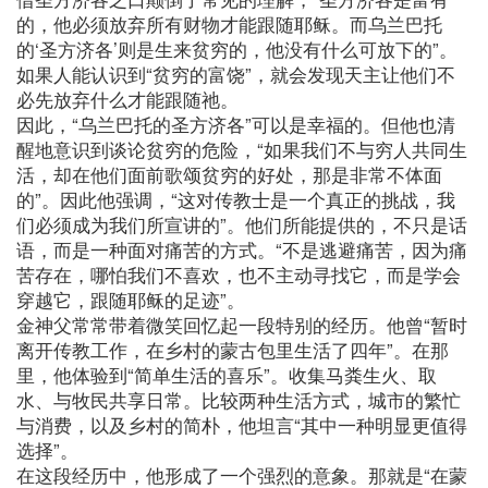
的，他必须放弃所有财物才能跟随耶稣。而乌兰巴托
的‘圣方济各’则是生来贫穷的，他没有什么可放下的”。
如果人能认识到“贫穷的富饶”，就会发现天主让他们不
必先放弃什么才能跟随祂。
因此，“乌兰巴托的圣方济各”可以是幸福的。但他也清
醒地意识到谈论贫穷的危险，“如果我们不与穷人共同生
活，却在他们面前歌颂贫穷的好处，那是非常不体面
的”。因此他强调，“这对传教士是一个真正的挑战，我
们必须成为我们所宣讲的”。他们所能提供的，不只是话
语，而是一种面对痛苦的方式。“不是逃避痛苦，因为痛
苦存在，哪怕我们不喜欢，也不主动寻找它，而是学会
穿越它，跟随耶稣的足迹”。
金神父常常带着微笑回忆起一段特别的经历。他曾“暂时
离开传教工作，在乡村的蒙古包里生活了四年”。在那
里，他体验到“简单生活的喜乐”。收集马粪生火、取
水、与牧民共享日常。比较两种生活方式，城市的繁忙
与消费，以及乡村的简朴，他坦言“其中一种明显更值得
选择”。
在这段经历中，他形成了一个强烈的意象。那就是“在蒙