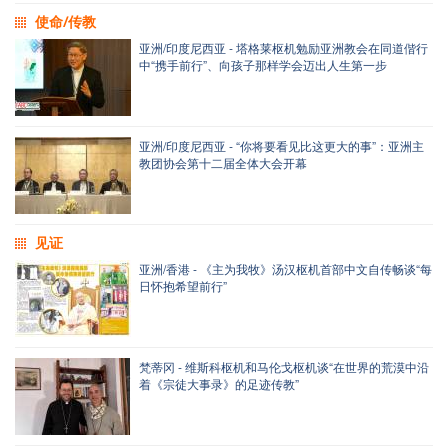
使命/传教
亚洲/印度尼西亚 - 塔格莱枢机勉励亚洲教会在同道偕行
中“携手前行”、向孩子那样学会迈出人生第一步
亚洲/印度尼西亚 - “你将要看见比这更大的事”：亚洲主
教团协会第十二届全体大会开幕
见证
亚洲/香港 - 《主为我牧》汤汉枢机首部中文自传畅谈“每
日怀抱希望前行”
梵蒂冈 - 维斯科枢机和马伦戈枢机谈“在世界的荒漠中沿
着《宗徒大事录》的足迹传教”