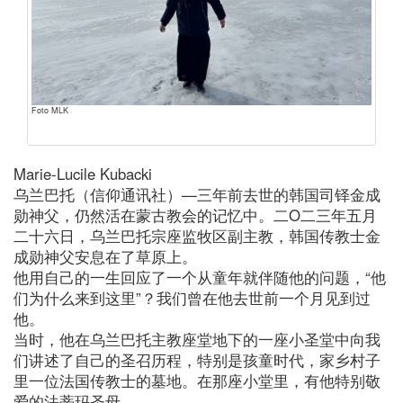
Foto MLK
Marie-Lucile Kubacki
乌兰巴托（信仰通讯社）—三年前去世的韩国司铎金成
勋神父，仍然活在蒙古教会的记忆中。二O二三年五月
二十六日，乌兰巴托宗座监牧区副主教，韩国传教士金
成勋神父安息在了草原上。
他用自己的一生回应了一个从童年就伴随他的问题，“他
们为什么来到这里”？我们曾在他去世前一个月见到过
他。
当时，他在乌兰巴托主教座堂地下的一座小圣堂中向我
们讲述了自己的圣召历程，特别是孩童时代，家乡村子
里一位法国传教士的墓地。在那座小堂里，有他特别敬
爱的法蒂玛圣母。