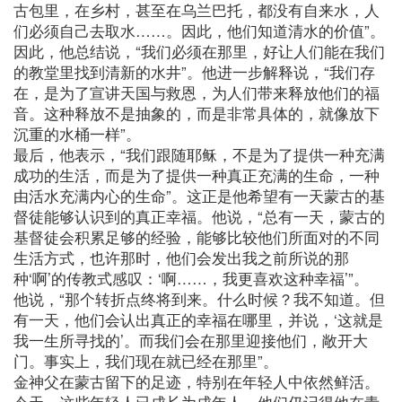
古包里，在乡村，甚至在乌兰巴托，都没有自来水，人
们必须自己去取水……。因此，他们知道清水的价值”。
因此，他总结说，“我们必须在那里，好让人们能在我们
的教堂里找到清新的水井”。他进一步解释说，“我们存
在，是为了宣讲天国与救恩，为人们带来释放他们的福
音。这种释放不是抽象的，而是非常具体的，就像放下
沉重的水桶一样”。
最后，他表示，“我们跟随耶稣，不是为了提供一种充满
成功的生活，而是为了提供一种真正充满的生命，一种
由活水充满内心的生命”。这正是他希望有一天蒙古的基
督徒能够认识到的真正幸福。他说，“总有一天，蒙古的
基督徒会积累足够的经验，能够比较他们所面对的不同
生活方式，也许那时，他们会发出我之前所说的那
种‘啊’的传教式感叹：‘啊……，我更喜欢这种幸福’”。
他说，“那个转折点终将到来。什么时候？我不知道。但
有一天，他们会认出真正的幸福在哪里，并说，‘这就是
我一生所寻找的’。而我们会在那里迎接他们，敞开大
门。事实上，我们现在就已经在那里”。
金神父在蒙古留下的足迹，特别在年轻人中依然鲜活。
今天，这些年轻人已成长为成年人，他们仍记得他在青