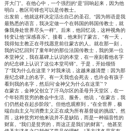
开大门”。在他心中，一个强烈的“是”回响起来，因为他
明白，教区司铎也可以是传教士。
出发前，他就这样决定活出自己的圣召。“因为韩语是我
最熟悉的语言，我决定做一个在韩国的韩国传教士，就
像我身处世界尽头一样”。后来，他回忆说，这种视角的
转变让他“深感喜乐”。接着，他来到了蒙古。“有一天，
我得知主教正在寻找愿意前往蒙古的人。就在那一刻，
我的记忆回到了童年时的那位法国传教士，我的第一位
本堂神父，我在墓碑上认识的本堂，在一座刻着他名字
的纪念碑上认识了这位本堂司铎”。于是，开始领悟
了“我为什么在这里？对我来说，这越来越清楚：因为那
座纪念碑上的名字。有一天我也会死去，也许会有孩子
看到我的名字，然后问‘金神父为什么在这里’”？
在蒙古，金神父创立了汗乌尔区的圣母升天堂区，在一
个年轻而贫穷的教会中生活、服务。他说，“在蒙古，我
们仍然处在起步阶段”。但他也观察到，“在全世界，极
端自由主义与消费主义正在成为所有基督徒的挑战”。然
而，这种贫穷对他来说并不是缺陷，而是一种福音性的
财富。“我们是贫穷的，而这正是我们的财富”。他甚至
借圣方济各之口颠倒了常见的理解，“圣方济各是富有