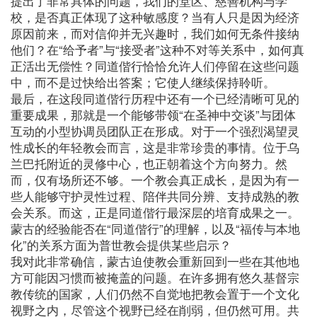
提出了非常具体的问题，我们的堂区、慈善机构与学
校，是否真正体现了这种敏感度？当有人只是因为经济
原因前来，而对信仰并无兴趣时，我们如何无条件接纳
他们？在“给予者”与“接受者”这种不对等关系中，如何真
正活出无偿性？同道偕行恰恰允许人们停留在这些问题
中，而不是过快给出答案；它使人继续保持聆听。
最后，在这段同道偕行历程中还有一个已经清晰可见的
重要成果，那就是一个能够带领“在圣神中交谈”与团体
互动的小型协调员团队正在形成。对于一个强烈渴望灵
性成长的年轻教会而言，这是非常珍贵的事情。位于乌
兰巴托附近的灵修中心，也正朝着这个方向努力。然
而，仅有场所还不够。一个教会真正成长，是因为有一
些人能够守护灵性过程、陪伴共同分辨、支持成熟的教
会关系。而这，正是同道偕行最深层的培育成果之一。
蒙古的经验能否在“同道偕行”的理解，以及“福传与本地
化”的关系方面为普世教会提供某些启示？
我对此非常确信，蒙古迫使教会重新回到一些在其他地
方可能因习惯而被掩盖的问题。在许多拥有悠久基督宗
教传统的国家，人们仍然不自觉地把教会置于一个文化
视野之内，尽管这个视野已经在削弱，但仍然可用。共