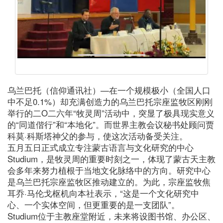
乌兰巴托（信仰通讯社）—在一个规模极小（全国人口
中不足0.1%）却充满创造力的乌兰巴托宗座监牧区刚刚
举行的二O二六年“牧灵周”活动中，突显了极具现实意义
的“同道偕行”和“本地化”。而世界主教会议秘书处顾问贾
科莫·科斯塔神父的参与，使这次活动备受关注。
五月五日正式成立专注蒙古语言与文化研究的中心
Studium，是牧灵周的重要时刻之一，体现了蒙古天主教
会多年来努力植根于当地文化脉络中的方向。研究中心
是乌兰巴托宗座监牧区推动建立的。为此，宗座监牧焦
耳乔·马伦戈枢机向本社表示，“这是一个文化研究中
心、一个实体空间，但更重要的是一支团队”。
Studium位于主教座堂附近，未来将设图书馆、办公区、