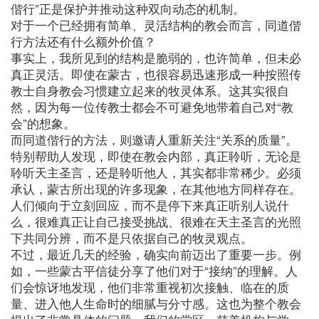
偕行”正是保护并推动这种双向动态的机制。
对于一个已经拥有简单、灵活结构的教会而言，同道偕
行方法还有什么额外价值？
事实上，我所见到的结构是脆弱的，也许简单，但未必
真正灵活。即使在蒙古，也很容易迅速形成一种按照传
教士自身教会习惯建立起来的牧灵体系。这其实很自
然，因为每一位传教士都会不可避免地带着自己对“教
会”的想象。
而同道偕行的方法，则邀请人重新关注“关系的质量”。
特别帮助人发现，即使在教会内部，真正聆听，无论是
聆听天主圣言，还是聆听他人，其实都非常稀少。必须
承认，蒙古所出现的许多现象，在其他地方同样存在。
人们倾向于立刻回应，而不是停下来真正听别人说什
么，很难真正让自己接受挑战、很难在天主圣言的光照
下共同分辨，而不是只依据自己的牧灵观点。
不过，最近几天的经验，确实向前迈出了重要一步。例
如，一些蒙古平信徒分享了他们对于“接纳”的理解。人
们会惊讶地发现，他们非常重视初次接触、临在的质
量、进入他人生命时的细腻与分寸感。这也为整个教会