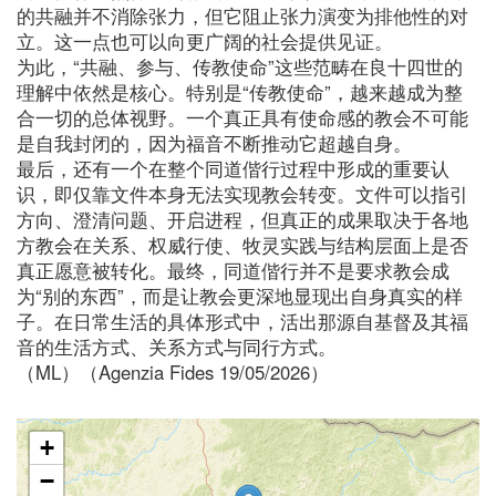
的共融并不消除张力，但它阻止张力演变为排他性的对
立。这一点也可以向更广阔的社会提供见证。
为此，“共融、参与、传教使命”这些范畴在良十四世的
理解中依然是核心。特别是“传教使命”，越来越成为整
合一切的总体视野。一个真正具有使命感的教会不可能
是自我封闭的，因为福音不断推动它超越自身。
最后，还有一个在整个同道偕行过程中形成的重要认
识，即仅靠文件本身无法实现教会转变。文件可以指引
方向、澄清问题、开启进程，但真正的成果取决于各地
方教会在关系、权威行使、牧灵实践与结构层面上是否
真正愿意被转化。最终，同道偕行并不是要求教会成
为“别的东西”，而是让教会更深地显现出自身真实的样
子。在日常生活的具体形式中，活出那源自基督及其福
音的生活方式、关系方式与同行方式。
（ML）（Agenzia Fides 19/05/2026）
+
−