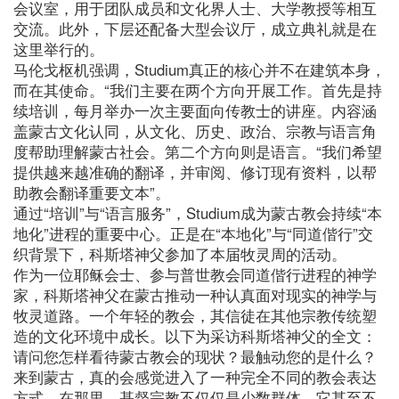
会议室，用于团队成员和文化界人士、大学教授等相互
交流。此外，下层还配备大型会议厅，成立典礼就是在
这里举行的。
马伦戈枢机强调，Studium真正的核心并不在建筑本身，
而在其使命。“我们主要在两个方向开展工作。首先是持
续培训，每月举办一次主要面向传教士的讲座。内容涵
盖蒙古文化认同，从文化、历史、政治、宗教与语言角
度帮助理解蒙古社会。第二个方向则是语言。“我们希望
提供越来越准确的翻译，并审阅、修订现有资料，以帮
助教会翻译重要文本”。
通过“培训”与“语言服务”，Studium成为蒙古教会持续“本
地化”进程的重要中心。正是在“本地化”与“同道偕行”交
织背景下，科斯塔神父参加了本届牧灵周的活动。
作为一位耶稣会士、参与普世教会同道偕行进程的神学
家，科斯塔神父在蒙古推动一种认真面对现实的神学与
牧灵道路。一个年轻的教会，其信徒在其他宗教传统塑
造的文化环境中成长。以下为采访科斯塔神父的全文：
请问您怎样看待蒙古教会的现状？最触动您的是什么？
来到蒙古，真的会感觉进入了一种完全不同的教会表达
方式。在那里，基督宗教不仅仅是少数群体，它甚至不