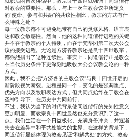
就职后的首次讲话中，教宗良十四世就强调了同道偕行
对教会的重要性。那么，与上一次主教会议中所定义
的“使命、参与和共融”的共议性相比，教宗的方式有什
么特殊之处？
每一位教宗都不可避免地带有自己的灵修风格、语言表
达和教会敏感性。然而，他的这种同道偕行进程的关键
并不在于教宗的个人特质，而在于梵蒂冈第二次大公会
议的接受进程。无论是方济各教宗还是良十四世教宗，
都强烈指出了这种连续性。事实上，同道偕行正是教会
在当代历史条件下更深刻地吸收大公会议教会论的一种
方式。
因此，我不会把“方济各的主教会议”与良十四世开启的
新阶段视为断裂。进程是同一个，变化的是强调重点、
优先方向以及牧职表达方式，但共同点始终在于教会在
圣神引导下、在历史中共同前行。
不过，我认为当下的时代背景使同道偕行的先知性意义
更加明显。而教宗良十四世显然也充分意识到了这一
点。我们生活在一个日益极化、充满身份冲突，并逐渐
失去在差异中和平共处能力的世界。在这样的背景下，
同道偕行显然体现为教会见证“和解共处”的方式。教会