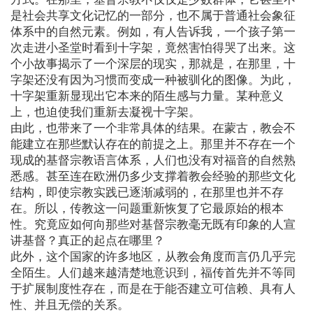
是社会共享文化记忆的一部分，也不属于普通社会象征
体系中的自然元素。例如，有人告诉我，一个孩子第一
次走进小圣堂时看到十字架，竟然害怕得哭了出来。这
个小故事揭示了一个深层的现实，那就是，在那里，十
字架还没有因为习惯而变成一种被驯化的图像。为此，
十字架重新显现出它本来的陌生感与力量。某种意义
上，也迫使我们重新去凝视十字架。
由此，也带来了一个非常具体的结果。在蒙古，教会不
能建立在那些默认存在的前提之上。那里并不存在一个
现成的基督宗教语言体系，人们也没有对福音的自然熟
悉感。甚至连在欧洲仍多少支撑着教会经验的那些文化
结构，即使宗教实践已逐渐减弱的，在那里也并不存
在。所以，传教这一问题重新恢复了它最原始的根本
性。究竟应如何向那些对基督宗教毫无既有印象的人宣
讲基督？真正的起点在哪里？
此外，这个国家的许多地区，从教会角度而言仍几乎完
全陌生。人们越来越清楚地意识到，福传首先并不等同
于扩展制度性存在，而是在于能否建立可信赖、具有人
性、并且无偿的关系。