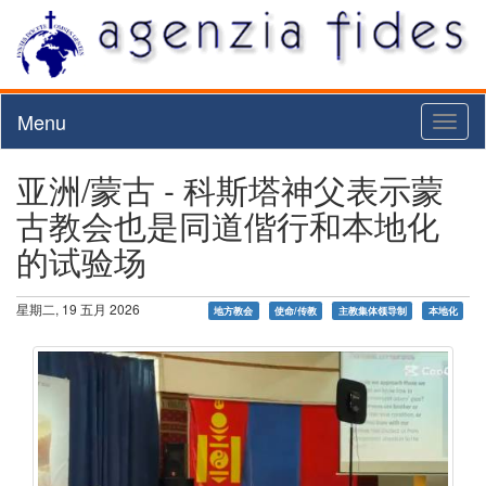
Menu
Toggl
naviga
亚洲/蒙古 - 科斯塔神父表示蒙
古教会也是同道偕行和本地化
的试验场
星期二, 19 五月 2026
地方教会
使命/传教
主教集体领导制
本地化