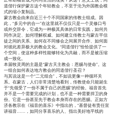
道偕行保护蒙古这个年轻教会，不至于沦为外国教会模
式的缩小复制品。
蒙古教会由来自近三十个不同国家的传教士组成。因
此，“多元中的合一”在这里就不仅仅只是一个灵修口号
或外交辞令，它成为一种极其具体的日常实践，如何共
同作决定、如何理解权威、如何建立传教士与蒙古平信
徒之间的关系、如何在不同修会之间展开合作、如何面
对彼此差异极大的教会文化。“同道偕行”恰恰提供了一
个空间，使这种多样性能够转化为共融，而不是被压缩
成一致化。
本届牧灵周的主题是“蒙古天主教会：恩赐与使命”。这
一组合如何表达地方教会的同道偕行圣召？
与其说这是一个“二元组合”，不如说更像一种循环关
系。在蒙古，人们非常清楚地看到，传教使命只能诞生
于“先领受了一份不属于自己的恩赐”的经验。福音首先
并不是一个需要完成的计划，也不是一种需要捍卫的身
份。它是一份甚至先于教会本身而存在的恩赐。正如方
济各教宗在《福音的喜乐》中指出的，“基督徒有责任宣
讲福音……，如同分享喜乐的人、指出美好地平线的