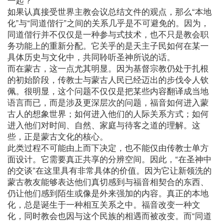
如果认真接受世界主教会议总结文件的观点，那么“本地
化”与“同道偕行”之间的关系几乎是不可避免的。因为，
同道偕行并不仅仅是一种参与式技术，也不只是教会职
务功能上的重新分配。它关乎的是天主子民如何在某一
具体历史与文化中，共同聆听圣神所说的话。
而在蒙古，这一点尤其明显。因为基督宗教仍处于扎根
的初始阶段，传教士与蒙古人民已经迈出的步伐令人钦
佩。很明显，这个问题不仅仅是把某些内容翻译成当地
语言而已，而是涉及更深层次的问题，福音如何进入蒙
古人的想象世界；如何进入他们的人际关系方式；如何
进入他们对时间、自然、家庭与待客之道的理解。这
些，正是蒙古文化的核心。
此类过程不可能由上而下决定，也不能仅由传教士单方
面设计。它需要真正共享的分辨空间。因此，“在圣神中
的交谈”在这里具有非常具体的价值。因为它让新领洗的
蒙古教友能够表达他们真切感到与福音相契合的东西、
仍让他们感到陌生或像是外来强加的内容。真正的本地
化，总是诞生于一种相互关系之中。福音改变一种文
化，同时教会也因与这个民族的相遇而被改变。而“同道