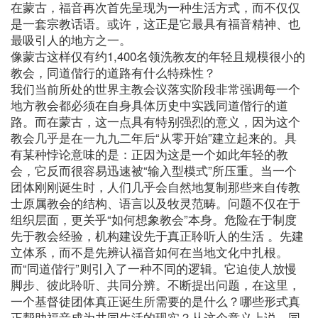
在蒙古，福音再次首先呈现为一种生活方式，而不仅仅
是一套宗教话语。或许，这正是它最具有福音精神、也
最吸引人的地方之一。
像蒙古这样仅有约1,400名领洗教友的年轻且规模很小的
教会，同道偕行的道路有什么特殊性？
我们当前所处的世界主教会议落实阶段非常强调每一个
地方教会都必须在自身具体历史中实践同道偕行的道
路。而在蒙古，这一点具有特别强烈的意义，因为这个
教会几乎是在一九九二年后“从零开始”建立起来的。具
有某种悖论意味的是：正因为这是一个如此年轻的教
会，它反而很容易迅速被“输入型模式”所压重。当一个
团体刚刚诞生时，人们几乎会自然地复制那些来自传教
士原属教会的结构、语言以及牧灵范畴。问题不仅在于
组织层面，更关乎“如何想象教会”本身。危险在于制度
先于教会经验，机构建设先于真正聆听人的生活 。先建
立体系，而不是先辨认福音如何在当地文化中扎根。
而“同道偕行”则引入了一种不同的逻辑。它迫使人放慢
脚步、彼此聆听、共同分辨。不断提出问题，在这里，
一个基督徒团体真正诞生所需要的是什么？哪些形式真
正帮助福音成为共同生活的现实？从这个意义上说，同