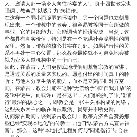
人、邀请人赴一场令人向往盛宴的人”。良十四世教宗也
强调，教会是“以吸引力”来福传。
在这样一个弱小而脆弱的环境中，另一个问题也立刻显
现出来。一个传教中的教会，很容易被等同于它所做的
事业、它的组织能力、它能调动的经济资源。当然，这
些都具有真实价值，特别是在一个充满社会脆弱性的国
家里。然而，传教的核心其实在别处。如果福音性的关
系不再处于中心位置，那么教会最终就不可避免地会被
视为众多人道机构中的一个而已。
因此，在蒙古，人们更彻底地理解到基督宗教的宣讲，
是通过关系的质量来实现的。愿意付出的时间真正的聆
听；与他人分享生活的能力，而不是立刻占据对方空
间。在蒙古，教会只能在这种“无偿给予”和“自我开放”的
逻辑中诞生。而或许正是在这里，人们触碰到了“同道偕
行”最深的核心之一，即教会是一张由关系构成的网络，
这些关系因主的临在而被激活、贯穿并不断更新。
访问蒙古期间，谈到蒙古教会时，教宗方济各曾赞扬那
些已经“实现本地化”的传教士，他们“以蒙古方式宣讲福
音”。那么，这种“本地化”进程如何与“同道偕行”结合在
一起？