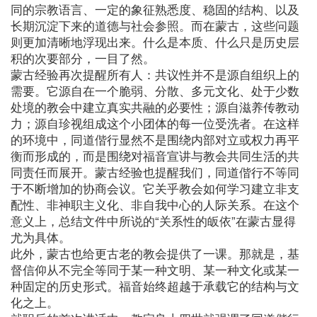
同的宗教语言、一定的象征熟悉度、稳固的结构、以及
长期沉淀下来的道德与社会参照。而在蒙古，这些问题
则更加清晰地浮现出来。什么是本质、什么只是历史层
积的次要部分，一目了然。
蒙古经验再次提醒所有人：共议性并不是源自组织上的
需要。它源自在一个脆弱、分散、多元文化、处于少数
处境的教会中建立真实共融的必要性；源自滋养传教动
力；源自珍视组成这个小团体的每一位受洗者。在这样
的环境中，同道偕行显然不是围绕内部对立或权力再平
衡而形成的，而是围绕对福音宣讲与教会共同生活的共
同责任而展开。蒙古经验也提醒我们，同道偕行不等同
于不断增加的协商会议。它关乎教会如何学习建立非支
配性、非神职主义化、非自我中心的人际关系。在这个
意义上，总结文件中所说的“关系性的皈依”在蒙古显得
尤为具体。
此外，蒙古也给更古老的教会提供了一课。那就是，基
督信仰从不完全等同于某一种文明、某一种文化或某一
种固定的历史形式。福音始终超越于承载它的结构与文
化之上。