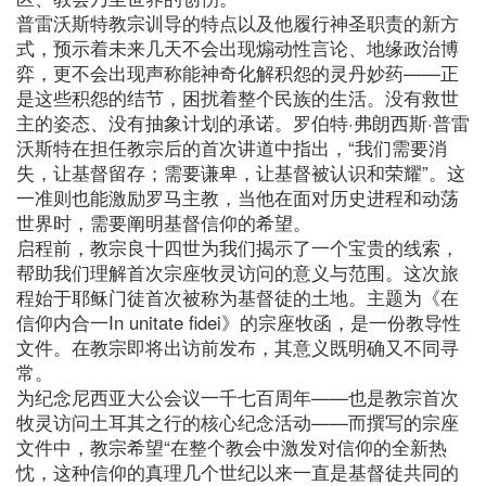
普雷沃斯特教宗训导的特点以及他履行神圣职责的新方
式，预示着未来几天不会出现煽动性言论、地缘政治博
弈，更不会出现声称能神奇化解积怨的灵丹妙药——正
是这些积怨的结节，困扰着整个民族的生活。没有救世
主的姿态、没有抽象计划的承诺。罗伯特·弗朗西斯·普雷
沃斯特在担任教宗后的首次讲道中指出，“我们需要消
失，让基督留存；需要谦卑，让基督被认识和荣耀”。这
一准则也能激励罗马主教，当他在面对历史进程和动荡
世界时，需要阐明基督信仰的希望。
启程前，教宗良十四世为我们揭示了一个宝贵的线索，
帮助我们理解首次宗座牧灵访问的意义与范围。这次旅
程始于耶稣门徒首次被称为基督徒的土地。主题为《在
信仰内合一In unitate fidei》的宗座牧函，是一份教导性
文件。在教宗即将出访前发布，其意义既明确又不同寻
常。
为纪念尼西亚大公会议一千七百周年——也是教宗首次
牧灵访问土耳其之行的核心纪念活动——而撰写的宗座
文件中，教宗希望“在整个教会中激发对信仰的全新热
忱，这种信仰的真理几个世纪以来一直是基督徒共同的