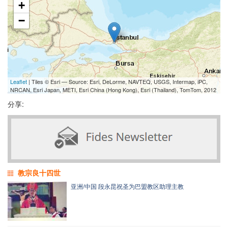
+
−
Leaflet
| Tiles © Esri — Source: Esri, DeLorme, NAVTEQ, USGS, Intermap, iPC,
NRCAN, Esri Japan, METI, Esri China (Hong Kong), Esri (Thailand), TomTom, 2012
分享:
教宗良十四世
亚洲/中国 段永昆祝圣为巴盟教区助理主教