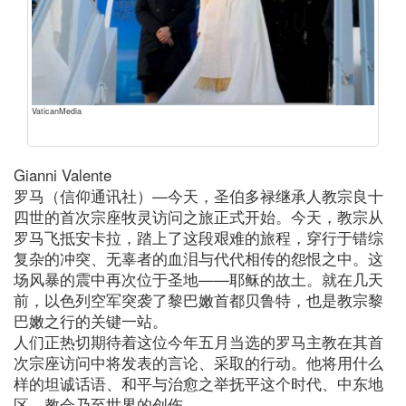
VaticanMedia
Gianni Valente
罗马（信仰通讯社）—今天，圣伯多禄继承人教宗良十
四世的首次宗座牧灵访问之旅正式开始。今天，教宗从
罗马飞抵安卡拉，踏上了这段艰难的旅程，穿行于错综
复杂的冲突、无辜者的血泪与代代相传的怨恨之中。这
场风暴的震中再次位于圣地——耶稣的故土。就在几天
前，以色列空军突袭了黎巴嫩首都贝鲁特，也是教宗黎
巴嫩之行的关键一站。
人们正热切期待着这位今年五月当选的罗马主教在其首
次宗座访问中将发表的言论、采取的行动。他将用什么
样的坦诚话语、和平与治愈之举抚平这个时代、中东地
区、教会乃至世界的创伤。