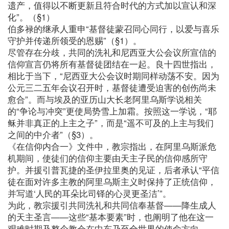
遗产，值得以不断更新且符合时代的方式加以宣认和深
化”。（§1）
伯多禄的继承人重申“基督徒蒙召同心同行，以爱与喜乐
守护并传递所领受的恩赐”（§1）。
尽管存在分歧，共同的洗礼和尼西亚大公会议所宣信的
信仰宣言仍将所有基督徒团结在一起。良十四世指出，
相比于当下，“尼西亚大公会议时期同样动荡不安。因为
公元三二五年会议召开时，基督徒遭受迫害的创伤尚未
愈合”。而与埃及的亚历山大长老阿里乌斯学说相关
的“争论与冲突”更使局势雪上加霜。按照这一学说，“耶
稣并非真正的上主之子”，而是“遥不可及的上主与我们
之间的中介者”（§3）。
《在信仰内合一》文件中，教宗指出，在阿里乌斯派危
机期间，使徒们的信仰主要由天主子民的信仰感所守
护。并援引普瓦捷的圣伊拉里奥的见证，后者承认“平信
徒在面对许多主教的阿里乌斯主义时保持了正统信仰，
并写道‘人民的耳朵比司铎的心灵更圣洁’”。
为此，教宗援引共同洗礼和共同信奉基督——降生成人
的天主圣言——这些“基本要素”时，也阐明了他在这一
艰难时期及整个教会在中东乃至全世界的使命方向。