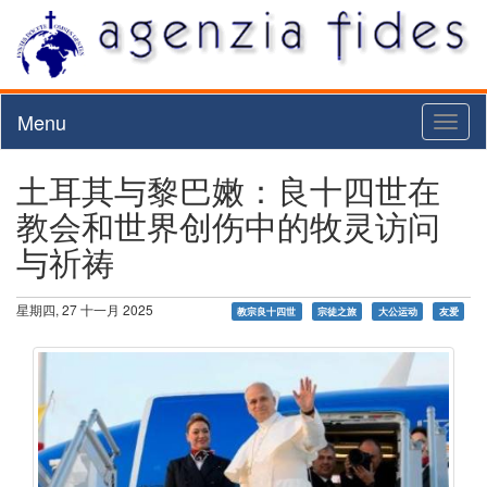
Menu
Toggl
naviga
土耳其与黎巴嫩：良十四世在
教会和世界创伤中的牧灵访问
与祈祷
星期四, 27 十一月 2025
教宗良十四世
宗徒之旅
大公运动
友爱