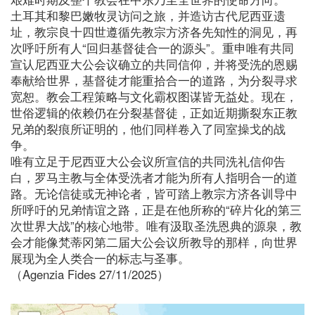
土耳其和黎巴嫩牧灵访问之旅，并造访古代尼西亚遗
址，教宗良十四世遵循先教宗方济各先知性的洞见，再
次呼吁所有人“回归基督徒合一的源头”。重申唯有共同
宣认尼西亚大公会议确立的共同信仰，并将受洗的恩赐
奉献给世界，基督徒才能重拾合一的道路，为分裂寻求
宽恕。教会工程策略与文化霸权图谋皆无益处。现在，
世俗逻辑的依赖仍在分裂基督徒，正如近期撕裂东正教
兄弟的裂痕所证明的，他们同样卷入了同室操戈的战
争。
唯有立足于尼西亚大公会议所宣信的共同洗礼信仰告
白，罗马主教与全体受洗者才能为所有人指明合一的道
路。无论信徒或无神论者，皆可踏上教宗方济各训导中
所呼吁的兄弟情谊之路，正是在他所称的“碎片化的第三
次世界大战”的核心地带。唯有汲取圣洗恩典的源泉，教
会才能像梵蒂冈第二届大公会议所教导的那样，向世界
展现为全人类合一的标志与圣事。
（Agenzia Fides 27/11/2025）