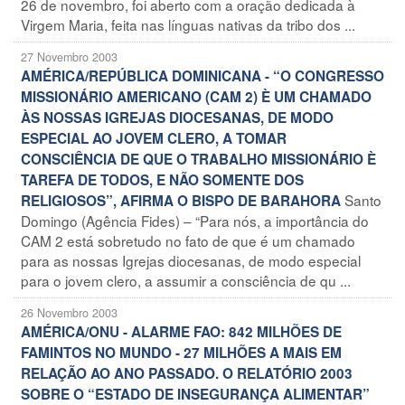
26 de novembro, foi aberto com a oração dedicada à
Virgem Maria, feita nas línguas nativas da tribo dos ...
27 Novembro 2003
AMÉRICA/REPÚBLICA DOMINICANA - “O CONGRESSO
MISSIONÁRIO AMERICANO (CAM 2) È UM CHAMADO
ÀS NOSSAS IGREJAS DIOCESANAS, DE MODO
ESPECIAL AO JOVEM CLERO, A TOMAR
CONSCIÊNCIA DE QUE O TRABALHO MISSIONÁRIO È
TAREFA DE TODOS, E NÃO SOMENTE DOS
Santo
RELIGIOSOS”, AFIRMA O BISPO DE BARAHORA
Domingo (Agência Fides) – “Para nós, a importância do
CAM 2 está sobretudo no fato de que é um chamado
para as nossas Igrejas diocesanas, de modo especial
para o jovem clero, a assumir a consciência de qu ...
26 Novembro 2003
AMÉRICA/ONU - ALARME FAO: 842 MILHÕES DE
FAMINTOS NO MUNDO - 27 MILHÕES A MAIS EM
RELAÇÃO AO ANO PASSADO. O RELATÓRIO 2003
SOBRE O “ESTADO DE INSEGURANÇA ALIMENTAR”