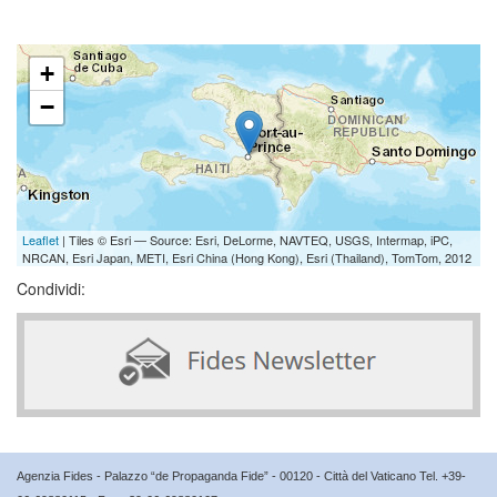
+
−
Leaflet
| Tiles © Esri — Source: Esri, DeLorme, NAVTEQ, USGS, Intermap, iPC,
NRCAN, Esri Japan, METI, Esri China (Hong Kong), Esri (Thailand), TomTom, 2012
Condividi:
Agenzia Fides - Palazzo “de Propaganda Fide” - 00120 - Città del Vaticano Tel. +39-