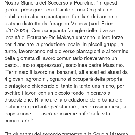
Nostra Signora del Soccorso a Pourcine. “In questi
giorni –prosegue - con l 'aiuto di una Ong stiamo
riabilitando alcune piantagioni familiari di banane e
platano distrutte dall’uragano Melissa (vedi Fides
5/11/2025). Centocinquanta famiglie delle diverse
località di Pourcine-Pic Makaya uniranno le loro forze
per rilanciare la produzione locale. In piccoli gruppi, a
turno, lavoreranno nelle diverse piantagioni e al termine
della giornata di lavoro comunitario riceveranno un
pasto... molto apprezzato”, sottolinea padre Massimo.
“Terminato il lavoro nei bananeti, affiancati ed aiutati da
4 giovani agronomi, ognuno si occuperà della propria
piantagione chiedendo di tanto in tanto una mano, per
sveltire i lavori con un piccolo fondo in denaro a
disposizione. Rilanciare la produzione delle banane e
platani è importante per sfamare, nei prossimi mesi, la
popolazione.... Lavorare insieme rinforza la vita
comunitaria!”
Tra gli esami del secondo trimestre alla Scuola Materna