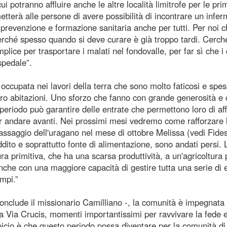
i potranno affluire anche le altre località limitrofe per le pri
terà alle persone di avere possibilità di incontrare un infer
prevenzione e formazione sanitaria anche per tutti. Per noi 
erché spesso quando si deve curare è già troppo tardi. Cerc
plice per trasportare i malati nel fondovalle, per far sì che i 
spedale”.
occupata nei lavori della terra che sono molto faticosi e spe
oro abitazioni. Uno sforzo che fanno con grande generosità e
periodo può garantire delle entrate che permettono loro di af
ter andare avanti. Nei prossimi mesi vedremo come rafforzare 
passaggio dell'uragano nel mese di ottobre Melissa (vedi Fide
dito e soprattutto fonte di alimentazione, sono andati persi. 
ra primitiva, che ha una scarsa produttività, a un'agricoltura 
nche con una maggiore capacità di gestire tutta una serie di 
mpi.”
onclude il missionario Camilliano -, la comunità è impegnata 
la Via Crucis, momenti importantissimi per ravvivare la fede e
spicio è che questo periodo possa diventare per la comunità di