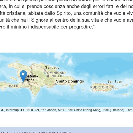
a, in cui si prende coscienza anche degli errori fatti e dei no
ità cristiana, abitata dallo Spirito, una comunità che vuole vi
nità che ha il Signore al centro della sua vita e che vuole a
ere il minimo indispensabile per progredire.”
S, Intermap, iPC, NRCAN, Esri Japan, METI, Esri China (Hong Kong), Esri (Thailand), To
icano Tel. +39-06-69880115 - Fax +39-06-69880107