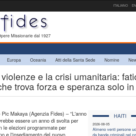
ITALIANO
EN
 Opere Missionarie dal 1927
Europa
Oceania
Atti della Santa Sede
Nomine
New
iolenze e la crisi umanitaria: fat
che trova forza e speranza solo in
 Pic Makaya (Agenzia Fides) – “L'anno
HAITI
rebbe essere un anno di svolta per
2026-08-05
on le elezioni programmate per
Almeno venti persone uc
no e l'insediamento del nuovo
da bande criminali nel 