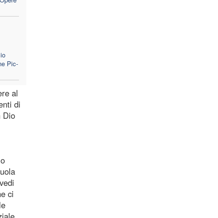
io
ne Pic-
ere al
nti di
n Dio
lo
cuola
(vedi
e ci
le
ziale