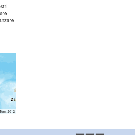
stri
vere
vanzare
mTom, 2012