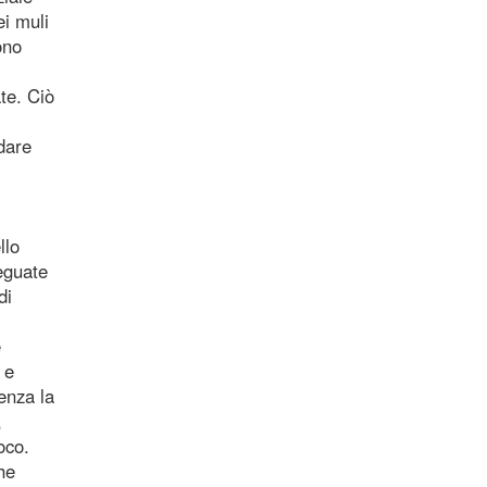
ei muli
ono
te. Ciò
ndare
llo
eguate
di
e
 e
enza la
,
oco.
he