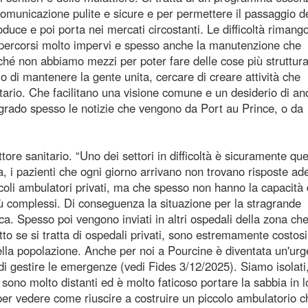
comunicazione pulite e sicure e per permettere il passaggio d
roduce e poi porta nei mercati circostanti. Le difficoltà rimang
 percorsi molto impervi e spesso anche la manutenzione che
 non abbiamo mezzi per poter fare delle cose più struttura
o di mantenere la gente unita, cercare di creare attività che
nitario. Che facilitano una visione comune e un desiderio di a
algrado spesso le notizie che vengono da Port au Prince, o da
ttore sanitario. “Uno dei settori in difficoltà è sicuramente que
, i pazienti che ogni giorno arrivano non trovano risposte ad
ccoli ambulatori privati, ma che spesso non hanno la capacità 
ù complessi. Di conseguenza la situazione per la stragrande
 Spesso poi vengono inviati in altri ospedali della zona ch
to se si tratta di ospedali privati, sono estremamente costosi
ella popolazione. Anche per noi a Pourcine è diventata un'urg
di gestire le emergenze (vedi Fides 3/12/2025). Siamo isolati
e sono molto distanti ed è molto faticoso portare la sabbia in l
per vedere come riuscire a costruire un piccolo ambulatorio c