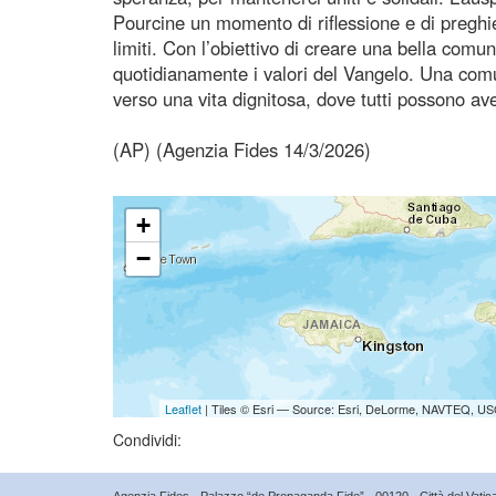
Pourcine un momento di riflessione e di preghier
limiti. Con l’obiettivo di creare una bella comun
quotidianamente i valori del Vangelo. Una comu
verso una vita dignitosa, dove tutti possono av
(AP) (Agenzia Fides 14/3/2026)
+
−
Leaflet
| Tiles © Esri — Source: Esri, DeLorme, NAVTEQ, USG
Condividi:
Agenzia Fides - Palazzo “de Propaganda Fide” - 00120 - Città del Vat