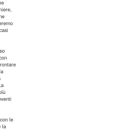
me
miere,
che
heremo
casi
sso
 con
frontare
la
s
La
più
eventi
con le
 la