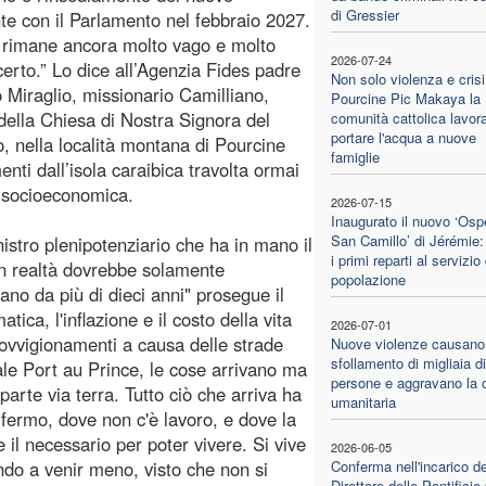
di Gressier
te con il Parlamento nel febbraio 2027.
 rimane ancora molto vago e molto
2026-07-24
certo.” Lo dice all’Agenzia Fides padre
Non solo violenza e crisi
Miraglio, missionario Camilliano,
Pourcine Pic Makaya la
della Chiesa di Nostra Signora del
comunità cattolica lavor
portare l'acqua a nuove
, nella località montana di Pourcine
famiglie
ti dall’isola caraibica travolta ormai
e socioeconomica.
2026-07-15
Inaugurato il nuovo ‘Osp
San Camillo’ di Jérémie: 
istro plenipotenziario che ha in mano il
i primi reparti al servizio
in realtà dovrebbe solamente
popolazione
ano da più di dieci anni" prosegue il
ca, l'inflazione e il costo della vita
2026-07-01
provvigionamenti a causa delle strade
Nuove violenze causano
sfollamento di migliaia di
ale Port au Prince, le cose arrivano ma
persone e aggravano la c
parte via terra. Tutto ciò che arriva ha
umanitaria
 fermo, dove non c'è lavoro, e dove la
il necessario per poter vivere. Si vive
2026-06-05
ndo a venir meno, visto che non si
Conferma nell'incarico de
Direttore delle Pontifici