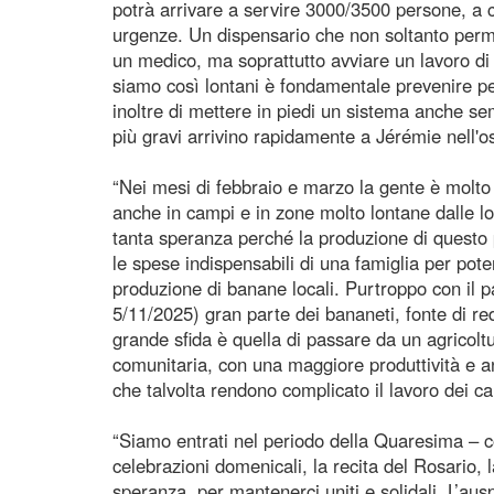
potrà arrivare a servire 3000/3500 persone, a cu
urgenze. Un dispensario che non soltanto permet
un medico, ma soprattutto avviare un lavoro di 
siamo così lontani è fondamentale prevenire p
inoltre di mettere in piedi un sistema anche sem
più gravi arrivino rapidamente a Jérémie nell'o
“Nei mesi di febbraio e marzo la gente è molto 
anche in campi e in zone molto lontane dalle l
tanta speranza perché la produzione di questo 
le spese indispensabili di una famiglia per po
produzione di banane locali. Purtroppo con il 
5/11/2025) gran parte dei bananeti, fonte di red
grande sfida è quella di passare da un agricoltu
comunitaria, con una maggiore produttività e a
che talvolta rendono complicato il lavoro dei ca
“Siamo entrati nel periodo della Quaresima – c
celebrazioni domenicali, la recita del Rosario, 
speranza, per mantenerci uniti e solidali. L’au