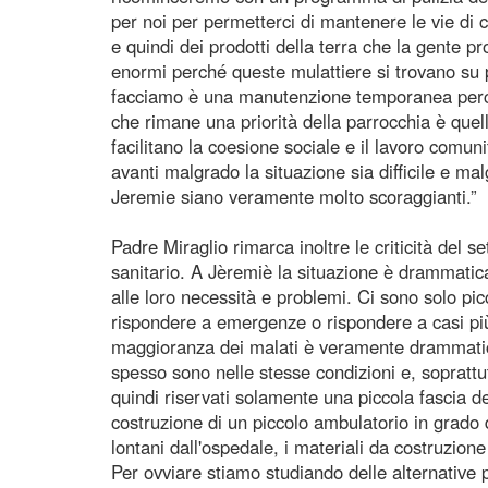
per noi per permetterci di mantenere le vie di 
e quindi dei prodotti della terra che la gente p
enormi perché queste mulattiere si trovano su
facciamo è una manutenzione temporanea perché
che rimane una priorità della parrocchia è quell
facilitano la coesione sociale e il lavoro comu
avanti malgrado la situazione sia difficile e m
Jeremie siano veramente molto scoraggianti.”
Padre Miraglio rimarca inoltre le criticità del se
sanitario. A Jèremiè la situazione è drammatica
alle loro necessità e problemi. Ci sono solo pi
rispondere a emergenze o rispondere a casi pi
maggioranza dei malati è veramente drammatica.
spesso sono nelle stesse condizioni e, soprattut
quindi riservati solamente una piccola fascia d
costruzione di un piccolo ambulatorio in grado 
lontani dall'ospedale, i materiali da costruzion
Per ovviare stiamo studiando delle alternative 