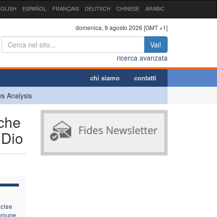
GLISH
ESPAÑOL
FRANÇAIS
DEUTSCH
CHINESE
ARABIC
domenica, 9 agosto 2026 [GMT +1]
Vai!
ricerca avanzata
chi siamo
contatti
s Analysis
iche
 Dio
cise
comune