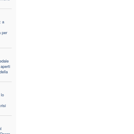
: a
a per
edale
aperti
 della
 lo
risi
l
e Opere