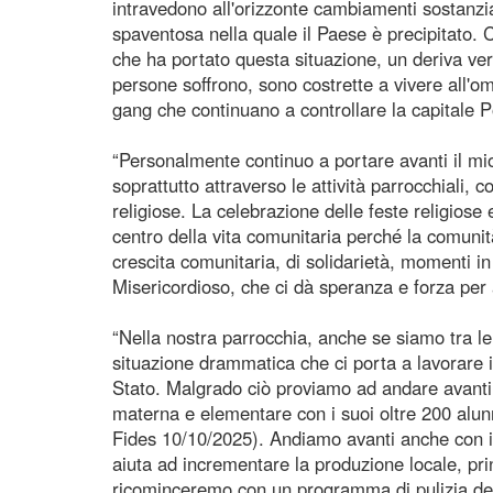
intravedono all'orizzonte cambiamenti sostanzi
spaventosa nella quale il Paese è precipitato. 
che ha portato questa situazione, un deriva ver
persone soffrono, sono costrette a vivere all'om
gang che continuano a controllare la capitale P
“Personalmente continuo a portare avanti il mi
soprattutto attraverso le attività parrocchiali, co
religiose. La celebrazione delle feste religiose
centro della vita comunitaria perché la comun
crescita comunitaria, di solidarietà, momenti in
Misericordioso, che ci dà speranza e forza per a
“Nella nostra parrocchia, anche se siamo tra l
situazione drammatica che ci porta a lavorare 
Stato. Malgrado ciò proviamo ad andare avanti 
materna e elementare con i suoi oltre 200 alunn
Fides 10/10/2025). Andiamo avanti anche con i 
aiuta ad incrementare la produzione locale, pri
ricominceremo con un programma di pulizia dei 