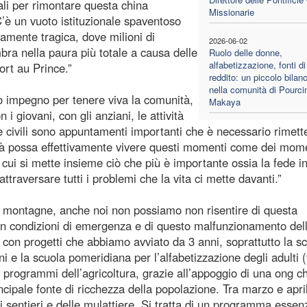
ali per rimontare questa china
Missionarie
C’è un vuoto istituzionale spaventoso
amente tragica, dove milioni di
2026-06-02
bra nella paura più totale a causa delle
Ruolo delle donne,
alfabetizzazione, fonti di
ort au Prince.”
reddito: un piccolo bilanc
nella comunità di Pourci
o impegno per tenere viva la comunità,
Makaya
n i giovani, con gli anziani, le attività
 e civili sono appuntamenti importanti che è necessario rimett
ità possa effettivamente vivere questi momenti come dei mome
 cui si mette insieme ciò che più è importante ossia la fede i
ttraversare tutti i problemi che la vita ci mette davanti.”
e montagne, anche noi non possiamo non risentire di questa
in condizioni di emergenza e di questo malfunzionamento del
con progetti che abbiamo avviato da 3 anni, soprattutto la s
i e la scuola pomeridiana per l’alfabetizzazione degli adulti 
programmi dell’agricoltura, grazie all’appoggio di una ong ch
ncipale fonte di ricchezza della popolazione. Tra marzo e apri
sentieri e delle mulattiere. Si tratta di un programma essen