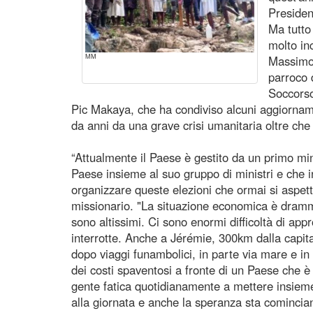
Presiden
Ma tutto
molto in
MM
Massimo 
parroco 
Soccorso
Pic Makaya, che ha condiviso alcuni aggiornamen
da anni da una grave crisi umanitaria oltre ch
“Attualmente il Paese è gestito da un primo min
Paese insieme al suo gruppo di ministri e che 
organizzare queste elezioni che ormai si aspett
missionario. "La situazione economica è drammati
sono altissimi. Ci sono enormi difficoltà di ap
interrotte. Anche a Jérémie, 300km dalla capit
dopo viaggi funambolici, in parte via mare e in 
dei costi spaventosi a fronte di un Paese che è
gente fatica quotidianamente a mettere insieme 
alla giornata e anche la speranza sta comincia