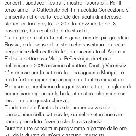
concerti, spettacoli teatrali, mostre, laboratori. Per il
terzo anno, la Cattedrale dell’Immacolata Concezione si
è inserita nel circuito federale dei luoghi di interesse
storico-culturale e, tra le 20 e la mezzanotte del 3
novembre, ha accolto folle di cittadini.
“Tanta gente è attirata dall’organo, uno dei più grandi in
Russia, e dal senso di mistero che suscitano le arcate
neogotiche della cattedrale”, ha raccontato all’Agenzia
Fides la dottoressa Marija Pečerskaja, direttrice
dell’edizione 2025 assieme al dottore Dmitrij Voronkov.
“L’interesse per la cattedrale – ha aggiunto Marija − è
molto forte e ogni anno accogliamo tantissimi visitatori.
Per questo, cerchiamo di organizzare tutto al meglio e di
comunicare agli ospiti la bella atmosfera che noi stessi
respiriamo in questa chiesa”.
Fondamentale l’aiuto dato dai numerosi volontari,
parrocchiani della cattedrale, sia nelle settimane che
hanno preceduto l’evento che la sera stessa.
Durante i tre concerti in programma a partire dalle ore
21, della durata di un’ora ciascuno, musicisti