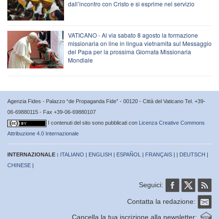
dall’incontro con Cristo e si esprime nel servizio
VATICANO - Al via sabato 8 agosto la formazione
missionaria on line in lingua vietnamita sul Messaggio
del Papa per la prossima Giornata Missionaria
Mondiale
Agenzia Fides - Palazzo “de Propaganda Fide” - 00120 - Città del Vaticano Tel. +39-
06-69880115 - Fax +39-06-69880107
I contenuti del sito sono pubblicati con
Licenza Creative Commons
Attribuzione 4.0 Internazionale
INTERNAZIONALE :
ITALIANO
|
ENGLISH
|
ESPAÑOL
|
FRANÇAIS
| |
DEUTSCH
|
CHINESE
|
Seguici:
Contatta la redazione:
Cancella la tua iscrizione alla newsletter: