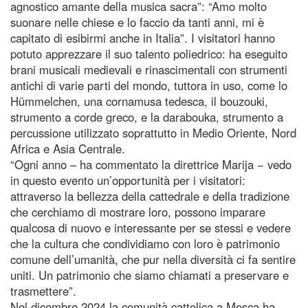
agnostico amante della musica sacra”: “Amo molto
suonare nelle chiese e lo faccio da tanti anni, mi è
capitato di esibirmi anche in Italia”. I visitatori hanno
potuto apprezzare il suo talento poliedrico: ha eseguito
brani musicali medievali e rinascimentali con strumenti
antichi di varie parti del mondo, tuttora in uso, come lo
Hümmelchen, una cornamusa tedesca, il bouzouki,
strumento a corde greco, e la darabouka, strumento a
percussione utilizzato soprattutto in Medio Oriente, Nord
Africa e Asia Centrale.
“Ogni anno – ha commentato la direttrice Marija − vedo
in questo evento un’opportunità per i visitatori:
attraverso la bellezza della cattedrale e della tradizione
che cerchiamo di mostrare loro, possono imparare
qualcosa di nuovo e interessante per se stessi e vedere
che la cultura che condividiamo con loro è patrimonio
comune dell’umanità, che pur nella diversità ci fa sentire
uniti. Un patrimonio che siamo chiamati a preservare e
trasmettere”.
Nel dicembre 2024 la comunità cattolica a Mosca ha