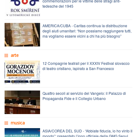
commemorazioni per le vittime delle stragi anti-
tedesche del 1945
AMERICA/CUBA - Caritas continua la distribuzione
degli aiuti umanitari: “Non possiamo raggiungere tutti,
ma vogliamo essere vicini a chi ha più bisogno”
arte
12 Compagnie teatrali per il XXXIV Festival slovacco
di teatro cristiano, ispirato a San Francesco
Quattro secoli al servizio del Vangelo: il Palazzo di
Propaganda Fide e il Collegio Urbano
musica
ASIA/COREA DEL SUD - “Abbiate fiducia, io ho vinto il
mondo”: presentato l’inno ufficiale della GMG Seoul