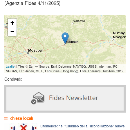
(Agenzia Fides 4/11/2025)
+
−
Leaflet
| Tiles © Esri — Source: Esri, DeLorme, NAVTEQ, USGS, Intermap, iPC,
NRCAN, Esri Japan, METI, Esri China (Hong Kong), Esri (Thailand), TomTom, 2012
Condividi:
chiese locali
Litoměřice: nel "Giubileo della Riconciliazione" nuove