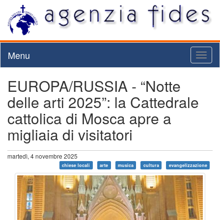
Menu
Toggl
naviga
EUROPA/RUSSIA - “Notte
delle arti 2025”: la Cattedrale
cattolica di Mosca apre a
migliaia di visitatori
martedì, 4 novembre 2025
chiese locali
arte
musica
cultura
evangelizzazione