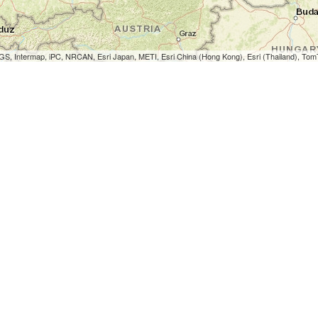
S, Intermap, iPC, NRCAN, Esri Japan, METI, Esri China (Hong Kong), Esri (Thailand), To