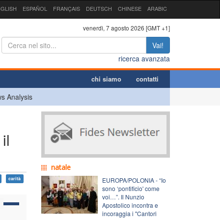
GLISH
ESPAÑOL
FRANÇAIS
DEUTSCH
CHINESE
ARABIC
venerdì, 7 agosto 2026 [GMT +1]
Vai!
ricerca avanzata
chi siamo
contatti
s Analysis
il
natale
carità
EUROPA/POLONIA - “Io
sono ‘pontificio' come
voi…”. Il Nunzio
Apostolico incontra e
incoraggia i "Cantori