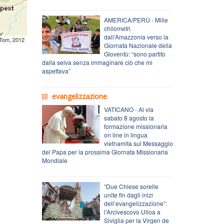
AMERICA/PERÙ - Mille
chilometri
dall’Amazzonia verso la
mTom, 2012
Giornata Nazionale della
Gioventù: “sono partito
dalla selva senza immaginare ciò che mi
aspettava”
evangelizzazione
VATICANO - Al via
sabato 8 agosto la
formazione missionaria
on line in lingua
vietnamita sul Messaggio
del Papa per la prossima Giornata Missionaria
Mondiale
“Due Chiese sorelle
unite fin dagli inizi
dell’evangelizzazione”:
l’Arcivescovo Ulloa a
Siviglia per la Virgen de