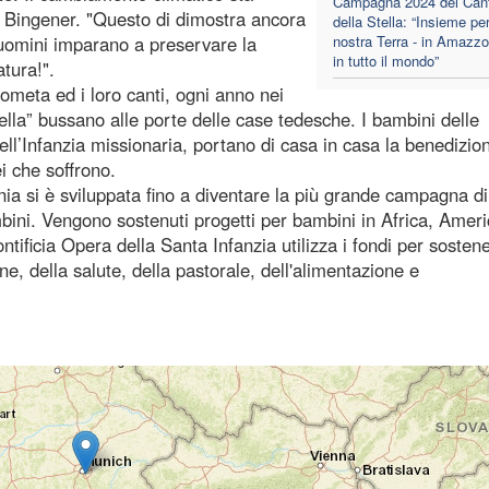
Campagna 2024 dei Cant
e Bingener. "Questo di dimostra ancora
della Stella: “Insieme per
li uomini imparano a preservare la
nostra Terra - in Amazzo
in tutto il mondo”
tura!".
cometa ed i loro canti, ogni anno nei
Stella” bussano alle porte delle case tedesche. I bambini delle
l’Infanzia missionaria, portano di casa in casa la benedizion
ei che soffrono.
nia si è sviluppata fino a diventare la più grande campagna di
bini. Vengono sostenuti progetti per bambini in Africa, Amer
tificia Opera della Santa Infanzia utilizza i fondi per sosten
ione, della salute, della pastorale, dell'alimentazione e