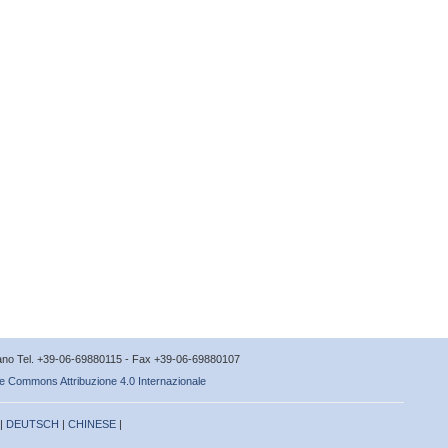
icano Tel. +39-06-69880115 - Fax +39-06-69880107
e Commons Attribuzione 4.0 Internazionale
 |
DEUTSCH
|
CHINESE
|