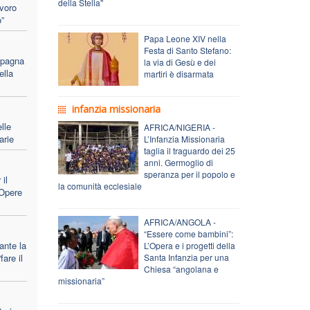
della Stella"
avoro
”
Papa Leone XIV nella
Festa di Santo Stefano:
mpagna
la via di Gesù e dei
ella
martiri è disarmata
infanzia missionaria
lle
AFRICA/NIGERIA -
arie
L’Infanzia Missionaria
taglia il traguardo dei 25
anni. Germoglio di
speranza per il popolo e
il
la comunità ecclesiale
 Opere
AFRICA/ANGOLA -
“Essere come bambini”:
ante la
L’Opera e i progetti della
are il
Santa Infanzia per una
Chiesa “angolana e
missionaria”