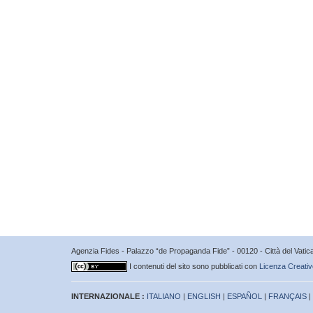
Agenzia Fides - Palazzo “de Propaganda Fide” - 00120 - Città del Vat
I contenuti del sito sono pubblicati con
Licenza Creativ
INTERNAZIONALE :
ITALIANO
|
ENGLISH
|
ESPAÑOL
|
FRANÇAIS
|