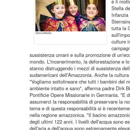
è il mot
Stella d
Infanzia
Sternsin
tutta la
VaticanMedia
sull'imp
culture i
campagna
sussistenza umani e sulla promozione di un'ec
mondo. L'incenerimento, la deforestazione e lo 
stanno distruggendo i mezzi di sussistenza dell
sudamericani dell'Amazzonia. Anche la cultura di
"Vogliamo sottolineare che tutti i bambini del m
ambiente intatto e sano", afferma padre Dirk Bi
Pontificie Opere Missionarie in Germania. "E d
assumerci la responsabilità di preservare la n
tema e di questa responsabilità si è recentem
nella regione amazzonica. "Il bacino amazzonico
degli ultimi 122 anni. I livelli dell'acqua son
dell'aria e dell'acqua sono estremamente eleva