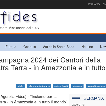
ITALIANO
EN
 Opere Missionarie dal 1927
Europa
Oceania
Atti della Santa Sede
Nomine
New
pagna 2024 dei Cantori della
tra Terra - in Amazzonia e in tutto 
natale
infanzia missionaria
chiese locali
missione
evangelizzazione
Agenzia Fides) - "Insieme per la
GERMANIA
erra - in Amazzonia e in tutto il mondo"
2026-01-01