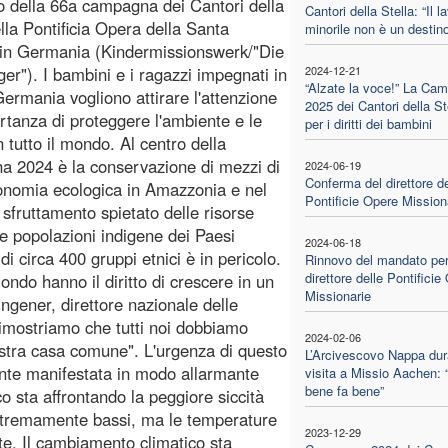
to della 66a campagna dei Cantori della
Cantori della Stella: “Il l
ella Pontificia Opera della Santa
minorile non è un destino
 in Germania (Kindermissionswerk/"Die
ger"). I bambini e i ragazzi impegnati in
2024-12-21
“Alzate la voce!” La Ca
 Germania vogliono attirare l'attenzione
2025 dei Cantori della St
ortanza di proteggere l'ambiente e le
per i diritti dei bambini
n tutto il mondo. Al centro della
 2024 è la conservazione di mezzi di
2024-06-19
Conferma del direttore de
onomia ecologica in Amazzonia e nel
Pontificie Opere Mission
sfruttamento spietato delle risorse
e popolazioni indigene dei Paesi
2024-06-18
 circa 400 gruppi etnici è in pericolo.
Rinnovo del mandato per 
direttore delle Pontificie
ondo hanno il diritto di crescere in un
Missionarie
ngener, direttore nazionale delle
imostriamo che tutti noi dobbiamo
2024-02-06
ostra casa comune". L'urgenza di questo
L’Arcivescovo Nappa dur
ente manifestata in modo allarmante
visita a Missio Aachen: “f
bene fa bene”
 sta affrontando la peggiore siccità
o estremamente bassi, ma le temperature
2023-12-29
te. Il cambiamento climatico sta