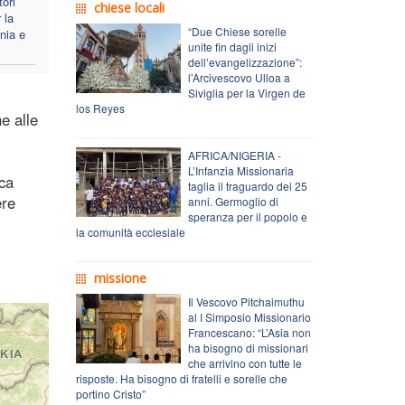
ori
chiese locali
 la
“Due Chiese sorelle
nia e
unite fin dagli inizi
dell’evangelizzazione”:
l’Arcivescovo Ulloa a
Siviglia per la Virgen de
los Reyes
e alle
AFRICA/NIGERIA -
L’Infanzia Missionaria
ica
taglia il traguardo dei 25
ere
anni. Germoglio di
speranza per il popolo e
la comunità ecclesiale
missione
Il Vescovo Pitchaimuthu
al I Simposio Missionario
Francescano: “L’Asia non
ha bisogno di missionari
che arrivino con tutte le
risposte. Ha bisogno di fratelli e sorelle che
portino Cristo”