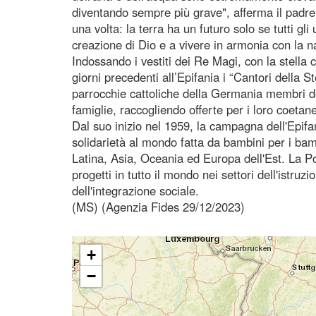
diventando sempre più grave", afferma il padr
una volta: la terra ha un futuro solo se tutti g
creazione di Dio e a vivere in armonia con la na
Indossando i vestiti dei Re Magi, con la stella 
giorni precedenti all’Epifania i “Cantori della 
parrocchie cattoliche della Germania membri del
famiglie, raccogliendo offerte per i loro coetan
Dal suo inizio nel 1959, la campagna dell'Epifa
solidarietà al mondo fatta da bambini per i bam
Latina, Asia, Oceania ed Europa dell'Est. La Pon
progetti in tutto il mondo nei settori dell'istruz
dell'integrazione sociale.
(MS) (Agenzia Fides 29/12/2023)
+
−