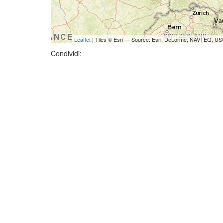
Leaflet
| Tiles © Esri — Source: Esri, DeLorme, NAVTEQ, USG
Condividi: