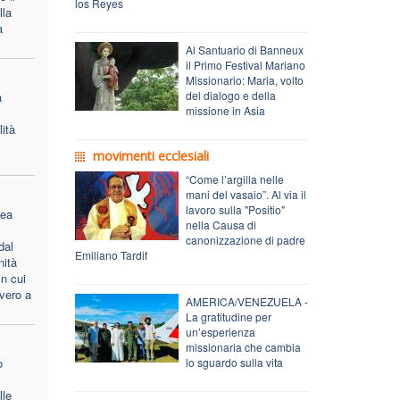
los Reyes
lla
a
Al Santuario di Banneux
il Primo Festival Mariano
Missionario: Maria, volto
del dialogo e della
a
missione in Asia
ità
movimenti ecclesiali
“Come l’argilla nelle
mani del vasaio”. Al via il
lavoro sulla "Positio"
lea
nella Causa di
canonizzazione di padre
dal
Emiliano Tardif
nità
n cui
vero a
AMERICA/VENEZUELA -
La gratitudine per
un’esperienza
missionaria che cambia
o
lo sguardo sulla vita
lle