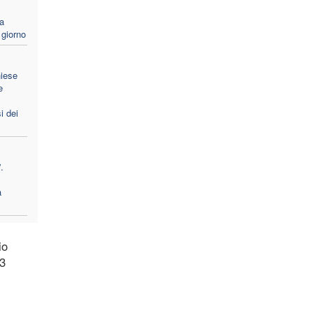
za
 giorno
hiese
e
i dei
.
a
io
 3