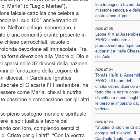
loro impegno a favore de
 di Maria" (o "Legio Mariae"),
missione sinodale e dell
ione laicale cattolica che celebra a
costruzione di ponti
ondiale il suo 100° anniversario di
ne. Nell'arcipelago indonesiano, il
2026-07-25
o è una comunità orante presente in
Leone XIV all’Assemble
FABC: continuate a
 chiese parrocchiali, scuole o
promuovere una “spiritual
profonda devozione all'Immacolata. Tra
eucaristica” nelle Chiese
 una forte devozione alla Madre di Dio e
dell’Asia
ni sparsi nelle 37 diocesi della nazione.
nni di fondazione della Legione di
2026-07-24
Tomáš Halík all’Assemb
i diocesi, il Cardinale Ignatius
FABC: «Il futuro del
tedrale di Giacarta l'11 settembre, ha
cristianesimo dipenderà 
"essere come Maria, che si è nutrita
fatto che le nostre comu
diventino o meno luoghi i
rte passione e compassione per gli altri
le persone imparano dav
vedere»
sso pieno sostegno morale e spirituale
ere la spiritualità a favore del
2026-07-23
egando con loro, compiendo semplici
“Stupirsi di ciò che Crist
compie nel silenzio”. Il
i Cristo per gli altri". “Con la vostra
Cardinale Tagle ricorda a