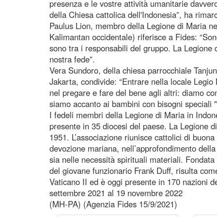
presenza e le vostre attività umanitarie davver
della Chiesa cattolica dell'Indonesia”, ha rimar
Paulus Lion, membro della Legione di Maria nel
Kalimantan occidentale) riferisce a Fides: “So
sono tra i responsabili del gruppo. La Legione
nostra fede”.
Vera Sundoro, della chiesa parrocchiale Tanjung
Jakarta, condivide: “Entrare nella locale Legio 
nel pregare e fare del bene agli altri: diamo co
siamo accanto ai bambini con bisogni speciali "
I fedeli membri della Legione di Maria in Indo
presente in 35 diocesi del paese. La Legione di
1951. L’associazione riunisce cattolici di buon
devozione mariana, nell’approfondimento della 
sia nelle necessità spirituali materiali. Fondat
del giovane funzionario Frank Duff, risulta com
Vaticano II ed è oggi presente in 170 nazioni de
settembre 2021 al 19 novembre 2022
(MH-PA) (Agenzia Fides 15/9/2021)