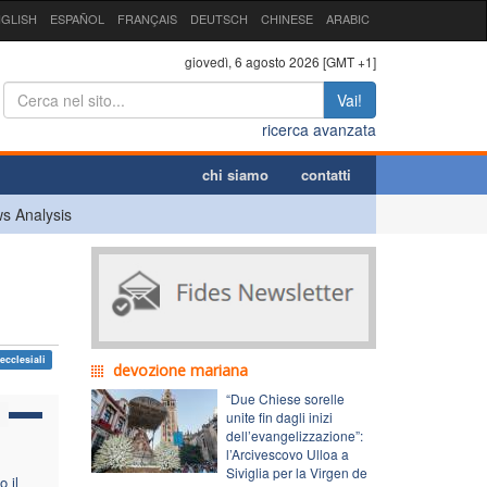
GLISH
ESPAÑOL
FRANÇAIS
DEUTSCH
CHINESE
ARABIC
giovedì, 6 agosto 2026 [GMT +1]
Vai!
ricerca avanzata
chi siamo
contatti
s Analysis
ecclesiali
devozione mariana
“Due Chiese sorelle
unite fin dagli inizi
dell’evangelizzazione”:
l’Arcivescovo Ulloa a
Siviglia per la Virgen de
o il