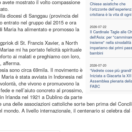
o avete mostrato il volto compassione
Chiese asiatiche che
cato.
l’orizzonte dell’esperien
cristiana è la vita di ogni
la diocesi di Sanggau (provincia del
no entrato nel gruppo dal 2015 e ora
2026-07-22
 di Maria ha alimentato e promosso la
Il Cardinale Tagle alle C
dell'Asia: per "camminar
priok di St. Francis Xavier, a North
insieme" nella sinodalità
impariamo dai primi pass
Mariae mi ha portato felicità spirituale
bambini
nforto ai malati e preghiamo con loro,
, afferma.
2026-07-20
nesia sono circa 69mila. Il movimento è
“Vedrete cose più grandi”
Iniziata a Giacarta la XII
 Maria è stata avviata in Indonesia nel
Assemblea plenaria dell
a volontà, che vivono e promuovono la
FABC
fede e nell’aiuto concreto al prossimo,
a in Irlanda nel 1921 a Dublino da parte
e una delle associazioni cattoliche sorte ben prima del Concil
l mondo. A livello internazionale, il centenario si celebra dal