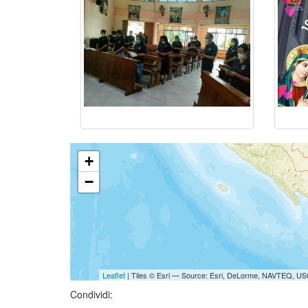
+
−
Leaflet
| Tiles © Esri — Source: Esri, DeLorme, NAVTEQ, USG
Condividi: