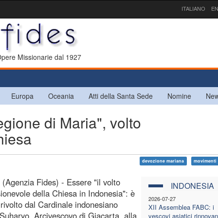
ITALIANO
EN
 Opere Missionarie dal 1927
Europa
Oceania
Atti della Santa Sede
Nomine
New
ione di Maria", volto
hiesa
devozione mariana
movimenti 
 (Agenzia Fides) - Essere "il volto
INDONESIA
onevole della Chiesa in Indonesia": è
2026-07-27
o rivolto dal Cardinale indonesiano
XII Assemblea FABC: i
 Suharyo, Arcivescovo di Giacarta, alla
vescovi asiatici rinnovan