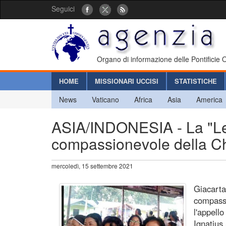
Seguici
Organo di informazione delle Pontificie
HOME
MISSIONARI UCCISI
STATISTICHE
News
Vaticano
Africa
Asia
America
ASIA/INDONESIA - La "Leg
compassionevole della C
mercoledì, 15 settembre 2021
Giacarta
compassi
l'appell
Ignatius