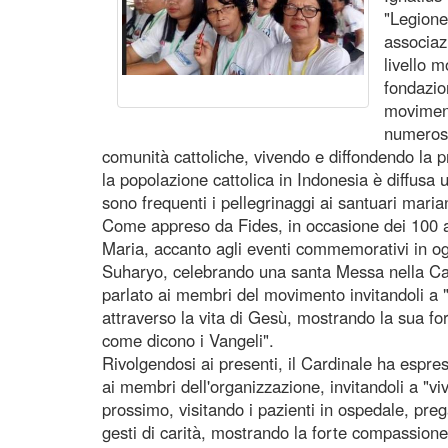
"Legione
associaz
livello m
fondazio
moviment
numerose
comunità cattoliche, vivendo e diffondendo la 
la popolazione cattolica in Indonesia è diffusa
sono frequenti i pellegrinaggi ai santuari maria
Come appreso da Fides, in occasione dei 100 a
Maria, accanto agli eventi commemorativi in ogn
Suharyo, celebrando una santa Messa nella Cat
parlato ai membri del movimento invitandoli a 
attraverso la vita di Gesù, mostrando la sua fo
come dicono i Vangeli".
Rivolgendosi ai presenti, il Cardinale ha espre
ai membri dell'organizzazione, invitandoli a "viv
prossimo, visitando i pazienti in ospedale, pr
gesti di carità, mostrando la forte compassione d