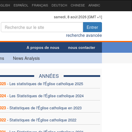
GLISH
ESPAÑOL
FRANÇAIS
DEUTSCH
CHINESE
ARABIC
samedi, 8 août 2026 [GMT +1]
Entrer
recherche avancée
A propos de nous
nous contacter
ns
News Analysis
ANNÉES
025
-
Les statistiques de l'Église catholique 2025
024
-
Les Statistiques de l'Église catholique 2024
023
-
Statistiques de l'Église catholique en 2023
022
-
Statistiques de l'Église catholique 2022
021
-
Les Statistiques de l'Église catholique 2021