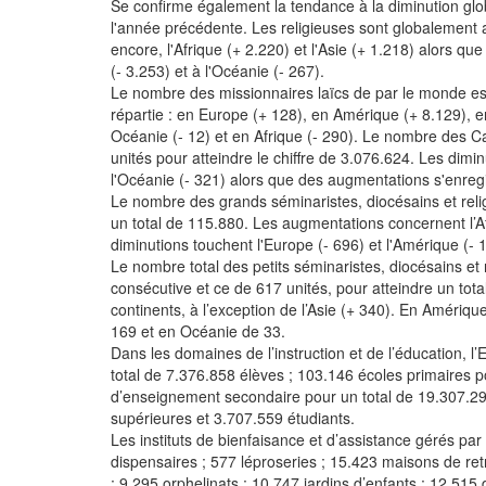
Se confirme également la tendance à la diminution gl
l'année précédente. Les religieuses sont globalement
encore, l'Afrique (+ 2.220) et l'Asie (+ 1.218) alors que
(- 3.253) et à l'Océanie (- 267).
Le nombre des missionnaires laïcs de par le monde est
répartie : en Europe (+ 128), en Amérique (+ 8.129), e
Océanie (- 12) et en Afrique (- 290). Le nombre des 
unités pour atteindre le chiffre de 3.076.624. Les dimi
l'Océanie (- 321) alors que des augmentations s'enregi
Le nombre des grands séminaristes, diocésains et rel
un total de 115.880. Les augmentations concernent l’Afr
diminutions touchent l'Europe (- 696) et l'Amérique (- 
Le nombre total des petits séminaristes, diocésains et 
consécutive et ce de 617 unités, pour atteindre un tota
continents, à l’exception de l’Asie (+ 340). En Améri
169 et en Océanie de 33.
Dans les domaines de l’instruction et de l’éducation, 
total de 7.376.858 élèves ; 103.146 écoles primaires 
d’enseignement secondaire pour un total de 19.307.298
supérieures et 3.707.559 étudiants.
Les instituts de bienfaisance et d’assistance gérés pa
dispensaires ; 577 léproseries ; 15.423 maisons de r
; 9.295 orphelinats ; 10.747 jardins d’enfants ; 12.515