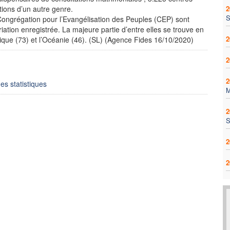
tions d’un autre genre.
2
S
Congrégation pour l’Evangélisation des Peuples (CEP) sont
ation enregistrée. La majeure partie d’entre elles se trouve en
2
rique (73) et l’Océanie (46). (SL) (Agence Fides 16/10/2020)
2
2
s statistiques
2
S
2
2