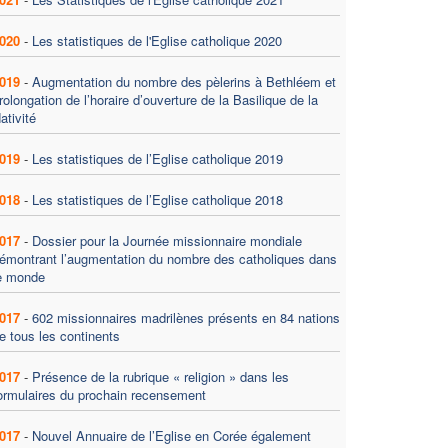
020
-
Les statistiques de l'Eglise catholique 2020
019
-
Augmentation du nombre des pèlerins à Bethléem et
rolongation de l’horaire d’ouverture de la Basilique de la
ativité
019
-
Les statistiques de l’Eglise catholique 2019
018
-
Les statistiques de l’Eglise catholique 2018
017
-
Dossier pour la Journée missionnaire mondiale
émontrant l’augmentation du nombre des catholiques dans
e monde
017
-
602 missionnaires madrilènes présents en 84 nations
e tous les continents
017
-
Présence de la rubrique « religion » dans les
ormulaires du prochain recensement
017
-
Nouvel Annuaire de l’Eglise en Corée également