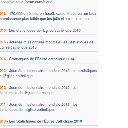
isponible sous forme numérique
016
-
170.000 chrétiens en Israël, caractérisés par un taux
e croissance plus faible que les juifs et les musulmans
016
-
Les statistiques de l'Eglise catholique 2016
015
-
Journée missionnaire mondiale: les Statistiques de
'Eglise catholique 2015
014
-
Statistiques de l’Eglise catholique 2014
013
-
Journée missionnaire mondiale 2013: les statistiques
e l'Eglise catholique
012
-
Journée missionnaire mondiale 2012: les
tatistiques de l'Eglise catholique
011
-
Journée missionnaire mondiale 2011 : les
tatistiques de l’Eglise catholique
010
-
Les Statistiques de l’Église Catholique 2010