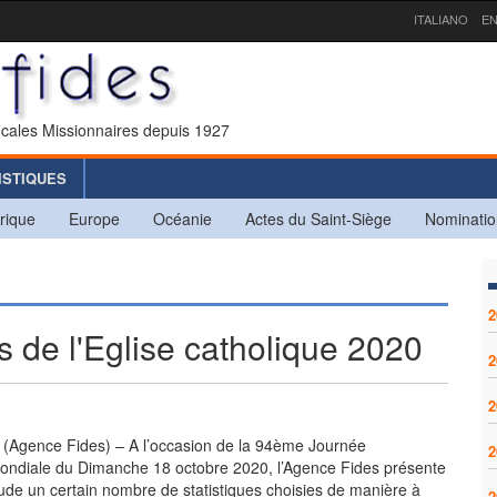
ITALIANO
EN
icales Missionnaires depuis 1927
ISTIQUES
rique
Europe
Océanie
Actes du Saint-Siège
Nominatio
2
s de l'Eglise catholique 2020
2
2
n (Agence Fides) – A l’occasion de la 94ème Journée
2
ondiale du Dimanche 18 octobre 2020, l’Agence Fides présente
de un certain nombre de statistiques choisies de manière à
2