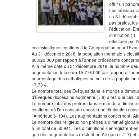
offrir un panor
Les tableaux so
au 31 décembre
pastorales, les
l’éducation. En
diminution (-) 
effectuée par l
ecclésiastiques confiées à la Congrégation pour l’Evan
Au 31 décembre 2018, la population mondiale s’éleva
88.020.000 par rapport à l’année précédente concernan
A la même date du 31 décembre 2018, le nombre des 
augmentation totale de 15.716.000 par rapport à l’ann
pourcentage des catholiques au sein de la population 
17,73%.
Le nombre total des Evêques dans le monde a diminué 
d’Evêques diocésains augmente (+ 6) alors que celui d
Le nombre total des prêtres dans le monde a diminué ce
continent où l’on constate encore une diminution consis
l'Amérique (- 104). Les augmentations concernent l’Afri
Le nombre des religieux non prêtres a diminué globale
à un total de 50.941. Les diminutions s'enregistrent e
que des augmentations existent en Afrique (+ 217) et e