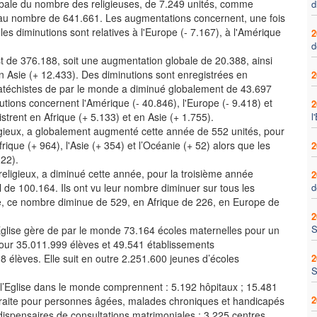
obale du nombre des religieuses, de 7.249 unités, comme
d
 au nombre de 641.661. Les augmentations concernent, une fois
 les diminutions sont relatives à l'Europe (- 7.167), à l'Amérique
2
d
 de 376.188, soit une augmentation globale de 20.388, ainsi
n Asie (+ 12.433). Des diminutions sont enregistrées en
2
Catéchistes de par le monde a diminué globalement de 43.697
nutions concernent l'Amérique (- 40.846), l'Europe (- 9.418) et
2
strent en Afrique (+ 5.133) et en Asie (+ 1.755).
l
igieux, a globalement augmenté cette année de 552 unités, pour
ique (+ 964), l'Asie (+ 354) et l’Océanie (+ 52) alors que les
2
122).
religieux, a diminué cette année, pour la troisième année
2
l de 100.164. Ils ont vu leur nombre diminuer sur tous les
d
que, ce nombre diminue de 529, en Afrique de 226, en Europe de
2
S
l’Eglise gère de par le monde 73.164 écoles maternelles pour un
pour 35.011.999 élèves et 49.541 établissements
 élèves. Elle suit en outre 2.251.600 jeunes d’écoles
2
S
r l’Eglise dans le monde comprennent : 5.192 hôpitaux ; 15.481
2
etraite pour personnes âgées, malades chroniques et handicapés
 dispensaires de consultations matrimoniales ; 3.225 centres