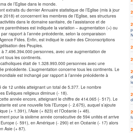
ama de l’Eglise dans le monde.
nt extraits du dernier Annuaire statistique de l’Eglise (mis à jour
2
 2018) et concernent les membres de l’Eglise, ses structures
 activités dans le domaine sanitaire, de l’assistance et de
2
tre parenthèses est indiquée la variation – augmentation (+) ou
p
– par rapport à l’année précédente, selon la comparaison
N
’Agence Fides. Enfin, est indiqué le cadre des Circonscriptions
gélisation des Peuples.
2
it à 7.496.394.000 personnes, avec une augmentation de
t tous les continents.
2
catholiques était de 1.328.993.000 personnes avec une
ée précédente. L’augmentation concerne tous les continents. Le
2
mondiale est inchangé par rapport à l’année précédente à
d
l
de 12 unités atteignant un total de 5.377. Le nombre
es Evêques religieux diminue (- 18).
2
tte année encore, atteignant le chiffre de 414.065 (- 517). Le
d
tante est une nouvelle fois l’Europe (- 2.675), auquel s’ajoute
que (+ 1.391), l'Asie (+ 823) et l’Océanie (+ 48).
2
ment pour la sixième année consécutive de 594 unités et arrive
f
n Europe (- 591), en Amérique (- 290) et en Océanie (- 17) alors
n Asie (+ 87).
2