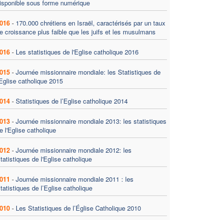
isponible sous forme numérique
016
-
170.000 chrétiens en Israël, caractérisés par un taux
e croissance plus faible que les juifs et les musulmans
016
-
Les statistiques de l'Eglise catholique 2016
015
-
Journée missionnaire mondiale: les Statistiques de
'Eglise catholique 2015
014
-
Statistiques de l’Eglise catholique 2014
013
-
Journée missionnaire mondiale 2013: les statistiques
e l'Eglise catholique
012
-
Journée missionnaire mondiale 2012: les
tatistiques de l'Eglise catholique
011
-
Journée missionnaire mondiale 2011 : les
tatistiques de l’Eglise catholique
010
-
Les Statistiques de l’Église Catholique 2010