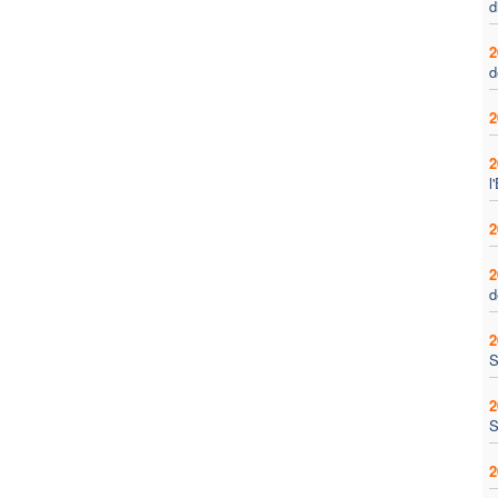
d
2
d
2
2
l
2
2
d
2
S
2
S
2