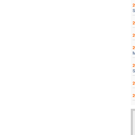
2
S
2
2
2
2
S
2
2