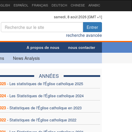
GLISH
ESPAÑOL
FRANÇAIS
DEUTSCH
CHINESE
ARABIC
samedi, 8 août 2026 [GMT +1]
Entrer
recherche avancée
A propos de nous
nous contacter
ns
News Analysis
ANNÉES
025
-
Les statistiques de l'Église catholique 2025
024
-
Les Statistiques de l'Église catholique 2024
023
-
Statistiques de l'Église catholique en 2023
022
-
Statistiques de l'Église catholique 2022
021
-
Les Statistiques de l'Église catholique 2021