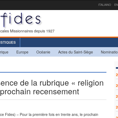
ITALIANO
EN
icales Missionnaires depuis 1927
ISTIQUES
rique
Europe
Océanie
Actes du Saint-Siège
Nominatio
2
ce de la rubrique « religion
2
u prochain recensement
2
2
e Fides) – Pour la première fois en trente ans, le prochain
2