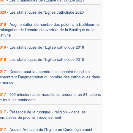
020
-
Les statistiques de l'Eglise catholique 2020
019
-
Augmentation du nombre des pèlerins à Bethléem et
rolongation de l’horaire d’ouverture de la Basilique de la
ativité
019
-
Les statistiques de l’Eglise catholique 2019
018
-
Les statistiques de l’Eglise catholique 2018
017
-
Dossier pour la Journée missionnaire mondiale
émontrant l’augmentation du nombre des catholiques dans
e monde
017
-
602 missionnaires madrilènes présents en 84 nations
e tous les continents
017
-
Présence de la rubrique « religion » dans les
ormulaires du prochain recensement
017
-
Nouvel Annuaire de l’Eglise en Corée également