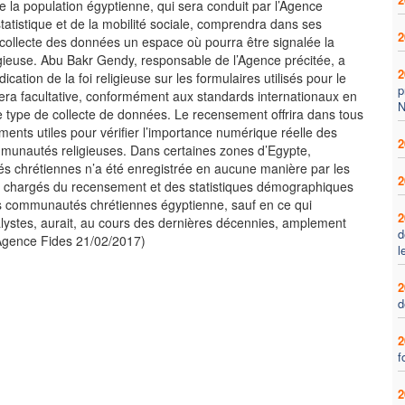
 la population égyptienne, qui sera conduit par l’Agence
statistique et de la mobilité sociale, comprendra dans ses
2
 collecte des données un espace où pourra être signalée la
igieuse. Abu Bakr Gendy, responsable de l’Agence précitée, a
2
dication de la foi religieuse sur les formulaires utilisés pour le
p
ra facultative, conformément aux standards internationaux en
N
e type de collecte de données. Le recensement offrira dans tous
ments utiles pour vérifier l’importance numérique réelle des
2
mmunautés religieuses. Dans certaines zones d’Egypte,
 chrétiennes n’a été enregistrée en aucune manière par les
2
ux chargés du recensement et des statistiques démographiques
es communautés chrétiennes égyptienne, sauf en ce qui
2
lystes, aurait, au cours des dernières décennies, amplement
d
(Agence Fides 21/02/2017)
l
2
d
2
f
2