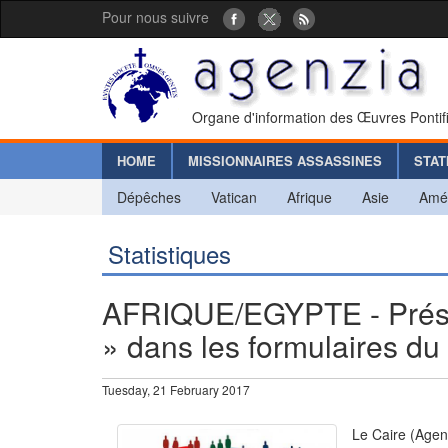
Pour nous suivre
Organe d'information des Œuvres Pontif
HOME
MISSIONNAIRES ASSASSINES
STAT
Dépêches
Vatican
Afrique
Asie
Amé
Statistiques
AFRIQUE/EGYPTE - Présen
» dans les formulaires d
Tuesday, 21 February 2017
Le Caire (Agenc