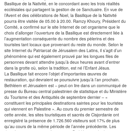
Basilique de la Nativité, en le concordant avec les trois réalités
ecclésiales qui partagent la gestion de ce Sanctuaire. En vue de
l’Avent et des célébrations de Noel, la Basilique de la Nativité
pourra être visitée de 05.00 à 20.00. Ramzy Khoury, Président du
Comité, a confirmé sur le site Internet de cet organisme que le
choix d’allonger l’ouverture de la Basilique est directement liée à
l’augmentation conséquente du nombre des pèlerins et des
touristes tant locaux que provenant du reste du monde. Selon le
site Internet du Patriarcat de Jérusalem des Latins, il s’agit d’un
phénomène qui est également prouvé par les longues files de
personnes devant attendre jusqu’à deux heures avant d’entrer
dans la grotte où, selon la tradition, est né l’Enfant Jésus.
La Basilique fait encore l’objet d’importantes œuvres de
restauration, qui devraient se poursuivre jusqu’à l’an prochain.
Bethléem et Jérusalem est – peut-on lire dans un communiqué de
presse du Bureau central palestinien de statistique et du Ministère
du Tourisme et des Antiquités de septembre dernier – «
constituent les principales destinations saintes pour les touristes
qui viennent en Palestine ». Au cours du premier semestre de
cette année, les sites touristiques et sacrés de Cisjordanie ont
enregistré la présence de 1.726.560 visiteurs soit 17% de plus
qu’au cours de la même période de l’année précédente. Les