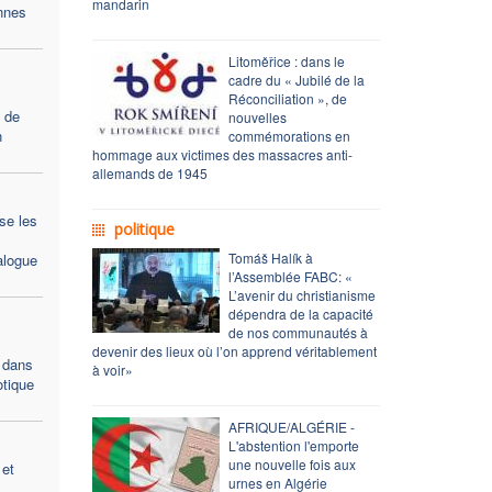
mandarin
nnes
Litoměřice : dans le
cadre du « Jubilé de la
Réconciliation », de
t de
nouvelles
n
commémorations en
hommage aux victimes des massacres anti-
allemands de 1945
se les
politique
Tomáš Halík à
alogue
l’Assemblée FABC: «
L’avenir du christianisme
dépendra de la capacité
de nos communautés à
devenir des lieux où l’on apprend véritablement
é dans
à voir»
otique
AFRIQUE/ALGÉRIE -
L'abstention l'emporte
une nouvelle fois aux
 et
urnes en Algérie