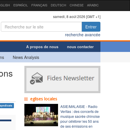
GLISH
ESPAÑOL
FRANÇAIS
DEUTSCH
CHINESE
ARABIC
samedi, 8 août 2026 [GMT +1]
Entrer
recherche avancée
A propos de nous
nous contacter
ns
News Analysis
ions
eglises locales
syndicats
ASIE/MALAISIE - Radio
Veritas : des concerts de
musique sacrée chinoise
pour célébrer les 50 ans
de ses émissions en