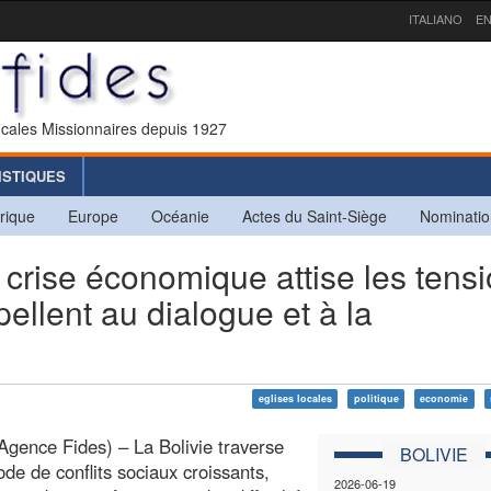
ITALIANO
EN
icales Missionnaires depuis 1927
ISTIQUES
rique
Europe
Océanie
Actes du Saint-Siège
Nominatio
rise économique attise les tens
ellent au dialogue et à la
eglises locales
politique
economie
Agence Fides) – La Bolivie traverse
BOLIVIE
ode de conflits sociaux croissants,
2026-06-19