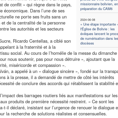
t de conflit » qui règne dans le pays,
missionnaire bolivien, en
préparation du CAM6
ude économique. Dans l’une de ses
cturelle ne porte ses fruits sans un
2024-06-08
t de la centralité de la personne
« Une étape importante 
ntre les autorités et les secteurs
l'Église de Bolivie : les
évêques lancent le proc
de numérisation dans le
Sucre, Ricardo Centellas, a ciblé son
diocèses
pelant à la fraternité et à la
u tissu social. Au cours de l’homélie de la messe du dimanche
r nous soutenir, pas pour nous détruire », ajoutant que la
darité, miséricorde et compassion ».
ván, a appelé à un « dialogue sincère », fondé sur la trans
ns à la presse, il a demandé de mettre de côté les intérêts
écessité de conclure des accords qui rétablissent la stabilité e
’impact des barrages routiers liés aux manifestations sur les
 aux produits de première nécessité restreint. « Ce sont les
a-t-il déclaré, insistant sur l’urgence de renouer le dialogue e
our la recherche de solutions réalistes et consensuelles.