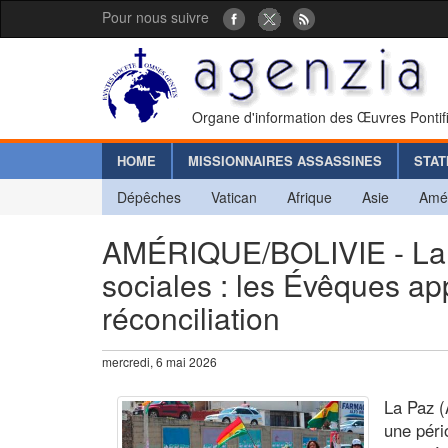
Pour nous suivre
Organe d'information des Œuvres Pontif
HOME
MISSIONNAIRES ASSASSINES
STAT
Dépêches
Vatican
Afrique
Asie
Amé
AMÉRIQUE/BOLIVIE - La c
sociales : les Évêques app
réconciliation
mercredi, 6 mai 2026
La Paz (
une péri