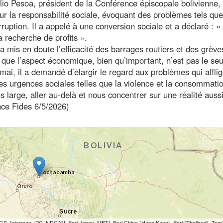
lio Pesoa, président de la Conférence épiscopale bolivienne, 
sur la responsabilité sociale, évoquant des problèmes tels que
rruption. Il a appelé à une conversion sociale et a déclaré : «
la recherche de profits ».
mis en doute l’efficacité des barrages routiers et des grève
que l’aspect économique, bien qu’important, n’est pas le seu
ai, il a demandé d’élargir le regard aux problèmes qui afflig
utres urgences sociales telles que la violence et la consommati
 large, aller au-delà et nous concentrer sur une réalité auss
nce Fides 6/5/2026)
S, Intermap, iPC, NRCAN, Esri Japan, METI, Esri China (Hong Kong), Esri (Thailand), To