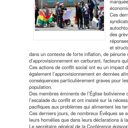
marquée 
économiq
Ces dern
syndicats
autochto
des grèv
réponses
et struc
dans un contexte de forte inflation, de pénuri
d’approvisionnement en carburant, facteurs qui
Ces actions de conflit social ont eu un impact di
également l’approvisionnement en denrées alim
conséquences particulièrement graves pour les
population.
Des membres éminents de l’Église bolivienne o
l’escalade du conflit et ont insisté sur la néces
pacifiques aux problèmes qui alimentent les ten
Ces derniers jours, de nombreux Évêques se s
leurs homélies que dans leurs déclarations à l
Le secrétaire général de la Conférence épiscop