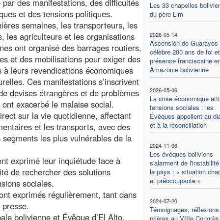
par des manifestations, des difficultés
Les 33 chapelles bolivie
ues et des tensions politiques.
du père Lim
ières semaines, les transporteurs, les
, les agriculteurs et les organisations
2026-05-14
Ascensión de Guarayos
nes ont organisé des barrages routiers,
célèbre 200 ans de foi e
es et des mobilisations pour exiger des
présence franciscaine e
 à leurs revendications économiques
Amazonie bolivienne
turelles. Ces manifestations s’inscrivent
2026-05-06
e de devises étrangères et de problèmes
La crise économique atti
 ont exacerbé le malaise social.
tensions sociales : les
rect sur la vie quotidienne, affectant
Évêques appellent au di
et à la réconciliation
entaires et les transports, avec des
 segments les plus vulnérables de la
2024-11-06
Les évêques boliviens
nt exprimé leur inquiétude face à
s'alarment de l'instabilit
sité de rechercher des solutions
le pays : « situation cha
et préoccupante »
sions sociales.
ont exprimés régulièrement, tant dans
2024-07-20
a presse.
Témoignages, réflexions
ale bolivienne et Évêque d’El Alto,
prières au VIIIe Congrès