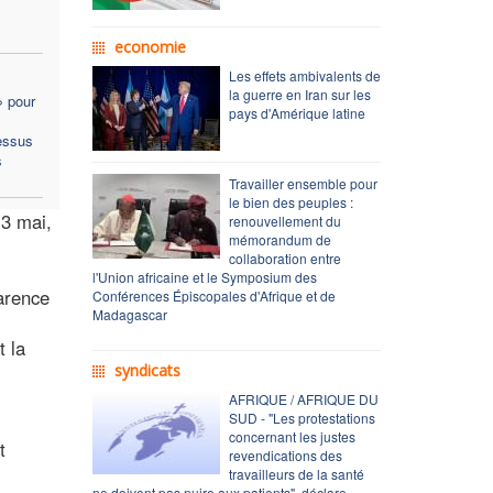
economie
Les effets ambivalents de
la guerre en Iran sur les
» pour
pays d'Amérique latine
essus
s
Travailler ensemble pour
le bien des peuples :
 3 mai,
renouvellement du
mémorandum de
collaboration entre
l'Union africaine et le Symposium des
parence
Conférences Épiscopales d'Afrique et de
Madagascar
t la
syndicats
AFRIQUE / AFRIQUE DU
SUD - "Les protestations
concernant les justes
t
revendications des
travailleurs de la santé
ne doivent pas nuire aux patients", déclare