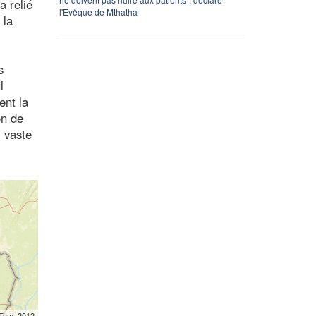
a relié
l'Evêque de Mthatha
 la
s
l
ent la
on de
i vaste
mTom, 2012