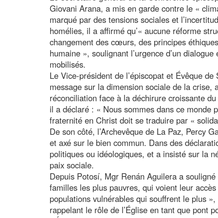
Giovani Arana, a mis en garde contre le « clima
marqué par des tensions sociales et l’incertit
homélies, il a affirmé qu’« aucune réforme stru
changement des cœurs, des principes éthiques e
humaine », soulignant l’urgence d’un dialogue e
mobilisés.
Le Vice-président de l’épiscopat et Évêque de 
message sur la dimension sociale de la crise, ap
réconciliation face à la déchirure croissante d
il a déclaré : « Nous sommes dans ce monde pou
fraternité en Christ doit se traduire par « soli
De son côté, l’Archevêque de La Paz, Percy Gal
et axé sur le bien commun. Dans des déclaratio
politiques ou idéologiques, et a insisté sur la n
paix sociale.
Depuis Potosí, Mgr Renán Aguilera a souligné l
familles les plus pauvres, qui voient leur accès
populations vulnérables qui souffrent le plus », 
rappelant le rôle de l’Église en tant que pont p