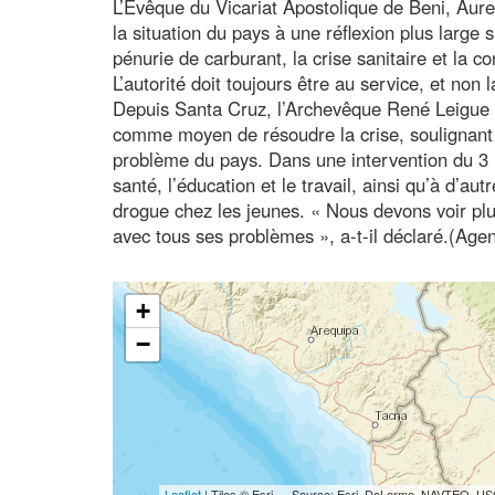
L’Évêque du Vicariat Apostolique de Beni, Aure
la situation du pays à une réflexion plus large 
pénurie de carburant, la crise sanitaire et la co
L’autorité doit toujours être au service, et non 
Depuis Santa Cruz, l’Archevêque René Leigue a 
comme moyen de résoudre la crise, soulignant 
problème du pays. Dans une intervention du 3 m
santé, l’éducation et le travail, ainsi qu’à d’a
drogue chez les jeunes. « Nous devons voir plus
avec tous ses problèmes », a-t-il déclaré.(Age
+
−
Leaflet
| Tiles © Esri — Source: Esri, DeLorme, NAVTEQ, USG