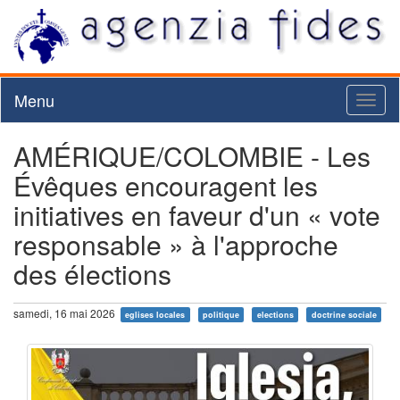
Menu
Toggl
naviga
AMÉRIQUE/COLOMBIE - Les
Évêques encouragent les
initiatives en faveur d'un « vote
responsable » à l'approche
des élections
samedi, 16 mai 2026
eglises locales
politique
elections
doctrine sociale