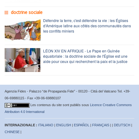
doctrine sociale
Défendre la terre, c'est défendre la vie : les Églises
d'Amérique latine aux côtés des communautés dans
les conflits miniers
LÉON XIV EN AFRIQUE - Le Pape en Guinée
équatoriale : la doctrine sociale de l'Église est une
aide pour ceux qui recherchent la paix et la justice
Agenzia Fides - Palazzo “de Propaganda Fide” - 00120 - Città del Vaticano Tel. +39-
06-69880115 - Fax +39-06-69880107
Les contenus du site sont publiés sous
Licence Creative Commons
Attribution 4.0 International
INTERNAZIONALE :
ITALIANO
|
ENGLISH
|
ESPAÑOL
|
FRANÇAIS
| |
DEUTSCH
|
CHINESE
|