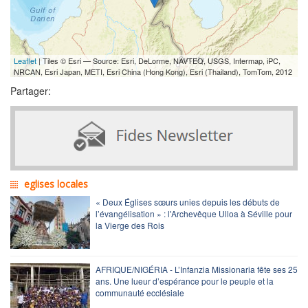
Leaflet
| Tiles © Esri — Source: Esri, DeLorme, NAVTEQ, USGS, Intermap, iPC,
NRCAN, Esri Japan, METI, Esri China (Hong Kong), Esri (Thailand), TomTom, 2012
Partager:
eglises locales
« Deux Églises sœurs unies depuis les débuts de
l’évangélisation » : l'Archevêque Ulloa à Séville pour
la Vierge des Rois
AFRIQUE/NIGÉRIA - L’Infanzia Missionaria fête ses 25
ans. Une lueur d’espérance pour le peuple et la
communauté ecclésiale