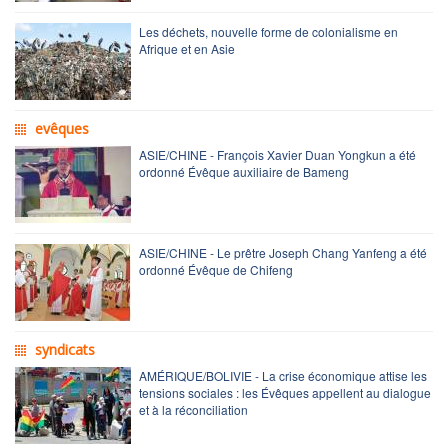
Les déchets, nouvelle forme de colonialisme en
Afrique et en Asie
evêques
ASIE/CHINE - François Xavier Duan Yongkun a été
ordonné Évêque auxiliaire de Bameng
ASIE/CHINE - Le prêtre Joseph Chang Yanfeng a été
ordonné Évêque de Chifeng
syndicats
AMÉRIQUE/BOLIVIE - La crise économique attise les
tensions sociales : les Évêques appellent au dialogue
et à la réconciliation