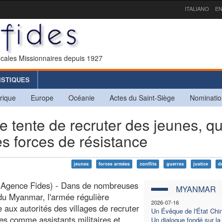
ITALIANO
EN
icales Missionnaires depuis 1927
ISTIQUES
rique
Europe
Océanie
Actes du Saint-Siège
Nominatio
ente de recruter des jeunes, qu
es forces de résistance
jeunes
forces armées
conflits
guerres
justice
d
(Agence Fides) - Dans de nombreuses
MYANMAR
du Myanmar, l'armée régulière
2026-07-16
aux autorités des villages de recruter
Un Évêque de l'État Chin
es comme assistants militaires et
Un dialogue fondé sur la