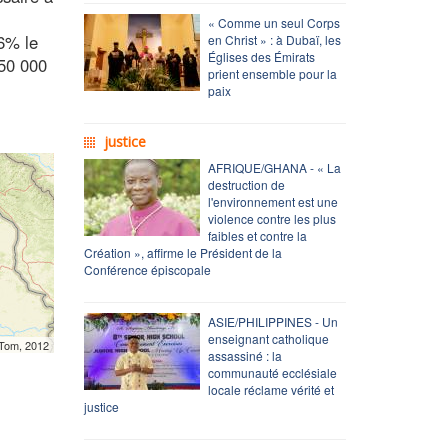
« Comme un seul Corps
6% le
en Christ » : à Dubaï, les
Églises des Émirats
550 000
prient ensemble pour la
paix
justice
AFRIQUE/GHANA - « La
destruction de
l'environnement est une
violence contre les plus
faibles et contre la
Création », affirme le Président de la
Conférence épiscopale
ASIE/PHILIPPINES - Un
enseignant catholique
mTom, 2012
assassiné : la
communauté ecclésiale
locale réclame vérité et
justice