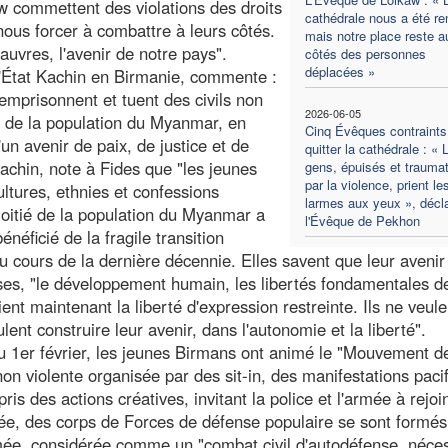
w commettent des violations des droits
cathédrale nous a été re
nous forcer à combattre à leurs côtés.
mais notre place reste a
auvres, l'avenir de notre pays".
côtés des personnes
déplacées »
l'État Kachin en Birmanie, commente :
emprisonnent et tuent des civils non
2026-06-05
l de la population du Myanmar, en
Cinq Évêques contraints
'un avenir de paix, de justice et de
quitter la cathédrale : « 
chin, note à Fides que "les jeunes
gens, épuisés et trauma
par la violence, prient le
ultures, ethnies et confessions
larmes aux yeux », décl
moitié de la population du Myanmar a
l'Évêque de Pekhon
éficié de la fragile transition
u cours de la dernière décennie. Elles savent que leur avenir
ses, "le développement humain, les libertés fondamentales de
voient maintenant la liberté d'expression restreinte. Ils ne veul
ulent construire leur avenir, dans l'autonomie et la liberté".
u 1er février, les jeunes Birmans ont animé le "Mouvement d
non violente organisée par des sit-in, des manifestations paci
is des actions créatives, invitant la police et l'armée à rejoi
mée, des corps de Forces de défense populaire se sont formé
mée, considérée comme un "combat civil d'autodéfense, néces