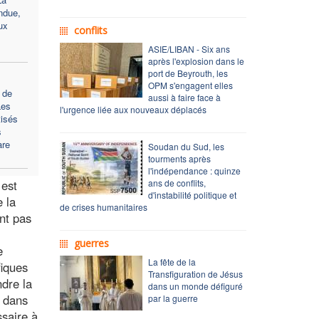
ndue,
ux
conflits
ASIE/LIBAN - Six ans
après l'explosion dans le
port de Beyrouth, les
OPM s'engagent elles
 de
aussi à faire face à
Les
l'urgence liée aux nouveaux déplacés
tisés
s
are
Soudan du Sud, les
tourments après
l'indépendance : quinze
 est
ans de conflits,
d'instabilité politique et
 la
de crises humanitaires
ent pas
guerres
e
La fête de la
fiques
Transfiguration de Jésus
ndre la
dans un monde défiguré
s dans
par la guerre
saire à