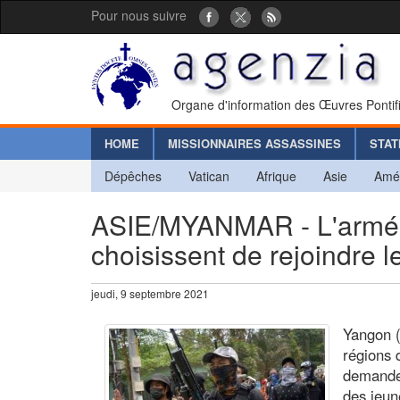
Pour nous suivre
Organe d'information des Œuvres Pontif
HOME
MISSIONNAIRES ASSASSINES
STAT
Dépêches
Vatican
Afrique
Asie
Amé
ASIE/MYANMAR - L'armée t
choisissent de rejoindre l
jeudi, 9 septembre 2021
Yangon 
régions 
demande 
des jeun