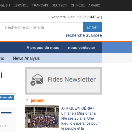
GLISH
ESPAÑOL
FRANÇAIS
DEUTSCH
CHINESE
ARABIC
vendredi, 7 août 2026 [GMT +1]
Entrer
recherche avancée
A propos de nous
nous contacter
ns
News Analysis
i
émocratie
jeunes
AFRIQUE/NIGÉRIA -
L’Infanzia Missionaria
fête ses 25 ans. Une
lueur d’espérance pour
 : «
le peuple et la