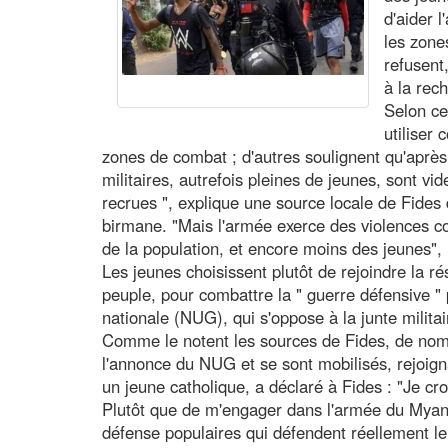
d'aider 
les zone
refusent
à la rec
Selon cer
utiliser
zones de combat ; d'autres soulignent qu'après
militaires, autrefois pleines de jeunes, sont vi
recrues ", explique une source locale de Fide
birmane. "Mais l'armée exerce des violences con
de la population, et encore moins des jeunes", n
Les jeunes choisissent plutôt de rejoindre la r
peuple, pour combattre la " guerre défensive "
nationale (NUG), qui s'oppose à la junte militai
Comme le notent les sources de Fides, de nom
l'annonce du NUG et se sont mobilisés, rejoign
un jeune catholique, a déclaré à Fides : "Je cro
Plutôt que de m'engager dans l'armée du Myanm
défense populaires qui défendent réellement l