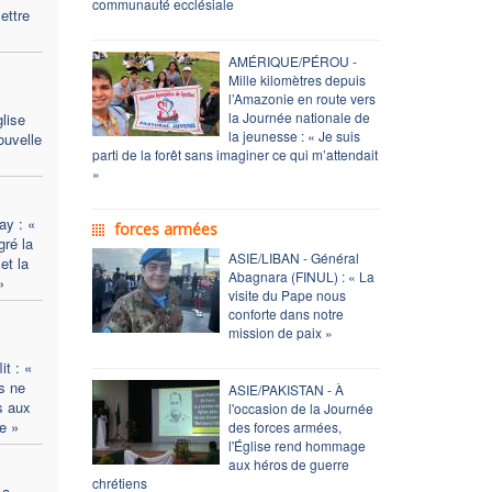
communauté ecclésiale
mettre
AMÉRIQUE/PÉROU -
Mille kilomètres depuis
l’Amazonie en route vers
la Journée nationale de
lise
la jeunesse : « Je suis
ouvelle
parti de la forêt sans imaginer ce qui m’attendait
»
ay : «
forces armées
ré la
ASIE/LIBAN - Général
et la
Abagnara (FINUL) : « La
»
visite du Pape nous
conforte dans notre
mission de paix »
t : «
s ne
ASIE/PAKISTAN - À
s aux
l'occasion de la Journée
e »
des forces armées,
l'Église rend hommage
aux héros de guerre
chrétiens
La