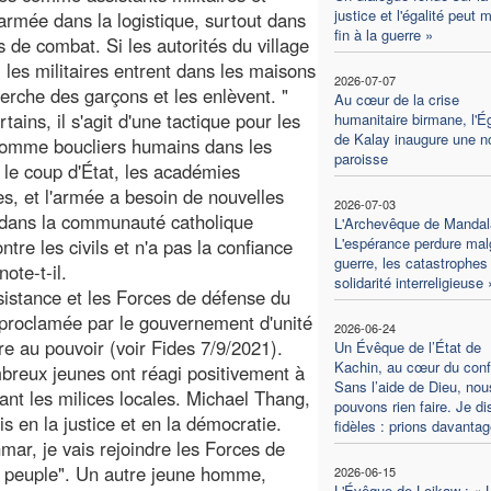
justice et l'égalité peut 
l'armée dans la logistique, surtout dans
fin à la guerre »
s de combat. Si les autorités du village
, les militaires entrent dans les maisons
2026-07-07
herche des garçons et les enlèvent. "
Au cœur de la crise
tains, il s'agit d'une tactique pour les
humanitaire birmane, l'Ég
de Kalay inaugure une n
 comme boucliers humains dans les
paroisse
 le coup d'État, les académies
des, et l'armée a besoin de nouvelles
2026-07-03
s dans la communauté catholique
L'Archevêque de Mandal
L'espérance perdure malg
tre les civils et n'a pas la confiance
guerre, les catastrophes 
ote-t-il.
solidarité interreligieuse 
ésistance et les Forces de défense du
 proclamée par le gouvernement d'unité
2026-06-24
re au pouvoir (voir Fides 7/9/2021).
Un Évêque de l’État de
Kachin, au cœur du confli
breux jeunes ont réagi positivement à
Sans l’aide de Dieu, nou
ant les milices locales. Michael Thang,
pouvons rien faire. Je di
is en la justice et en la démocratie.
fidèles : prions davantag
ar, je vais rejoindre les Forces de
e peuple". Un autre jeune homme,
2026-06-15
L'Évêque de Loikaw : « 