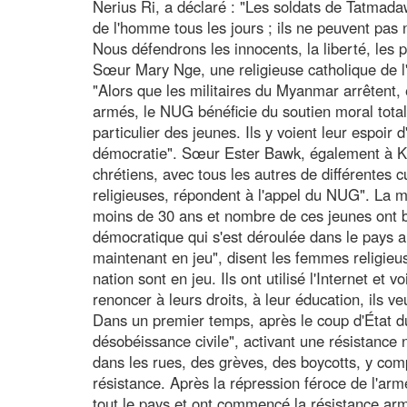
Nerius Ri, a déclaré : "Les soldats de Tatmada
de l'homme tous les jours ; ils ne peuvent pas 
Nous défendrons les innocents, la liberté, les p
Sœur Mary Nge, une religieuse catholique de 
"Alors que les militaires du Myanmar arrêtent, 
armés, le NUG bénéficie du soutien moral tota
particulier des jeunes. Ils y voient leur espoir d
démocratie". Sœur Ester Bawk, également à Ka
chrétiens, avec tous les autres de différentes c
religieuses, répondent à l'appel du NUG". La 
moins de 30 ans et nombre de ces jeunes ont bén
démocratique qui s'est déroulée dans le pays a
maintenant en jeu", disent les femmes religieu
nation sont en jeu. Ils ont utilisé l'Internet et 
renoncer à leurs droits, à leur éducation, ils ve
Dans un premier temps, après le coup d'État d
désobéissance civile", activant une résistance 
dans les rues, des grèves, des boycotts, y compr
résistance. Après la répression féroce de l'ar
tout le pays et ont commencé la résistance ar