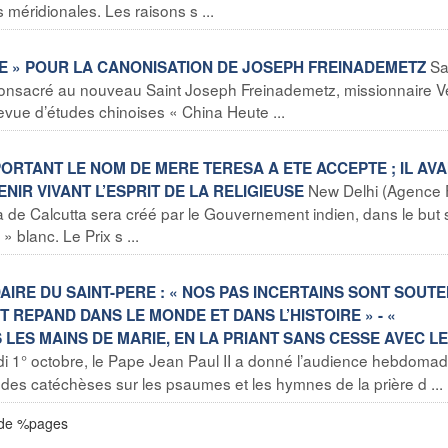
 méridionales. Les raisons s ...
Sa
UTE » POUR LA CANONISATION DE JOSEPH FREINADEMETZ
onsacré au nouveau Saint Joseph Freinademetz, missionnaire Ve
 revue d’études chinoises « China Heute ...
 PORTANT LE NOM DE MERE TERESA A ETE ACCEPTE ; IL AVA
New Delhi (Agence 
R VIVANT L’ESPRIT DE LA RELIGIEUSE
a de Calcutta sera créé par le Gouvernement indien, dans le but 
» blanc. Le Prix s ...
IRE DU SAINT-PERE : « NOS PAS INCERTAINS SONT SOUT
T REPAND DANS LE MONDE ET DANS L’HISTOIRE » - «
ES MAINS DE MARIE, EN LA PRIANT SANS CESSE AVEC LE
 1° octobre, le Pape Jean Paul II a donné l’audience hebdomad
le des catéchèses sur les psaumes et les hymnes de la prière d ...
 de %pages