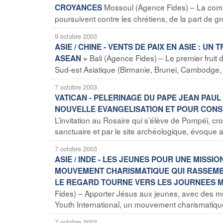
Mossoul (Agence Fides) – La commu
CROYANCES
poursuivent contre les chrétiens, de la part de g
9 octobre 2003
ASIE / CHINE - VENTS DE PAIX EN ASIE : UN
Bali (Agence Fides) – Le premier fruit
ASEAN »
Sud-est Asiatique (Birmanie, Brunei, Cambodge, L
7 octobre 2003
VATICAN - PELERINAGE DU PAPE JEAN PAUL
NOUVELLE EVANGELISATION ET POUR CONST
L’invitation au Rosaire qui s’élève de Pompéi, c
sanctuaire et par le site archéologique, évoque au
7 octobre 2003
ASIE / INDE - LES JEUNES POUR UNE MISSI
MOUVEMENT CHARISMATIQUE QUI RASSEMBLE
LE REGARD TOURNE VERS LES JOURNEES M
Fides) – Apporter Jésus aux jeunes, avec des mo
Youth International, un mouvement charismatique 
7 octobre 2003