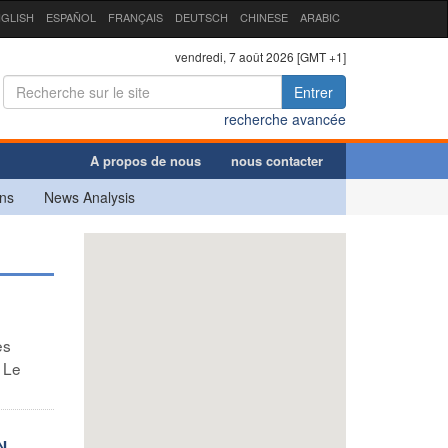
GLISH
ESPAÑOL
FRANÇAIS
DEUTSCH
CHINESE
ARABIC
vendredi, 7 août 2026 [GMT +1]
Entrer
recherche avancée
A propos de nous
nous contacter
ns
News Analysis
es
 Le
N