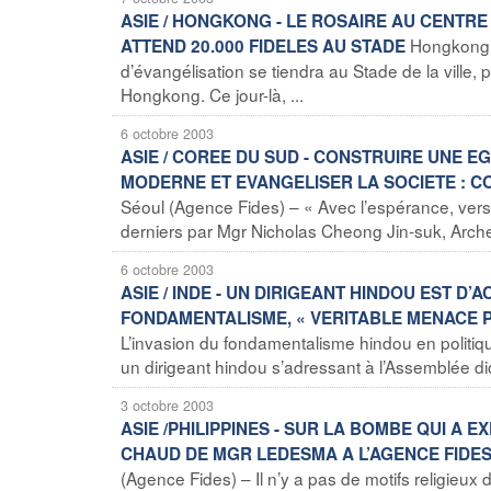
ASIE / HONGKONG - LE ROSAIRE AU CENTR
Hongkong (
ATTEND 20.000 FIDELES AU STADE
d’évangélisation se tiendra au Stade de la ville,
Hongkong. Ce jour-là, ...
6 octobre 2003
ASIE / COREE DU SUD - CONSTRUIRE UNE 
MODERNE ET EVANGELISER LA SOCIETE : 
Séoul (Agence Fides) – « Avec l’espérance, vers 
derniers par Mgr Nicholas Cheong Jin-suk, Arch
6 octobre 2003
ASIE / INDE - UN DIRIGEANT HINDOU EST 
FONDAMENTALISME, « VERITABLE MENACE POU
L’invasion du fondamentalisme hindou en politiqu
un dirigeant hindou s’adressant à l’Assemblée dio
3 octobre 2003
ASIE /PHILIPPINES - SUR LA BOMBE QUI A
CHAUD DE MGR LEDESMA A L’AGENCE FIDES 
(Agence Fides) – Il n’y a pas de motifs religieux