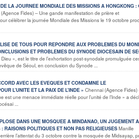
E DE LA JOURNEE MONDIALE DES MISSIONS A HONGKONG :
Agence Fides) – Une gande manifestation de prière et
 pour célébrer la journée Mondiale des Missions le 19 octobre pro
EGLISE DE TOUS POUR REPONDRE AUX PROBLEMES DU MON
CONCLUSIONS ET PROBLEMES DU SYNODE DIOCESAIN DE S
Dieu », est le titre de l’exhortation post-synodale promulguée ce
evêque de Séoul, en conclusion du Synode ...
D’ACCORD AVEC LES EVEQUES ET CONDAMNE LE
Chennai (Agence Fides) 
R L’UNITE ET LA PAIX DE L’INDE »
e est une menace immédiate réelle pour l’unité de l’Inde » a déc
césai ...
 EXPLOSE DANS UNE MOSQUEE A MINDANAO, UN JUGEMENT A
Manille
: RAISONS POLITIQUES ET NON PAS RELIGIEUSES
 derrière l’attentat du 3 octobre contre la mosquée de Midsayap, p