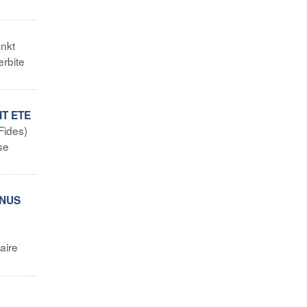
nkt
rbite
IT ETE
Fides)
se
ENUS
aire