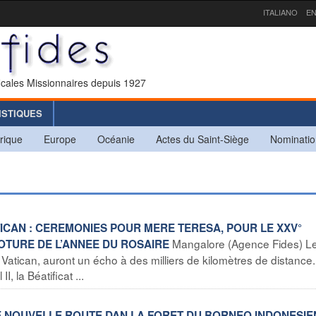
ITALIANO
EN
icales Missionnaires depuis 1927
ISTIQUES
rique
Europe
Océanie
Actes du Saint-Siège
Nominatio
TICAN : CEREMONIES POUR MERE TERESA, POUR LE XXV°
Mangalore (Agence Fides) L
OTURE DE L’ANNEE DU ROSAIRE
atican, auront un écho à des milliers de kilomètres de distance.
, la Béatificat ...
UNE NOUVELLE ROUTE DAN LA FORET DU BORNEO INDONESIE