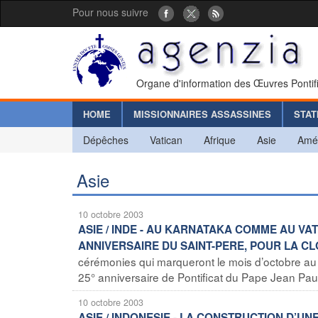
Pour nous suivre
Organe d'information des Œuvres Pontif
HOME
MISSIONNAIRES ASSASSINES
STAT
Dépêches
Vatican
Afrique
Asie
Amé
Asie
10 octobre 2003
ASIE / INDE - AU KARNATAKA COMME AU VA
ANNIVERSAIRE DU SAINT-PERE, POUR LA CL
cérémonies qui marqueront le mois d’octobre au V
25° anniversaire de Pontificat du Pape Jean Paul II
10 octobre 2003
ASIE / INDONESIE - LA CONSTRUCTION D’