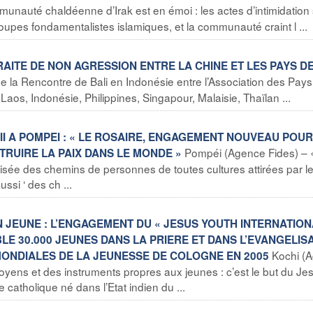
nauté chaldéenne d’Irak est en émoi : les actes d’intimidation
roupes fondamentalistes islamiques, et la communauté craint l ...
 TRAITE DE NON AGRESSION ENTRE LA CHINE ET LES PAYS DE 
 de la Rencontre de Bali en Indonésie entre l’Association des Pay
aos, Indonésie, Philippines, Singapour, Malaisie, Thaïlan ...
 II A POMPEI : « LE ROSAIRE, ENGAGEMENT NOUVEAU POUR
Pompéi (Agence Fides) – 
RUIRE LA PAIX DANS LE MONDE »
roisée des chemins de personnes de toutes cultures attirées par l
ssi ‘ des ch ...
ON JEUNE : L’ENGAGEMENT DU « JESUS YOUTH INTERNATION
 30.000 JEUNES DANS LA PRIERE ET DANS L’EVANGELISA
Kochi (
ONDIALES DE LA JEUNESSE DE COLOGNE EN 2005
yens et des instruments propres aux jeunes : c’est le but du Je
catholique né dans l’Etat indien du ...