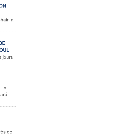
 ON
chain à
DE
EOUL
s jours
– «
laré
rès de