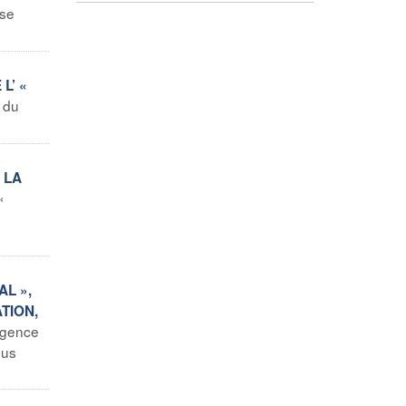
 se
L’ «
s du
 LA
«
e
AL »,
TION,
Agence
sus