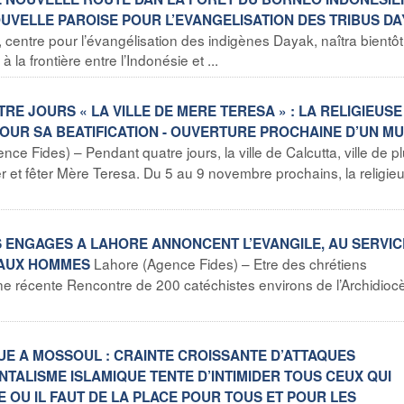
UVELLE PAROISE POUR L’EVANGELISATION DES TRIBUS D
 centre pour l’évangélisation des indigènes Dayak, naîtra bientô
la frontière entre l’Indonésie et ...
TRE JOURS « LA VILLE DE MERE TERESA » : LA RELIGIEUSE
OUR SA BEATIFICATION - OUVERTURE PROCHAINE D’UN M
nce Fides) – Pendant quatre jours, la ville de Calcutta, ville de p
er et fêter Mère Teresa. Du 5 au 9 novembre prochains, la religie
TES ENGAGES A LAHORE ANNONCENT L’EVANGILE, AU SERVIC
Lahore (Agence Fides) – Etre des chrétiens
U AUX HOMMES
une récente Rencontre de 200 catéchistes environs de l’Archidioc
 TUE A MOSSOUL : CRAINTE CROISSANTE D’ATTAQUES
TALISME ISLAMIQUE TENTE D’INTIMIDER TOUS CEUX QUI
 OU IL FAUT DE LA PLACE POUR TOUS ET POUR LES