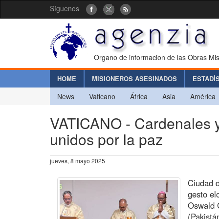
Síguenos
Organo de informacion de las Obras Mis
HOME
MISIONEROS ASESINADOS
ESTADÍ
News
Vaticano
África
Asia
América
VATICANO - Cardenales y 
unidos por la paz
jueves, 8 mayo 2025
Ciudad d
gesto el
Oswald G
(Pakistá