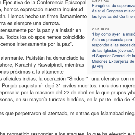
n Ejecutiva de la Conferencia Episcopal
Peregrinos de esperanza
o, hemos expresado nuestra inquietud
Asia: el Congreso misio
istán. Hemos hecho un firme llamamiento
las Iglesias del Continen
erra es siempre una derrota.
ensamente por la paz y a insistir en
2025-10-23
“Hoy como ayer, la misi
cia. Todos los obispos hemos coincidido
Asia es presencia para
ecemos intensamente por la paz”.
responder a las necesid
de las Iglesias jóvenes”,
el Superior General de l
s alarmante. Pakistán ha denunciado la
Misiones Extranjeras de
ahore, Karachi y Rawalpindi, mientras
(MEP)
onas próximas a la altamente
 oficiales indias, la operación “Sindoor” -una ofensiva con mi
 Punjab paquistaní- dejó 31 civiles muertos, incluidos mujere
epresalia por la masacre del 22 de abril en la que grupos yih
onas, en su mayoría turistas hindúes, en la parte india de 
tes que perpetraron el atentado, mientras que Islamabad nieg
 ha prometido responder a los ataques, lo que ha elevado el 