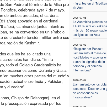
migrantes en el “Mediter
 de San Pedro al término de la Misa pro
de Asia”
 Pontifice, celebrada ayer 7 de mayo.
n de ambos prelados, el cardenal
2026-07-08
(81 años) apoyado en el cardenal
La Asamblea plenaria de
79 años), caminando juntos mientras
FABC reunirá en Yakarta
más de 120 responsable
ban, se ha convertido en un símbolo
las Iglesias de Asia
de creciente tensión militar entre sus
tada región de Kashmir.
2026-03-05
“Religions for Peace”:
llamamiento al “cese de 
des que les ha solicitado una
hostilidades y a poner en
s cardenales han dicho: “En la
centro la dignidad de la
yo, todo el Colegio Cardenalicio ha
persona y el derecho
tando escenarios como Ucrania y Gaza.
internacional”
n 'en muchas otras partes del mundo' y
2026-03-04
uación actual entre India y Pakistán,
Llamamiento de los obis
ta y duradera”.
asiáticos: “Detener una 
de consecuencias
nhas, Obispo de Daltonganj, en el
incalculables”
 la preocupación expresada por los
2025-11-22