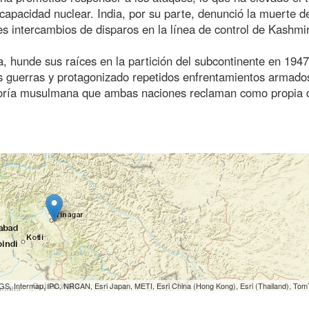
capacidad nuclear. India, por su parte, denunció la muerte d
es intercambios de disparos en la línea de control de Kashmir
ta, hunde sus raíces en la partición del subcontinente en 1947
s guerras y protagonizado repetidos enfrentamientos armado
yoría musulmana que ambas naciones reclaman como propia 
S, Intermap, iPC, NRCAN, Esri Japan, METI, Esri China (Hong Kong), Esri (Thailand), To