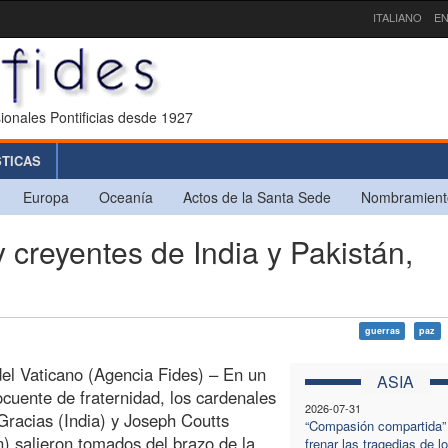
ITALIANO
EN
ionales Pontificias desde 1927
STICAS
Europa
Oceanía
Actos de la Santa Sede
Nombramient
creyentes de India y Pakistán,
guerras
paz
el Vaticano (Agencia Fides) – En un
ASIA
ocuente de fraternidad, los cardenales
2026-07-31
racias (India) y Joseph Coutts
“Compasión compartida”
n) salieron tomados del brazo de la
frenar las tragedias de l