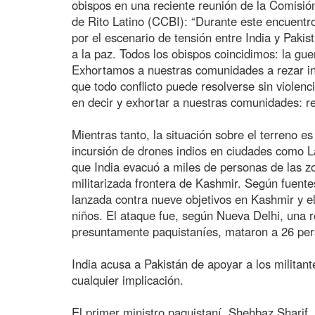
obispos en una reciente reunión de la Comisió
de Rito Latino (CCBI): “Durante este encuentr
por el escenario de tensión entre India y Pak
a la paz. Todos los obispos coincidimos: la gu
Exhortamos a nuestras comunidades a rezar int
que todo conflicto puede resolverse sin violen
en decir y exhortar a nuestras comunidades: r
Mientras tanto, la situación sobre el terreno e
incursión de drones indios en ciudades como L
que India evacuó a miles de personas de las z
militarizada frontera de Kashmir. Según fuentes
lanzada contra nueve objetivos en Kashmir y el
niños. El ataque fue, según Nueva Delhi, una r
presuntamente paquistaníes, mataron a 26 pers
India acusa a Pakistán de apoyar a los militan
cualquier implicación.
El primer ministro paquistaní, Shehbaz Sharif,