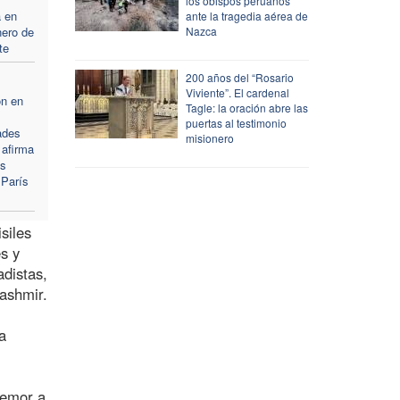
los obispos peruanos
 en
ante la tragedia aérea de
nero de
Nazca
te
200 años del “Rosario
Viviente”. El cardenal
ón en
Tagle: la oración abre las
puertas al testimonio
ades
misionero
 afirma
as
 París
siles
s y
adistas,
Kashmir.
a
temor a