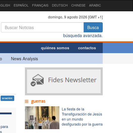
GLISH
ESPAÑOL
FRANÇAIS
DEUTSCH
CHINESE
ARABIC
domingo, 9 agosto 2026 [GMT +1]
Busca
búsqueda avanzada.
quiénes somos
contactos
o
News Analysis
oración
guerras
La fiesta de la
Transfiguración de Jesús
en un mundo
desfigurado por la guerra
 para
os