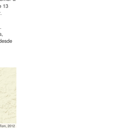
e 13
.
.
s,
desde
mTom, 2012