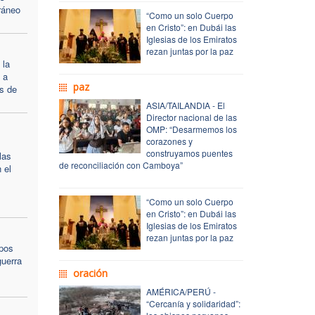
ráneo
“Como un solo Cuerpo
en Cristo”: en Dubái las
Iglesias de los Emiratos
rezan juntas por la paz
 la
 a
paz
s de
ASIA/TAILANDIA - El
Director nacional de las
OMP: “Desarmemos los
corazones y
construyamos puentes
las
de reconciliación con Camboya”
 el
“Como un solo Cuerpo
en Cristo”: en Dubái las
Iglesias de los Emiratos
rezan juntas por la paz
pos
guerra
oración
AMÉRICA/PERÚ -
“Cercanía y solidaridad”: