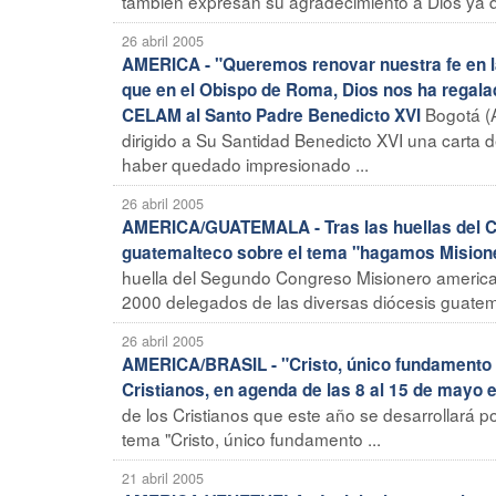
también expresan su agradecimiento a Dios ya qu
26 abril 2005
AMERICA - "Queremos renovar nuestra fe en la I
que en el Obispo de Roma, Dios nos ha regalado
Bogotá (
CELAM al Santo Padre Benedicto XVI
dirigido a Su Santidad Benedicto XVI una carta de
haber quedado impresionado ...
26 abril 2005
AMERICA/GUATEMALA - Tras las huellas del C
guatemalteco sobre el tema "hagamos Misione
huella del Segundo Congreso Misionero americ
2000 delegados de las diversas diócesis guatem
26 abril 2005
AMERICA/BRASIL - "Cristo, único fundamento de
Cristianos, en agenda de las 8 al 15 de mayo e
de los Cristianos que este año se desarrollará po
tema "Cristo, único fundamento ...
21 abril 2005