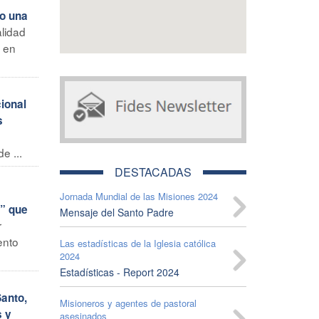
do una
alidad
a en
ional
s
e ...
DESTACADAS
Jornada Mundial de las Misiones 2024
s” que
Mensaje del Santo Padre
r
ento
Las estadísticas de la Iglesia católica
2024
Estadísticas - Report 2024
anto,
Misioneros y agentes de pastoral
s y
asesinados