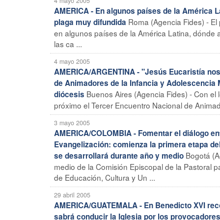
4 mayo 2005
AMERICA - En algunos países de la América La
Roma (Agencia Fides) - El 
plaga muy difundida
en algunos países de la América Latina, dónde 
las ca ...
4 mayo 2005
AMERICA/ARGENTINA - "Jesús Eucaristía nos h
de Animadores de la Infancia y Adolescencia 
Buenos Aires (Agencia Fides) - Con el
diócesis
próximo el Tercer Encuentro Nacional de Animado
3 mayo 2005
AMERICA/COLOMBIA - Fomentar el diálogo entre 
Evangelización: comienza la primera etapa de
Bogotá (A
se desarrollará durante año y medio
medio de la Comisión Episcopal de la Pastoral p
de Educación, Cultura y Un ...
29 abril 2005
AMERICA/GUATEMALA - En Benedicto XVI recono
sabrá conducir la Iglesia por los provocadore