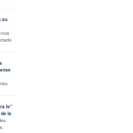
a su
encia
actado
s
iense
ntes
ra fe"
 de la
les
a,