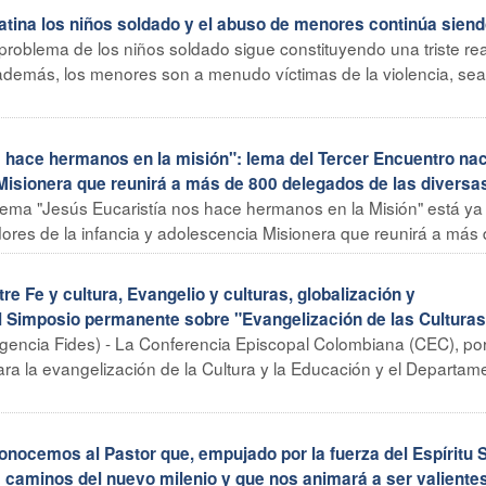
tina los niños soldado y el abuso de menores continúa sien
problema de los niños soldado sigue constituyendo una triste re
además, los menores son a menudo víctimas de la violencia, se
ace hermanos en la misión": lema del Tercer Encuentro nac
Misionera que reunirá a más de 800 delegados de las diversa
 lema "Jesús Eucaristía nos hace hermanos en la Misión" está ya
res de la infancia y adolescencia Misionera que reunirá a más d
Fe y cultura, Evangelio y culturas, globalización y
l Simposio permanente sobre "Evangelización de las Cultura
gencia Fides) - La Conferencia Episcopal Colombiana (CEC), po
ara la evangelización de la Cultura y la Educación y el Departam
cemos al Pastor que, empujado por la fuerza del Espíritu S
s caminos del nuevo milenio y que nos animará a ser valiente