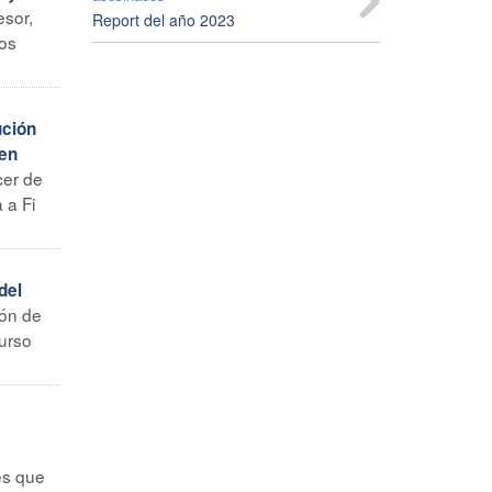
esor,
Report del año 2023
nos
ución
 en
cer de
 a Fi
del
ión de
Curso
s
es que