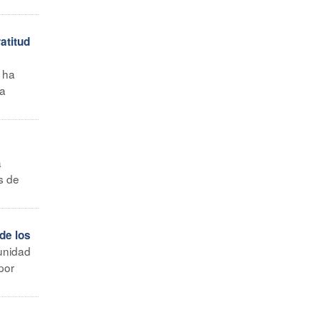
atitud
 ha
la
a
s de
de los
 unidad
por