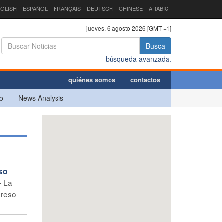
GLISH
ESPAÑOL
FRANÇAIS
DEUTSCH
CHINESE
ARABIC
jueves, 6 agosto 2026 [GMT +1]
Busca
búsqueda avanzada.
quiénes somos
contactos
o
News Analysis
so
- La
greso