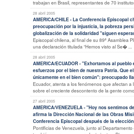
trabajan en Brasil, representantes de 70 institut
28 abril 2005
AMERICA/CHILE - La Conferencia Episcopal chil
preocupación por la injusticia, la pobreza pers
globalización de la solidaridad "siguen esper
Episcopal chilena, al final de su 89ª Asamblea Pl
una declaración titulada “Hemos visto al Se� ...
28 abril 2005
AMERICA/ECUADOR - "Exhortamos al pueblo ecua
esfuerzos por el bien de nuestra Patria. Que e
únicamente en el bien común": preocupado ll
Ecuador, atenta a los fenómenos que afectan a l
sobre el creciente descontento de la gente como
27 abril 2005
AMERICA/VENEZUELA - "Hoy nos sentimos de n
afirma la Dirección Nacional de las Obras Mis
Conferencia Episcopal después de la elección
Pontificias de Venezuela, junto al Departamento