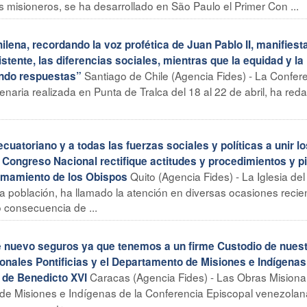
os misioneros, se ha desarrollado en São Paulo el Primer Con ...
ena, recordando la voz profética de Juan Pablo II, manifiest
istente, las diferencias sociales, mientras que la equidad y la
Santiago de Chile (Agencia Fides) - La Confer
ando respuestas”
enaria realizada en Punta de Tralca del 18 al 22 de abril, ha red
toriano y a todas las fuerzas sociales y políticas a unir lo
l Congreso Nacional rectifique actitudes y procedimientos y p
Quito (Agencia Fides) - La Iglesia del
amamiento de los Obispos
a población, ha llamado la atención en diversas ocasiones recie
 consecuencia de ...
uevo seguros ya que tenemos a un firme Custodio de nuest
ionales Pontificias y el Departamento de Misiones e Indígenas
Caracas (Agencia Fides) - Las Obras Misiona
 de Benedicto XVI
 de Misiones e Indígenas de la Conferencia Episcopal venezolan