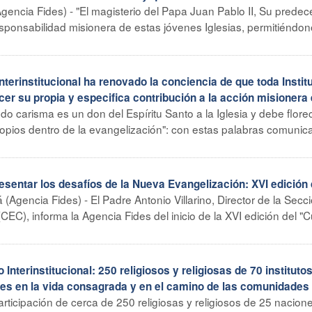
encia Fides) - "El magisterio del Papa Juan Pablo II, Su predec
esponsabilidad misionera de estas jóvenes Iglesias, permitiéndo
erinstitucional ha renovado la conciencia de que toda Instit
er su propia y especifica contribución a la acción misionera
odo carisma es un don del Espíritu Santo a la Iglesia y debe flore
opios dentro de la evangelización": con estas palabras comunica
sentar los desafíos de la Nueva Evangelización: XVI edición 
 (Agencia Fides) - El Padre Antonio Villarino, Director de la Secc
EC), informa la Agencia Fides del inicio de la XVI edición del "
terinstitucional: 250 religiosos y religiosas de 70 instituto
tes en la vida consagrada y en el camino de las comunidades
rticipación de cerca de 250 religiosas y religiosos de 25 nacion