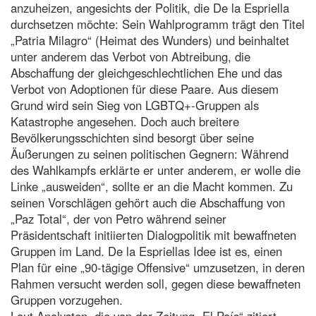
anzuheizen, angesichts der Politik, die De la Espriella
durchsetzen möchte: Sein Wahlprogramm trägt den Titel
„Patria Milagro“ (Heimat des Wunders) und beinhaltet
unter anderem das Verbot von Abtreibung, die
Abschaffung der gleichgeschlechtlichen Ehe und das
Verbot von Adoptionen für diese Paare. Aus diesem
Grund wird sein Sieg von LGBTQ+-Gruppen als
Katastrophe angesehen. Doch auch breitere
Bevölkerungsschichten sind besorgt über seine
Äußerungen zu seinen politischen Gegnern: Während
des Wahlkampfs erklärte er unter anderem, er wolle die
Linke „ausweiden“, sollte er an die Macht kommen. Zu
seinen Vorschlägen gehört auch die Abschaffung von
„Paz Total“, der von Petro während seiner
Präsidentschaft initiierten Dialogpolitik mit bewaffneten
Gruppen im Land. De la Espriellas Idee ist es, einen
Plan für eine „90-tägige Offensive“ umzusetzen, in deren
Rahmen versucht werden soll, gegen diese bewaffneten
Gruppen vorzugehen.
Laut Analysten, die von der Zeitung „El País“ zitiert