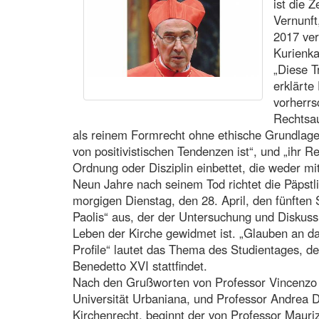
ist die 
Vernunft
2017 ver
Kurienka
„Diese T
erklärte 
vorherrs
Rechtsau
als reinem Formrecht ohne ethische Grundlage.
von positivistischen Tendenzen ist“, und „ihr R
Ordnung oder Disziplin einbettet, die weder m
Neun Jahre nach seinem Tod richtet die Päpstl
morgigen Dienstag, den 28. April, den fünften 
Paolis“ aus, der der Untersuchung und Diskus
Leben der Kirche gewidmet ist. „Glauben an da
Profile“ lautet das Thema des Studientages, d
Benedetto XVI stattfindet.
Nach den Grußworten von Professor Vincenzo 
Universität Urbaniana, und Professor Andrea D'
Kirchenrecht, beginnt der von Professor Mauriz