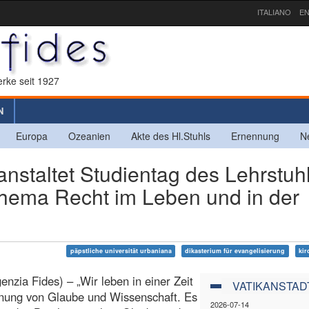
ITALIANO
EN
rke seit 1927
N
Europa
Ozeanien
Akte des Hl.Stuhls
Ernennung
N
anstaltet Studientag des Lehrstuh
Thema Recht im Leben und in der
päpstliche universität urbaniana
dikasterium für evangelisierung
kir
nzia Fides) – „Wir leben in einer Zeit
VATIKANSTAD
nnung von Glaube und Wissenschaft. Es
2026-07-14