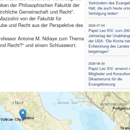
Verkündern des Evange
ekan der Philosophischen Fakultät der
Halt, die auch heute unte
irchliche Gemeinschaft und Recht“.
Verfolgung leiden“
azzolini von der Fakultät für
ube und Recht aus der Perspektive des
2026-07-04
Papst Leo XIV. zum 250
Jahrestag der Unabhängi
Professor Antoine M. Ndiaye zum Thema
der USA: “Die Kirche hat
und Recht?“ und einem Schlusswort.
Entwicklung des Landes
beigetragen”
2026-06-30
Papst Leo XIV. ernennt 
Mitglieder und Konsultor
Dikasteriums für die
Evangelisierung