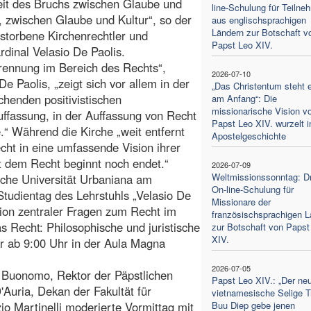
Zeit des Bruchs zwischen Glaube und
line-Schulung für Teiln
, zwischen Glaube und Kultur“, so der
aus englischsprachigen
Ländern zur Botschaft v
storbene Kirchenrechtler und
Papst Leo XIV.
rdinal Velasio De Paolis.
rennung im Bereich des Rechts“,
2026-07-10
De Paolis, „zeigt sich vor allem in der
„Das Christentum steht e
chenden positivistischen
am Anfang“: Die
missionarische Vision v
ffassung, in der Auffassung von Recht
Papst Leo XIV. wurzelt i
“ Während die Kirche „weit entfernt
Apostelgeschichte
echt in eine umfassende Vision ihrer
it dem Recht beginnt noch endet.“
2026-07-09
Weltmissionssonntag: Dr
iche Universität Urbaniana am
On-line-Schulung für
Studientag des Lehrstuhls „Velasio De
Missionare der
sion zentraler Fragen zum Recht im
französischsprachigen L
s Recht: Philosophische und juristische
zur Botschaft von Papst
XIV.
er ab 9:00 Uhr in der Aula Magna
2026-07-05
Buonomo, Rektor der Päpstlichen
Papst Leo XIV.: „Der ne
Auria, Dekan der Fakultät für
vietnamesische Selige T
io Martinelli moderierte Vormittag mit
Buu Diep gebe jenen