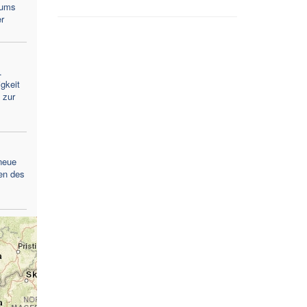
lums
r
.
gkeit
 zur
neue
en des