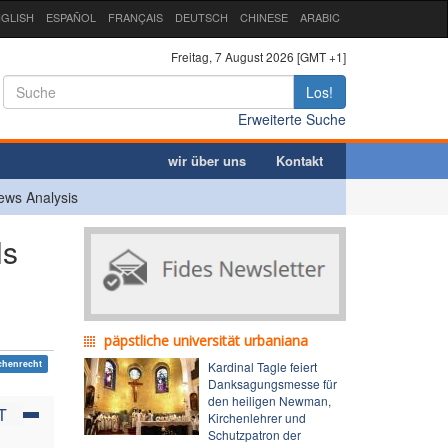
GLISH
ESPAÑOL
FRANÇAIS
DEUTSCH
CHINESE
ARABIC
Freitag, 7 August 2026 [GMT +1]
Los!
Erweiterte Suche
wir über uns
Kontakt
ews Analysis
ls
päpstliche universität urbaniana
chenrecht
Kardinal Tagle feiert
Danksagungsmesse für
den heiligen Newman,
T
Kirchenlehrer und
Schutzpatron der