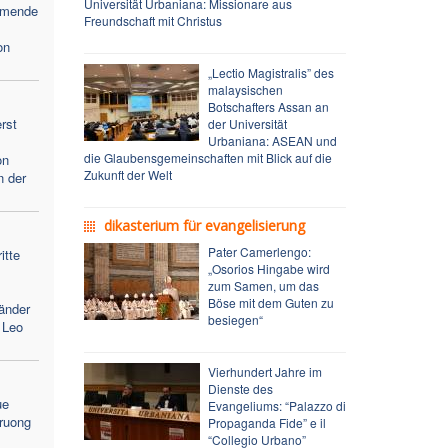
Universität Urbaniana: Missionare aus
ehmende
Freundschaft mit Christus
on
„Lectio Magistralis” des
malaysischen
Botschafters Assan an
rst
der Universität
Urbaniana: ASEAN und
die Glaubensgemeinschaften mit Blick auf die
on
Zukunft der Welt
n der
dikasterium für evangelisierung
Pater Camerlengo:
itte
„Osorios Hingabe wird
zum Samen, um das
Böse mit dem Guten zu
änder
besiegen“
 Leo
Vierhundert Jahre im
Dienste des
ue
Evangeliums: “Palazzo di
ruong
Propaganda Fide” e il
“Collegio Urbano”