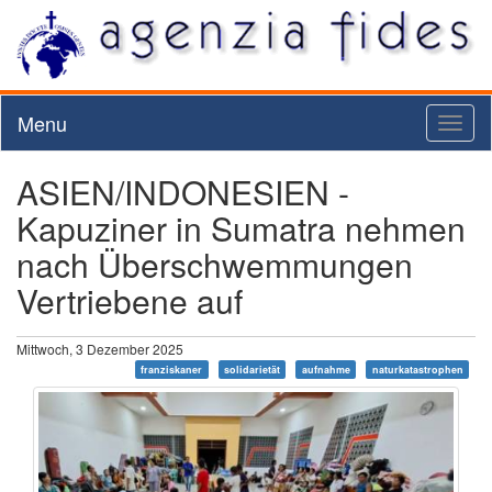
Menu
Toggl
naviga
ASIEN/INDONESIEN -
Kapuziner in Sumatra nehmen
nach Überschwemmungen
Vertriebene auf
Mittwoch, 3 Dezember 2025
franziskaner
solidarietät
aufnahme
naturkatastrophen