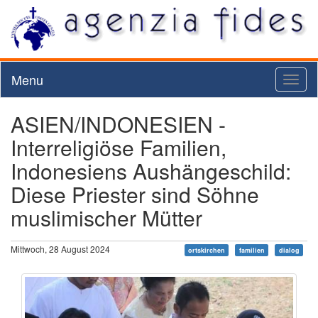
Menu
Toggl
naviga
ASIEN/INDONESIEN -
Interreligiöse Familien,
Indonesiens Aushängeschild:
Diese Priester sind Söhne
muslimischer Mütter
Mittwoch, 28 August 2024
ortskirchen
familien
dialog