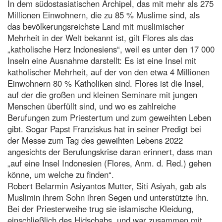
In dem südostasiatischen Archipel, das mit mehr als 275
Millionen Einwohnern, die zu 85 % Muslime sind, als
das bevölkerungsreichste Land mit muslimischer
Mehrheit in der Welt bekannt ist, gilt Flores als das
„katholische Herz Indonesiens“, weil es unter den 17 000
Inseln eine Ausnahme darstellt: Es ist eine Insel mit
katholischer Mehrheit, auf der von den etwa 4 Millionen
Einwohnern 80 % Katholiken sind. Flores ist die Insel,
auf der die großen und kleinen Seminare mit jungen
Menschen überfüllt sind, und wo es zahlreiche
Berufungen zum Priestertum und zum geweihten Leben
gibt. Sogar Papst Franziskus hat in seiner Predigt bei
der Messe zum Tag des geweihten Lebens 2022
angesichts der Berufungskrise daran erinnert, dass man
„auf eine Insel Indonesien (Flores, Anm. d. Red.) gehen
könne, um welche zu finden“.
Robert Belarmin Asiyantos Mutter, Siti Asiyah, gab als
Muslimin ihrem Sohn ihren Segen und unterstützte ihn.
Bei der Priesterweihe trug sie islamische Kleidung,
einschließlich des Hidschabs, und war zusammen mit