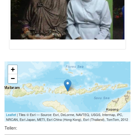
+
−
Leaflet
| Tiles © Esri — Source: Esri, DeLorme, NAVTEQ, USGS, Intermap, iPC,
NRCAN, Esri Japan, METI, Esri China (Hong Kong), Esri (Thailand), TomTom, 2012
Teilen: