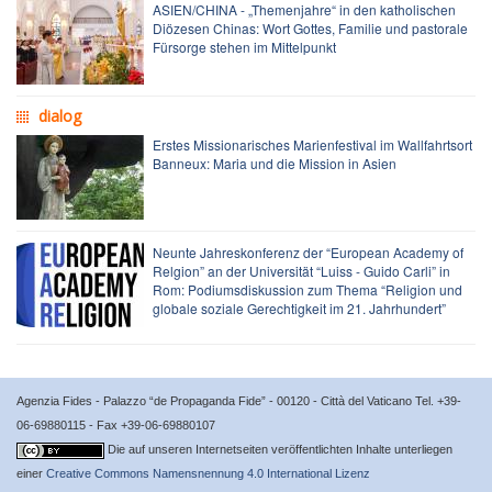
ASIEN/CHINA - „Themenjahre“ in den katholischen
Diözesen Chinas: Wort Gottes, Familie und pastorale
Fürsorge stehen im Mittelpunkt
dialog
Erstes Missionarisches Marienfestival im Wallfahrtsort
Banneux: Maria und die Mission in Asien
Neunte Jahreskonferenz der “European Academy of
Relgion” an der Universität “Luiss - Guido Carli” in
Rom: Podiumsdiskussion zum Thema “Religion und
globale soziale Gerechtigkeit im 21. Jahrhundert”
Agenzia Fides - Palazzo “de Propaganda Fide” - 00120 - Città del Vaticano Tel. +39-
06-69880115 - Fax +39-06-69880107
Die auf unseren Internetseiten veröffentlichten Inhalte unterliegen
einer
Creative Commons Namensnennung 4.0 International Lizenz