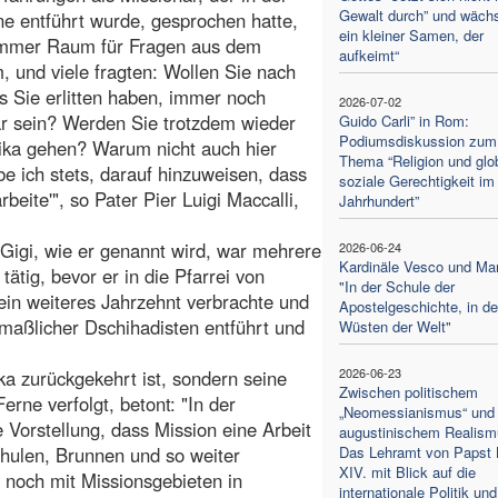
Gewalt durch” und wächs
e entführt wurde, gesprochen hatte,
ein kleiner Samen, der
immer Raum für Fragen aus dem
aufkeimt“
, und viele fragten: Wollen Sie nach
 Sie erlitten haben, immer noch
2026-07-02
r sein? Werden Sie trotzdem wieder
Guido Carli” in Rom:
Podiumsdiskussion zum
ika gehen? Warum nicht auch hier
Thema “Religion und glo
be ich stets, darauf hinzuweisen, dass
soziale Gerechtigkeit im
rbeite'", so Pater Pier Luigi Maccalli,
Jahrhundert”
igi, wie er genannt wird, war mehrere
2026-06-24
Kardinäle Vesco und Ma
tätig, bevor er in die Pfarrei von
"In der Schule der
in weiteres Jahrzehnt verbrachte und
Apostelgeschichte, in d
aßlicher Dschihadisten entführt und
Wüsten der Welt"
2026-06-23
ika zurückgekehrt ist, sondern seine
Zwischen politischem
rne verfolgt, betont: "In der
„Neomessianismus“ und
e Vorstellung, dass Mission eine Arbeit
augustinischem Realism
hulen, Brunnen und so weiter
Das Lehramt von Papst 
XIV. mit Blick auf die
 noch mit Missionsgebieten in
internationale Politik und