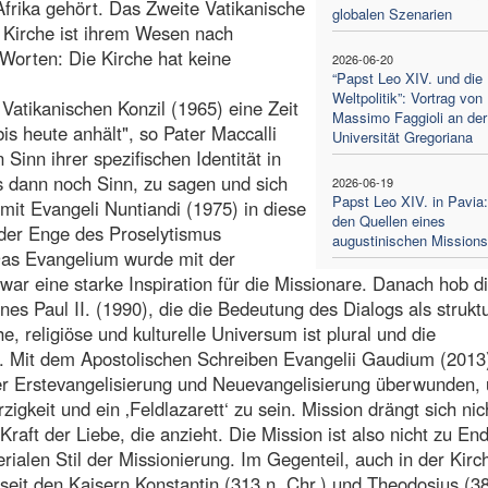
Afrika gehört. Das Zweite Vatikanische
globalen Szenarien
ie Kirche ist ihrem Wesen nach
 Worten: Die Kirche hat keine
2026-06-20
“Papst Leo XIV. und die
Weltpolitik”: Vortrag von
Vatikanischen Konzil (1965) eine Zeit
Massimo Faggioli an der
s heute anhält", so Pater Maccalli
Universität Gregoriana
n Sinn ihrer spezifischen Identität in
s dann noch Sinn, zu sagen und sich
2026-06-19
Papst Leo XIV. in Pavia
mit Evangeli Nuntiandi (1975) in diese
den Quellen eines
 der Enge des Proselytismus
augustinischen Missionss
 Das Evangelium wurde mit der
r eine starke Inspiration für die Missionare. Danach hob d
s Paul II. (1990), die die Bedeutung des Dialogs als struktu
, religiöse und kulturelle Universum ist plural und die
og. Mit dem Apostolischen Schreiben Evangelii Gaudium (2013
 der Erstevangelisierung und Neuevangelisierung überwunden, 
gkeit und ein ‚Feldlazarett‘ zu sein. Mission drängt sich nic
Kraft der Liebe, die anzieht. Die Mission ist also nicht zu En
rialen Stil der Missionierung. Im Gegenteil, auch in der Kirc
eit den Kaisern Konstantin (313 n. Chr.) und Theodosius (38