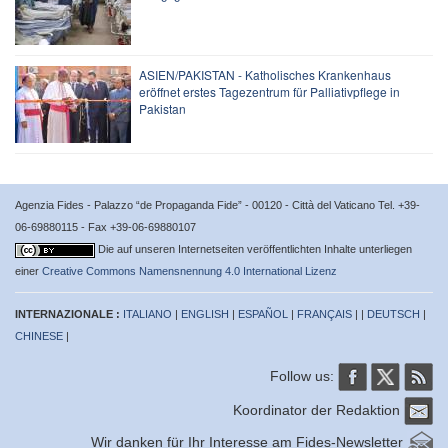
ASIEN/PAKISTAN - Katholisches Krankenhaus
eröffnet erstes Tagezentrum für Palliativpflege in
Pakistan
Agenzia Fides - Palazzo “de Propaganda Fide” - 00120 - Città del Vaticano Tel. +39-
06-69880115 - Fax +39-06-69880107
Die auf unseren Internetseiten veröffentlichten Inhalte unterliegen
einer
Creative Commons Namensnennung 4.0 International Lizenz
INTERNAZIONALE :
ITALIANO
|
ENGLISH
|
ESPAÑOL
|
FRANÇAIS
| |
DEUTSCH
|
CHINESE
|
Follow us:
Koordinator der Redaktion
Wir danken für Ihr Interesse am Fides-Newsletter