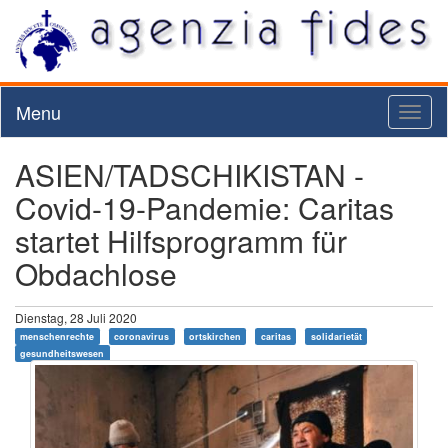
Menu
Toggl
naviga
ASIEN/TADSCHIKISTAN -
Covid-19-Pandemie: Caritas
startet Hilfsprogramm für
Obdachlose
Dienstag, 28 Juli 2020
menschenrechte
coronavirus
ortskirchen
caritas
solidarietät
gesundheitswesen