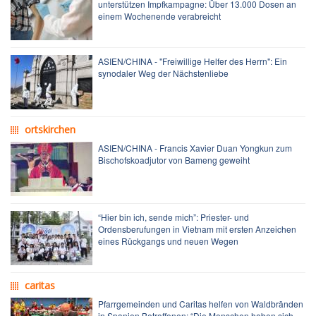
unterstützen Impfkampagne: Über 13.000 Dosen an
einem Wochenende verabreicht
ASIEN/CHINA - "Freiwillige Helfer des Herrn": Ein
synodaler Weg der Nächstenliebe
ortskirchen
ASIEN/CHINA - Francis Xavier Duan Yongkun zum
Bischofskoadjutor von Bameng geweiht
“Hier bin ich, sende mich”: Priester- und
Ordensberufungen in Vietnam mit ersten Anzeichen
eines Rückgangs und neuen Wegen
caritas
Pfarrgemeinden und Caritas helfen von Waldbränden
in Spanien Betroffenen: “Die Menschen haben sich