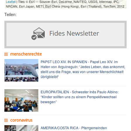
Leaflet
| Tiles © Esri — Source: Esri, DeLorme, NAVTEQ, USGS, Intermap, iPC,
NRCAN, Esri Japan, METI, Esri China (Hong Kong), Esri (Thailand), TomTom, 2012
Teilen:
menschenrechte
PAPST LEO XIV. IN SPANIEN - Papst Leo XIV. im
Hafen von Arguineguín: “Jedes Leben, das ankommt,
stellt uns die Frage, was von unserer Menschlichkeit
übrigbleibt“
EUROPA/ITALIEN - Schwester Inês Paulo Albino:
“Kinder sollten uns zu einem Perspektivwechsel
bewegen”
coronavirus
AMERIKA/COSTA RICA - Pfarrgemeinden