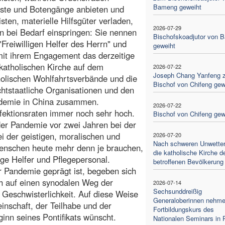
Bameng geweiht
nste und Botengänge anbieten und
sten, materielle Hilfsgüter verladen,
2026-07-29
n bei Bedarf einspringen: Sie nennen
Bischofskoadjutor von 
 "Freiwilligen Helfer des Herrn" und
geweiht
it ihrem Engagement das derzeitige
 katholischen Kirche auf dem
2026-07-22
Joseph Chang Yanfeng 
tholischen Wohlfahrtsverbände und die
Bischof von Chifeng gew
ichtstaatliche Organisationen und den
ndemie in China zusammen.
2026-07-22
fektionsraten immer noch sehr hoch.
Bischof von Chifeng gew
der Pandemie vor zwei Jahren bei der
ei der geistigen, moralischen und
2026-07-20
Nach schweren Unwettern
 Menschen heute mehr denn je brauchen,
die katholische Kirche d
ige Helfer und Pflegepersonal.
betroffenen Bevölkerung
r Pandemie geprägt ist, begeben sich
h auf einen synodalen Weg der
2026-07-14
Sechsunddreißig
Geschwisterlichkeit. Auf diese Weise
Generaloberinnen nehm
inschaft, der Teilhabe und der
Fortbildungskurs des
ginn seines Pontifikats wünscht.
Nationalen Seminars in 