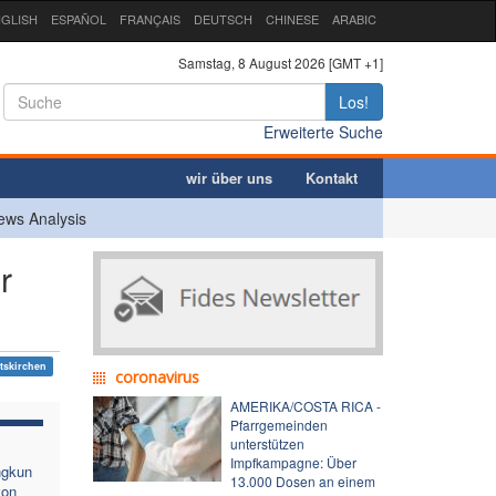
GLISH
ESPAÑOL
FRANÇAIS
DEUTSCH
CHINESE
ARABIC
Samstag, 8 August 2026 [GMT +1]
Los!
Erweiterte Suche
wir über uns
Kontakt
ews Analysis
r
tskirchen
coronavirus
AMERIKA/COSTA RICA -
Pfarrgemeinden
unterstützen
Impfkampagne: Über
ngkun
13.000 Dosen an einem
von