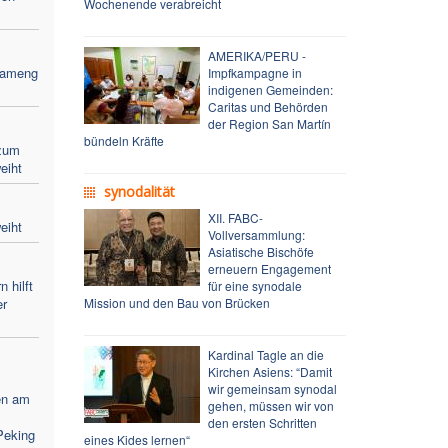
Wochenende verabreicht
AMERIKA/PERU -
Bameng
Impfkampagne in
indigenen Gemeinden:
Caritas und Behörden
der Region San Martín
bündeln Kräfte
zum
eiht
synodalität
XII. FABC-
eiht
Vollversammlung:
Asiatische Bischöfe
erneuern Engagement
 hilft
für eine synodale
er
Mission und den Bau von Brücken
Kardinal Tagle an die
Kirchen Asiens: “Damit
wir gemeinsam synodal
en am
gehen, müssen wir von
den ersten Schritten
Peking
eines Kides lernen“