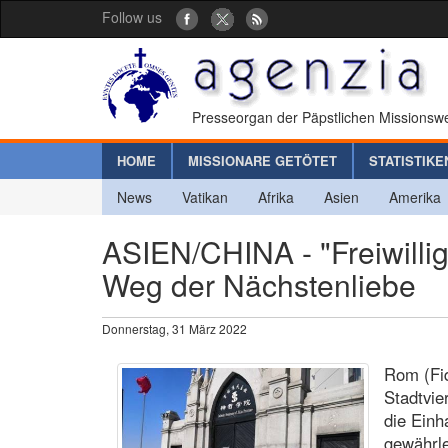
Follow us
Presseorgan der Päpstlichen Missionswe
HOME
MISSIONARE GETÖTET
STATISTIKE
News
Vatikan
Afrika
Asien
Amerika
ASIEN/CHINA - "Freiwillig
Weg der Nächstenliebe
Donnerstag, 31 März 2022
Rom (Fid
Stadtvie
die Ein
gewährl