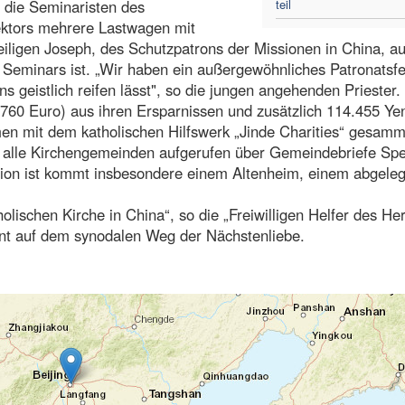
n die Seminaristen des
teil
Rektors mehrere Lastwagen mit
heiligen Joseph, des Schutzpatrons der Missionen in China, a
eminars ist. „Wir haben ein außergewöhnliches Patronatsfe
ns geistlich reifen lässt", so die jungen angehenden Priester.
0 Euro) aus ihren Ersparnissen und zusätzlich 114.455 Yen
n mit dem katholischen Hilfswerk „Jinde Charities“ gesamm
 alle Kirchengemeinden aufgerufen über Gemeindebriefe Sp
tion ist kommt insbesondere einem Altenheim, einem abgele
olischen Kirche in China“, so die „Freiwilligen Helfer des He
 auf dem synodalen Weg der Nächstenliebe.