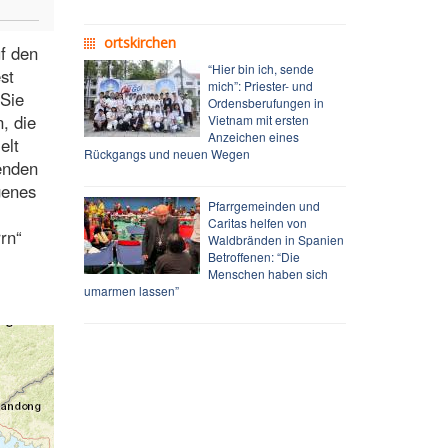
ortskirchen
uf den
“Hier bin ich, sende
st
mich”: Priester- und
 Sie
Ordensberufungen in
, die
Vietnam mit ersten
Anzeichen eines
elt
Rückgangs und neuen Wegen
enden
genes
Pfarrgemeinden und
Caritas helfen von
rrn“
Waldbränden in Spanien
Betroffenen: “Die
Menschen haben sich
umarmen lassen”