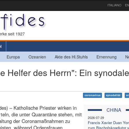
ITALIANO
EN
rke seit 1927
N
Europa
Ozeanien
Akte des Hl.Stuhls
Ernennung
N
e Helfer des Herrn": Ein synodale
coronavirus
synodalität
or
es) – Katholische Priester wirken in
CHINA
rteln, die unter Quarantäne stehen, mit
2026-07-29
haltung der Coronamaßnahmen zu
Francis Xavier Duan Yo
eisten, während Ordensfrauen
zum Bischofskoadjutor 