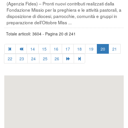
(Agenzia Fides) – Pronti nuovi contributi realizzati dalla
Fondazione Missio per la preghiera e le attività pastorali, a
disposizione di diocesi, parrocchie, comunità e gruppi in
preparazione dell’Ottobre Miss ...
Totale articoli: 3604 - Pagina 20 di 241
14
15
16
17
18
19
20
21
22
23
24
25
26