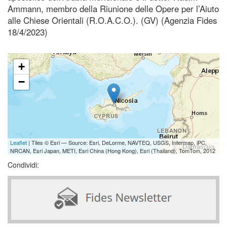
Ammann, membro della Riunione delle Opere per l’Aiuto
alle Chiese Orientali (R.O.A.C.O.). (GV) (Agenzia Fides
18/4/2023)
+
−
Leaflet
| Tiles © Esri — Source: Esri, DeLorme, NAVTEQ, USGS, Intermap, iPC,
NRCAN, Esri Japan, METI, Esri China (Hong Kong), Esri (Thailand), TomTom, 2012
Condividi: