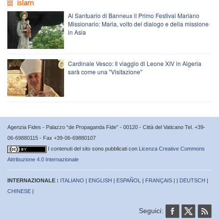
islam
Al Santuario di Banneux il Primo Festival Mariano
Missionario: Maria, volto del dialogo e della missione
in Asia
Cardinale Vesco: Il viaggio di Leone XIV in Algeria
sarà come una "Visitazione"
Agenzia Fides - Palazzo “de Propaganda Fide” - 00120 - Città del Vaticano Tel. +39-
06-69880115 - Fax +39-06-69880107
I contenuti del sito sono pubblicati con
Licenza Creative Commons
Attribuzione 4.0 Internazionale
INTERNAZIONALE :
ITALIANO
|
ENGLISH
|
ESPAÑOL
|
FRANÇAIS
| |
DEUTSCH
|
CHINESE
|
Seguici: