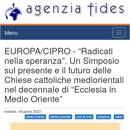
Menu
Toggl
naviga
EUROPA/CIPRO - “Radicati
nella speranza”. Un Simposio
sul presente e il futuro delle
Chiese cattoliche mediorientali
nel decennale di “Ecclesia in
Medio Oriente”
martedì, 18 aprile 2023
medio oriente
chiese orientali
aree di crisi
missione
islam