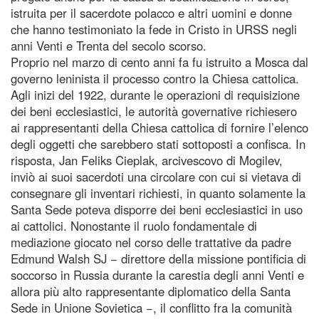
istruita per il sacerdote polacco e altri uomini e donne
che hanno testimoniato la fede in Cristo in URSS negli
anni Venti e Trenta del secolo scorso.
Proprio nel marzo di cento anni fa fu istruito a Mosca dal
governo leninista il processo contro la Chiesa cattolica.
Agli inizi del 1922, durante le operazioni di requisizione
dei beni ecclesiastici, le autorità governative richiesero
ai rappresentanti della Chiesa cattolica di fornire l’elenco
degli oggetti che sarebbero stati sottoposti a confisca. In
risposta, Jan Feliks Cieplak, arcivescovo di Mogilev,
inviò ai suoi sacerdoti una circolare con cui si vietava di
consegnare gli inventari richiesti, in quanto solamente la
Santa Sede poteva disporre dei beni ecclesiastici in uso
ai cattolici. Nonostante il ruolo fondamentale di
mediazione giocato nel corso delle trattative da padre
Edmund Walsh SJ − direttore della missione pontificia di
soccorso in Russia durante la carestia degli anni Venti e
allora più alto rappresentante diplomatico della Santa
Sede in Unione Sovietica −, il conflitto fra la comunità