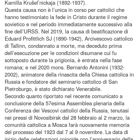
Kamilla Krušel’nickaja (1892-1937).
Questa causa non è l’unica in corso per cattolici che
hanno testimoniato la fede in Cristo durante il regime
sovietico e nel periodo immediatamente successivo alla
fine dell’URSS. Nel 2019, la causa di beatificazione di
Eduard Profittlich SJ (1890-1942), Arcivescovo cattolico
di Tallinn, condannato a morte, ma deceduto prima
dell’esecuzione per le condizioni disumane cui fu
sottoposto durante la prigionia, è entrata nella fase
romana; e nel 2020 mons. Bernardo Antonini (1932-
2002), animatore della rinascita della Chiesa cattolica in
Russia e fondatore del seminario cattolico di San
Pietroburgo, è stato dichiarato Venerabile.
Secondo quanto riportato nel recente comunicato a
conclusione della 57esima Assemblea plenaria della
Conferenza dei Vescovi cattolici della Russia, tenutasi
nei pressi di Novosibirsk dal 28 febbraio al 2 marzo, la
comunità cattolica a Mosca farà nuovamente memoria
del processo del 1923 dal 7 al 9 novembre. La data di
inizio delle celebrazioni coincide con l’anniversario della