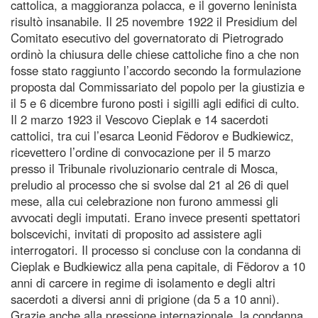
cattolica, a maggioranza polacca, e il governo leninista
risultò insanabile. Il 25 novembre 1922 il Presidium del
Comitato esecutivo del governatorato di Pietrogrado
ordinò la chiusura delle chiese cattoliche fino a che non
fosse stato raggiunto l’accordo secondo la formulazione
proposta dal Commissariato del popolo per la giustizia e
il 5 e 6 dicembre furono posti i sigilli agli edifici di culto.
Il 2 marzo 1923 il Vescovo Cieplak e 14 sacerdoti
cattolici, tra cui l’esarca Leonid Fëdorov e Budkiewicz,
ricevettero l’ordine di convocazione per il 5 marzo
presso il Tribunale rivoluzionario centrale di Mosca,
preludio al processo che si svolse dal 21 al 26 di quel
mese, alla cui celebrazione non furono ammessi gli
avvocati degli imputati. Erano invece presenti spettatori
bolscevichi, invitati di proposito ad assistere agli
interrogatori. Il processo si concluse con la condanna di
Cieplak e Budkiewicz alla pena capitale, di Fëdorov a 10
anni di carcere in regime di isolamento e degli altri
sacerdoti a diversi anni di prigione (da 5 a 10 anni).
Grazie anche alla pressione internazionale, la condanna