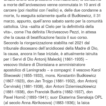
a morte dell’arcivescovo venne commutata in 10 anni di
carcere (poi risoltisi con l’esilio) e, delle due condanne a
morte, fu eseguita solamente quella di Budkiewicz, il 31
marzo, appunto, quell’anno sabato santo per la comunità
cattolica. Una «salita al Cielo per la definitività della
vita», come l’ha definita l’Arcivescovo Pezzi, in attesa
che la causa di beatificazione faccia il suo corso.
Secondo la riorganizzazione stabilita nel 2021 dal
tribunale diocesano dell’arcidiocesi della Madre di Dio,
la causa, ancora in fase iniziale, è attualmente istruita
per i Servi di Dio Antonij Maleckij (1861-1935) −
vescovo titolare di Dionisiana e amministratore
apostolico di Leningrado − e compagni: il vescovo Karol
Śliwowski (1855-1933), mons. Konstantin Budkiewicz
(1867-1923), don Jan Trojgo (1881-1932), don Antonij
Červinskij (1881-1938), don Antoni Dziemieszkiewicz
(1881-1938), don Francisk Budris (1882-1937), don
Pavel Homič (1893-1941); suor Ekaterina Sienskaja OPL
(al secolo Anna Abrikosova) (1883-1936); la laica