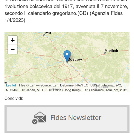
rivoluzione bolscevica del 1917, avvenuta il 7 novembre,
secondo il calendario gregoriano.(CD) (Agenzia Fides
1/4/2023)
+
−
Leaflet
| Tiles © Esri — Source: Esri, DeLorme, NAVTEQ, USGS, Intermap, iPC,
NRCAN, Esri Japan, METI, Esri China (Hong Kong), Esri (Thailand), TomTom, 2012
Condividi: