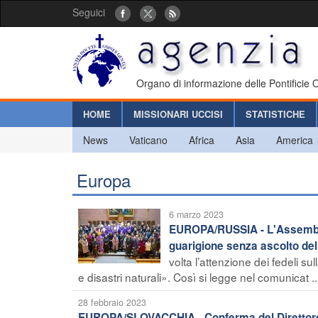
Seguici
Organo di informazione delle Pontificie
HOME
MISSIONARI UCCISI
STATISTICHE
News
Vaticano
Africa
Asia
America
Europa
6 marzo 2023
EUROPA/RUSSIA - L'Assemblea 
guarigione senza ascolto dell
volta l’attenzione dei fedeli s
e disastri naturali». Così si legge nel comunicat ..
28 febbraio 2023
EUROPA/SLOVACCHIA - Conferma del Direttore n