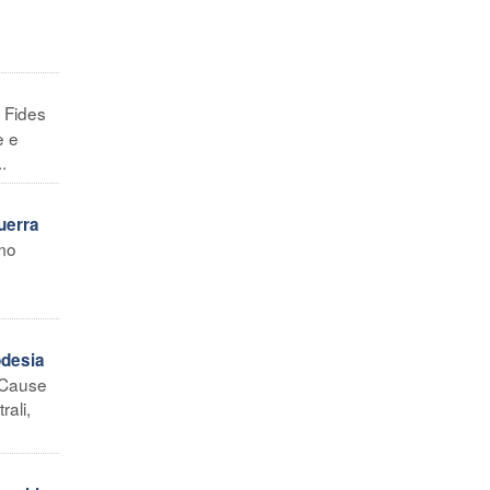
 Fides
e e
.
uerra
amo
odesia
e Cause
rali,