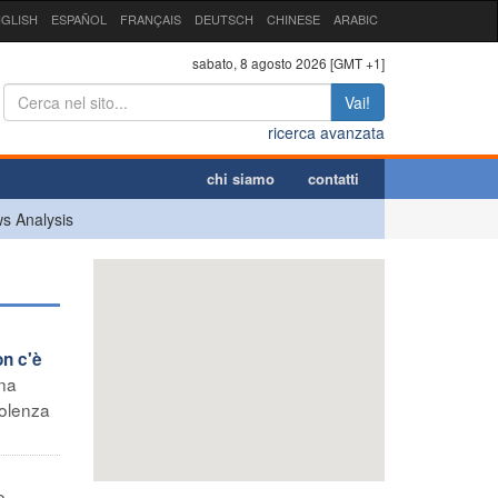
GLISH
ESPAÑOL
FRANÇAIS
DEUTSCH
CHINESE
ARABIC
sabato, 8 agosto 2026 [GMT +1]
Vai!
ricerca avanzata
chi siamo
contatti
s Analysis
on c'è
una
iolenza
o