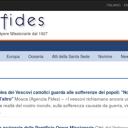
ITALIANO
EN
 Opere Missionarie dal 1927
Europa
Oceania
Atti della Santa Sede
Nomine
New
dei Vescovi cattolici guarda alle sofferenze dei popoli: "N
Mosca (Agenzia Fides) – «I vescovi richiamano ancora 
'altro"
ulla realtà del nostro mondo, sulla sofferenza causata da guerra, v
.
Città del Vatican
azionale delle Pontificie Opere Missionarie