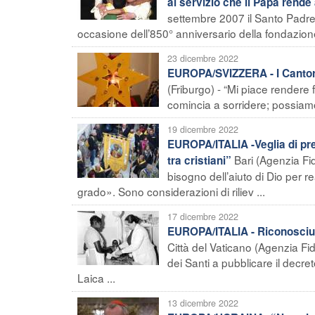
al servizio che il Papa rende
settembre 2007 il Santo Padre 
occasione dell’850° anniversario della fondazione 
23 dicembre 2022
EUROPA/SVIZZERA - I Cantori d
(Friburgo) - “Mi piace rendere f
comincia a sorridere; possiamo 
19 dicembre 2022
EUROPA/ITALIA -Veglia di preg
Bari (Agenzia F
tra cristiani”
bisogno dell’aiuto di Dio per 
grado». Sono considerazioni di riliev ...
17 dicembre 2022
EUROPA/ITALIA - Riconosciute 
Città del Vaticano (Agenzia Fi
dei Santi a pubblicare il decret
Laica ...
13 dicembre 2022