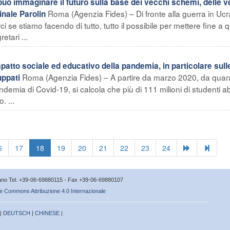
 immaginare il futuro sulla base dei vecchi schemi, delle v
Roma (Agenzia Fides) – Di fronte alla guerra in Ucr
dinale Parolin
e stiamo facendo di tutto, tutto il possibile per mettere fine a 
etari ...
patto sociale ed educativo della pandemia, in particolare sull
Roma (Agenzia Fides) – A partire da marzo 2020, da quan
uppati
ndemia di Covid-19, si calcola che più di 111 milioni di studenti 
. ...
6
17
18
19
20
21
22
23
24
icano Tel. +39-06-69880115 - Fax +39-06-69880107
e Commons Attribuzione 4.0 Internazionale
 |
DEUTSCH
|
CHINESE
|