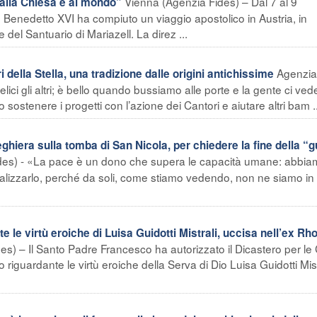
Vienna (Agenzia Fides) – Dal 7 al 9
 alla Chiesa e al mondo”
Benedetto XVI ha compiuto un viaggio apostolico in Austria, in
del Santuario di Mariazell. La direz ...
Agenzia
ella Stella, una tradizione dalle origini antichissime
elici gli altri; è bello quando bussiamo alle porte e la gente ci ved
sostenere i progetti con l’azione dei Cantori e aiutare altri bam ..
hiera sulla tomba di San Nicola, per chiedere la fine della “g
ides) - «La pace è un dono che supera le capacità umane: abbi
realizzarlo, perché da soli, come stiamo vedendo, non ne siamo in
le virtù eroiche di Luisa Guidotti Mistrali, uccisa nell’ex Rh
des) – Il Santo Padre Francesco ha autorizzato il Dicastero per l
o riguardante le virtù eroiche della Serva di Dio Luisa Guidotti Mist