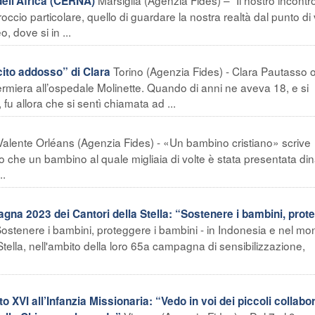
ell’Africa (CERNA)
occio particolare, quello di guardare la nostra realtà dal punto di 
 dove si in ...
Torino (Agenzia Fides) - Clara Pautasso 
ito addosso” di Clara
nfermiera all’ospedale Molinette. Quando di anni ne aveva 18, e si
 fu allora che si sentì chiamata ad ...
 Valente Orléans (Agenzia Fides) - «Un bambino cristiano» scrive
o che un bambino al quale migliaia di volte è stata presentata di
..
2023 dei Cantori della Stella: “Sostenere i bambini, prot
Sostenere i bambini, proteggere i bambini - in Indonesia e nel mo
a Stella, nell'ambito della loro 65a campagna di sensibilizzazione,
VI all’Infanzia Missionaria: “Vedo in voi dei piccoli collabor