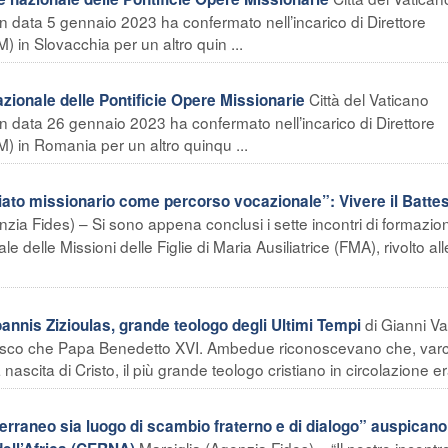
 in data 5 gennaio 2023 ha confermato nell’incarico di Direttore
 in Slovacchia per un altro quin ...
Città del Vaticano
onale delle Pontificie Opere Missionarie
 in data 26 gennaio 2023 ha confermato nell’incarico di Direttore
) in Romania per un altro quinqu ...
iato missionario come percorso vocazionale”: Vivere il Batte
ia Fides) – Si sono appena conclusi i sette incontri di formazio
 delle Missioni delle Figlie di Maria Ausiliatrice (FMA), rivolto all
di Gianni Va
nnis Zizioulas, grande teologo degli Ultimi Tempi
sco che Papa Benedetto XVI. Ambedue riconoscevano che, varc
 nascita di Cristo, il più grande teologo cristiano in circolazione era
raneo sia luogo di scambio fraterno e di dialogo” auspicano 
Marsiglia (Agenzia Fides) – “Il nostro incontr