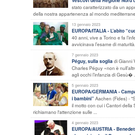
Vescovi della Regione Nord d
stato caratterizzato da un appr
della nostra appartenenza al mondo mediterraneo,
13 gennaio 2023
EUROPA/ITALIA - L’abito “cuc
40 anni, vive a Torino e fa l’i
avvicinava l’esame di maturità,
7 gennaio 2023
di Gianni
Péguy, sulla soglia
Charles Péguy «non è null’altr
agli occhi l’infanzia di Gesù� .
5 gennaio 2023
EUROPA/GERMANIA - Campagna 
Aachen (Fides) - "
i bambini”
il motto con cui i Cantori dell
richiamano l'attenzione sulle ...
4 gennaio 2023
EUROPA/AUSTRIA - Benedetto X