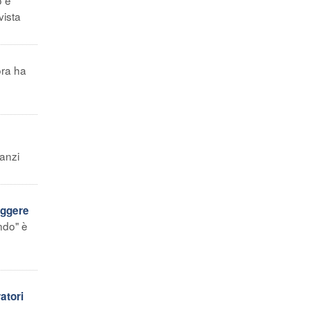
vista
ora ha
nanzi
eggere
ndo" è
atori