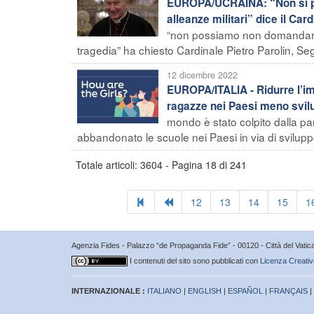
EUROPA/UCRAINA: “Non si può
alleanze militari” dice il Car
“non possiamo non domandarci s
tragedia” ha chiesto Cardinale Pietro Parolin, Segr
12 dicembre 2022
EUROPA/ITALIA - Ridurre l’im
ragazze nei Paesi meno svil
mondo è stato colpito dalla pa
abbandonato le scuole nei Paesi in via di sviluppo
Totale articoli: 3604 - Pagina 18 di 241
12
13
14
15
1
Agenzia Fides - Palazzo “de Propaganda Fide” - 00120 - Città del Vat
I contenuti del sito sono pubblicati con
Licenza Creativ
INTERNAZIONALE :
ITALIANO
|
ENGLISH
|
ESPAÑOL
|
FRANÇAIS
|