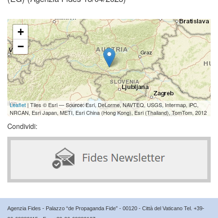
+
−
Leaflet
| Tiles © Esri — Source: Esri, DeLorme, NAVTEQ, USGS, Intermap, iPC,
NRCAN, Esri Japan, METI, Esri China (Hong Kong), Esri (Thailand), TomTom, 2012
Condividi:
Agenzia Fides - Palazzo “de Propaganda Fide” - 00120 - Città del Vaticano Tel. +39-