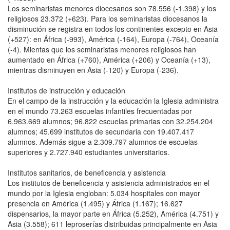
Los seminaristas menores diocesanos son 78.556 (-1.398) y los
religiosos 23.372 (+623). Para los seminaristas diocesanos la
disminución se registra en todos los continentes excepto en Asia
(+527): en África (-993), América (-164), Europa (-764), Oceanía
(-4). Mientas que los seminaristas menores religiosos han
aumentado en África (+760), América (+206) y Oceanía (+13),
mientras disminuyen en Asia (-120) y Europa (-236).
Institutos de instrucción y educación
En el campo de la instrucción y la educación la Iglesia administra
en el mundo 73.263 escuelas infantiles frecuentadas por
6.963.669 alumnos; 96.822 escuelas primarias con 32.254.204
alumnos; 45.699 institutos de secundaria con 19.407.417
alumnos. Además sigue a 2.309.797 alumnos de escuelas
superiores y 2.727.940 estudiantes universitarios.
Institutos sanitarios, de beneficencia y asistencia
Los institutos de beneficencia y asistencia administrados en el
mundo por la Iglesia engloban: 5.034 hospitales con mayor
presencia en América (1.495) y África (1.167); 16.627
dispensarios, la mayor parte en África (5.252), América (4.751) y
Asia (3.558); 611 leproserías distribuidas principalmente en Asia