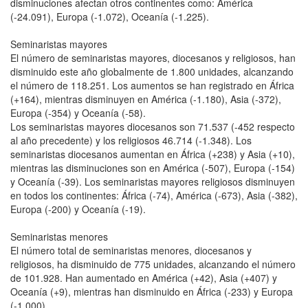
disminuciones afectan otros continentes como: América
(-24.091), Europa (-1.072), Oceanía (-1.225).
Seminaristas mayores
El número de seminaristas mayores, diocesanos y religiosos, han
disminuido este año globalmente de 1.800 unidades, alcanzando
el número de 118.251. Los aumentos se han registrado en África
(+164), mientras disminuyen en América (-1.180), Asia (-372),
Europa (-354) y Oceanía (-58).
Los seminaristas mayores diocesanos son 71.537 (-452 respecto
al año precedente) y los religiosos 46.714 (-1.348). Los
seminaristas diocesanos aumentan en África (+238) y Asia (+10),
mientras las disminuciones son en América (-507), Europa (-154)
y Oceanía (-39). Los seminaristas mayores religiosos disminuyen
en todos los continentes: África (-74), América (-673), Asia (-382),
Europa (-200) y Oceanía (-19).
Seminaristas menores
El número total de seminaristas menores, diocesanos y
religiosos, ha disminuido de 775 unidades, alcanzando el número
de 101.928. Han aumentado en América (+42), Asia (+407) y
Oceanía (+9), mientras han disminuido en África (-233) y Europa
(-1.000).