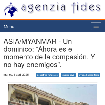
Menu
Toggl
naviga
ASIA/MYANMAR - Un
dominico: “Ahora es el
momento de la compasión. Y
no hay enemigos”.
martes, 1 abril 2025
desastres naturales
guerra civil
ayuda humanitaria