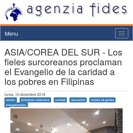
Menu
Toggl
naviga
ASIA/COREA DEL SUR - Los
fieles surcoreanos proclaman
el Evangelio de la caridad a
los pobres en Filipinas
lunes, 10 diciembre 2018
misión
animación misionera
caridad
educación
missio ad gentes
evangelización