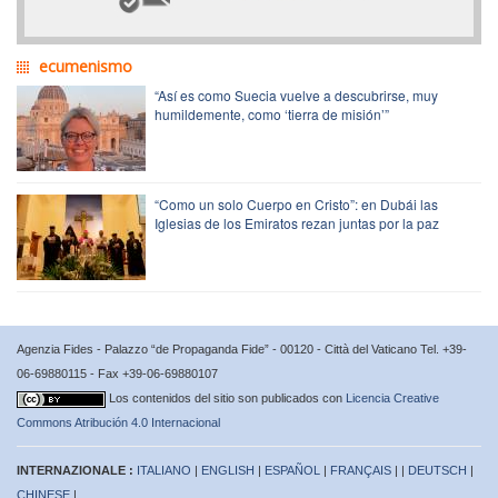
ecumenismo
“Así es como Suecia vuelve a descubrirse, muy
humildemente, como ‘tierra de misión’”
“Como un solo Cuerpo en Cristo”: en Dubái las
Iglesias de los Emiratos rezan juntas por la paz
Agenzia Fides - Palazzo “de Propaganda Fide” - 00120 - Città del Vaticano Tel. +39-
06-69880115 - Fax +39-06-69880107
Los contenidos del sitio son publicados con
Licencia Creative
Commons Atribución 4.0 Internacional
INTERNAZIONALE :
ITALIANO
|
ENGLISH
|
ESPAÑOL
|
FRANÇAIS
| |
DEUTSCH
|
CHINESE
|