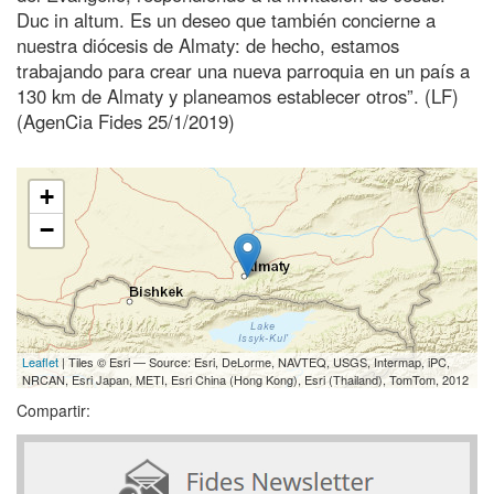
Duc in altum. Es un deseo que también concierne a
nuestra diócesis de Almaty: de hecho, estamos
trabajando para crear una nueva parroquia en un país a
130 km de Almaty y planeamos establecer otros”. (LF)
(AgenCia Fides 25/1/2019)
+
−
Leaflet
| Tiles © Esri — Source: Esri, DeLorme, NAVTEQ, USGS, Intermap, iPC,
NRCAN, Esri Japan, METI, Esri China (Hong Kong), Esri (Thailand), TomTom, 2012
Compartir: