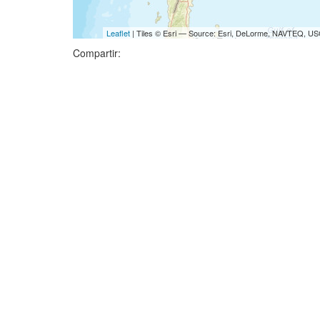
Leaflet
| Tiles © Esri — Source: Esri, DeLorme, NAVTEQ, USG
Compartir: