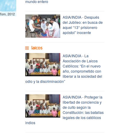
mundo entero
mTom, 2012
ASIA/INDIA - Después
del Jubileo: en busca de
aquel “13° prisionero
apóstol” inocente
laicos
ASIA/INDIA - La
Asociación de Laicos
Católicos: “En el nuevo
año, comprometido con
liberar a la sociedad del
odio y la discriminación”
ASIA/INDIA - Proteger la
libertad de conciencia y
de culto según la
Constitución: las batallas
legales de los católicos
indios