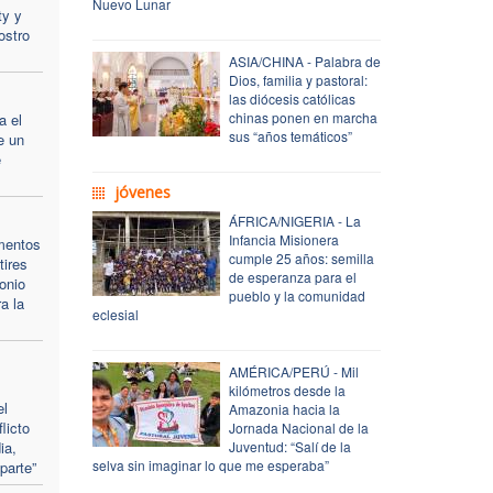
Nuevo Lunar
ty y
ostro
ASIA/CHINA - Palabra de
Dios, familia y pastoral:
las diócesis católicas
chinas ponen en marcha
a el
sus “años temáticos”
e un
e
jóvenes
ÁFRICA/NIGERIA - La
Infancia Misionera
mentos
cumple 25 años: semilla
tires
de esperanza para el
onio
pueblo y la comunidad
a la
eclesial
AMÉRICA/PERÚ - Mil
kilómetros desde la
el
Amazonia hacia la
licto
Jornada Nacional de la
ia,
Juventud: “Salí de la
selva sin imaginar lo que me esperaba”
parte”