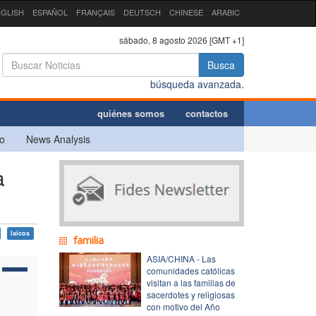
GLISH
ESPAÑOL
FRANÇAIS
DEUTSCH
CHINESE
ARABIC
sábado, 8 agosto 2026 [GMT +1]
Busca
búsqueda avanzada.
quiénes somos
contactos
o
News Analysis
a
laicos
familia
ASIA/CHINA - Las
comunidades católicas
visitan a las familias de
sacerdotes y religiosas
con motivo del Año