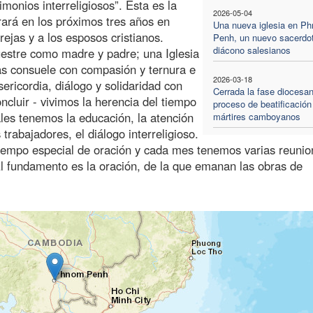
rimonios interreligiosos”. Esta es la
2026-05-04
rará en los próximos tres años en
Una nueva iglesia en P
rejas y a los esposos cristianos.
Penh, un nuevo sacerdo
diácono salesianos
uestre como madre y padre; una Iglesia
las consuele con compasión y ternura e
2026-03-18
ericordia, diálogo y solidaridad con
Cerrada la fase diocesan
ncluir - vivimos la herencia del tiempo
proceso de beatificación
ales tenemos la educación, la atención
mártires camboyanos
 trabajadores, el diálogo interreligioso.
 tiempo especial de oración y cada mes tenemos varias reuni
 El fundamento es la oración, de la que emanan las obras de