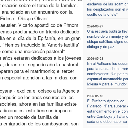
esclavos de las scam ci
y oración sobre el tema de la familia”.
los desplazados son el r
a anunciado en un encuentro con la
oculto de la crisis”
Fides el Obispo Olivier
aeusler, Vicario apostólico de Phnom
2026-06-27
emos proclamado un trienio dedicado
Una escuela budista llev
nombre de un monje y d
ilia en el día de la Epifanía, en un gran
obispo católico: signo d
. “Hemos traducido la 'Amoris laetitia'
diálogo y de paz
como una indicación pastoral”
es años estarán dedicados a los jóvenes
2026-05-28
En el Vaticano los docu
a; durante el segundo año la pastoral
para la causa de los már
eparan para el matrimonio; el tercer
camboyanos: “Un patrim
on especial atención a las mixtas, con
espiritual inestimable par
Iglesia y para el mundo”
oyana - explica el obispo a la Agencia
2026-05-13
 Después de los años oscuros de los
El Prefecto Apostólico
sociales, ahora en las familias existe
Figaredo: “Para superar 
adicionales: esto tiene un impacto
estancamiento en el conf
enen un modelo de familia de
entre Camboya y Tailand
cada uno debe hacer su 
la emigración de los camboyanos, son