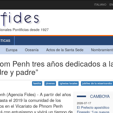
ITALIANO
EN
ionales Pontificias desde 1927
STICAS
Europa
Oceanía
Actos de la Santa Sede
Nombramient
m Penh tres años dedicados a l
dre y padre”
familia
jóvenes
iglesias locales
jubileo de la misericordia
h (Agencia Fides) - A partir del años
CAMBOYA
asta el 2019 la comunidad de los
2026-07-17
os en el Vicariato de Phnom Penh
El Prefecto apostólico
á con entusiasmo y vivirá un tiempo de
Figaredo: “Los nuevos