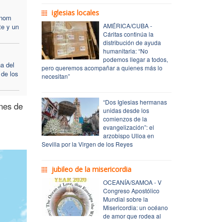
iglesias locales
hnom
AMÉRICA/CUBA -
te y un
Cáritas continúa la
distribución de ayuda
humanitaria: “No
podemos llegar a todos,
a del
pero queremos acompañar a quienes más lo
 de los
necesitan”
“Dos Iglesias hermanas
ones de
unidas desde los
comienzos de la
evangelización”: el
arzobispo Ulloa en
Sevilla por la Virgen de los Reyes
jubileo de la misericordia
OCEANÍA/SAMOA - V
Congreso Apostólico
Mundial sobre la
Misericordia: un océano
de amor que rodea al