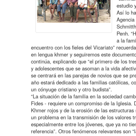
estudio 
Así lo h
Agencia 
Schmitth
Penh. “H
a la fam
encuentro con los fieles del Vicariato” recuerda
en lengua khmer y seguiremos este documento 
continúa, explicando que “el primero de los tr
y adolescentes que se asoman a la vida afectiv
se centrará en las parejas de novios que se pr
año estará dedicado a las familias católicas, c
un cónyuge cristiano y otro budista”.
“La situación de la familia en la sociedad camb
Fides - requiere un compromiso de la Iglesia.
Khmer rojos y de la erosión de las estructuras 
un problema en la transmisión de los valores tr
especialmente entre los jóvenes, que ya no ti
referencia”. Otros fenómenos relevantes son “