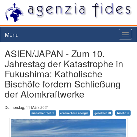
Menu
Toggl
naviga
ASIEN/JAPAN - Zum 10.
Jahrestag der Katastrophe in
Fukushima: Katholische
Bischöfe fordern Schließung
der Atomkraftwerke
Donnerstag, 11 März 2021
menschenrechte
erneuerbare energie
gesellschaft
bischöfe