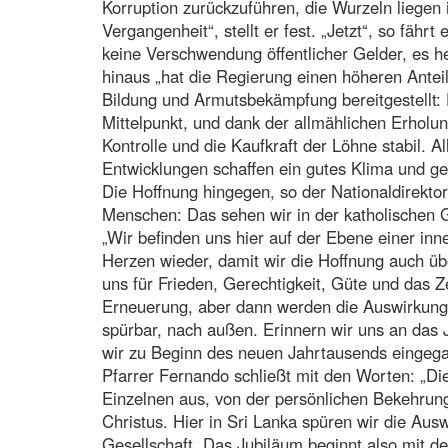
Korruption zurückzuführen, die Wurzeln liegen 
Vergangenheit“, stellt er fest. „Jetzt“, so fährt
keine Verschwendung öffentlicher Gelder, es 
hinaus „hat die Regierung einen höheren Antei
Bildung und Armutsbekämpfung bereitgestellt:
Mittelpunkt, und dank der allmählichen Erholung
Kontrolle und die Kaufkraft der Löhne stabil. Al
Entwicklungen schaffen ein gutes Klima und 
Die Hoffnung hingegen, so der Nationaldirektor
Menschen: Das sehen wir in der katholischen G
„Wir befinden uns hier auf der Ebene einer inn
Herzen wieder, damit wir die Hoffnung auch üb
uns für Frieden, Gerechtigkeit, Güte und das Z
Erneuerung, aber dann werden die Auswirkung
spürbar, nach außen. Erinnern wir uns an das 
wir zu Beginn des neuen Jahrtausends eingega
Pfarrer Fernando schließt mit den Worten: „D
Einzelnen aus, von der persönlichen Bekehrun
Christus. Hier in Sri Lanka spüren wir die Aus
Gesellschaft. Das Jubiläum beginnt also mit 