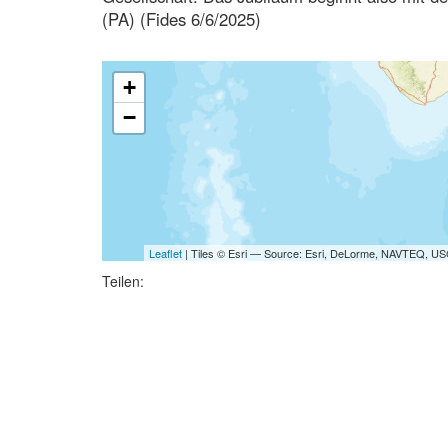
(PA) (Fides 6/6/2025)
+
−
Leaflet
| Tiles © Esri — Source: Esri, DeLorme, NAVTEQ, USG
Teilen: