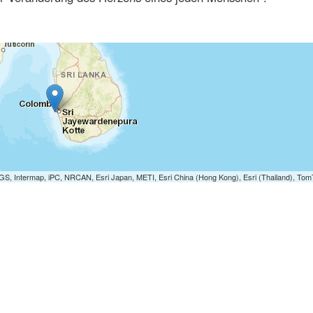
S, Intermap, iPC, NRCAN, Esri Japan, METI, Esri China (Hong Kong), Esri (Thailand), To