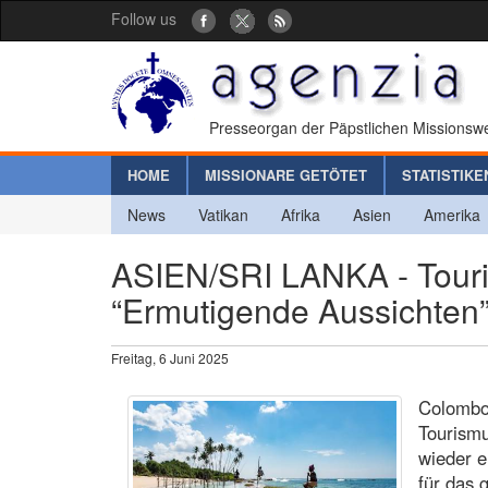
Follow us
Presseorgan der Päpstlichen Missionswe
HOME
MISSIONARE GETÖTET
STATISTIKE
News
Vatikan
Afrika
Asien
Amerika
ASIEN/SRI LANKA - Tour
“Ermutigende Aussichten
Freitag, 6 Juni 2025
Colombo 
Tourismu
wieder e
für das 