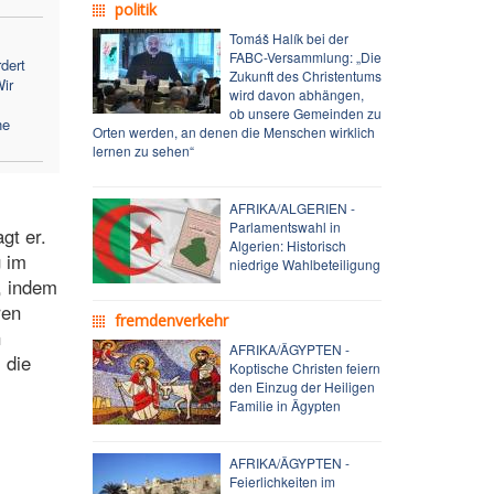
politik
Tomáš Halík bei der
FABC-Versammlung: „Die
dert
Zukunft des Christentums
ir
wird davon abhängen,
ob unsere Gemeinden zu
ne
Orten werden, an denen die Menschen wirklich
lernen zu sehen“
AFRIKA/ALGERIEN -
Parlamentswahl in
gt er.
Algerien: Historisch
g im
niedrige Wahlbeteiligung
, indem
ren
fremdenverkehr
n
AFRIKA/ÄGYPTEN -
 die
Koptische Christen feiern
den Einzug der Heiligen
Familie in Ägypten
AFRIKA/ÄGYPTEN -
Feierlichkeiten im