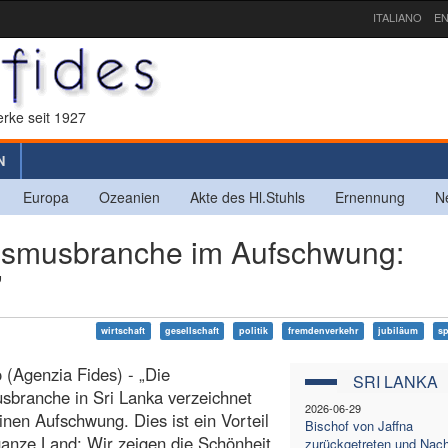
ITALIANO
EN
rke seit 1927
N
Europa
Ozeanien
Akte des Hl.Stuhls
Ernennung
N
ismusbranche im Aufschwung:
”
wirtschaft
gesellschaft
politik
fremdenverkehr
jubiläum
sp
(Agenzia Fides) - „Die
SRI LANKA
sbranche in Sri Lanka verzeichnet
2026-06-29
inen Aufschwung. Dies ist ein Vorteil
Bischof von Jaffna
ganze Land: Wir zeigen die Schönheit
zurückgetreten und Nach