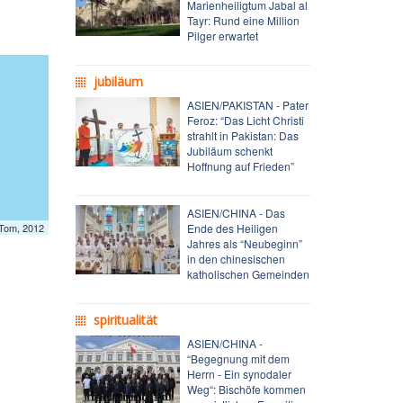
Marienheiligtum Jabal al
Tayr: Rund eine Million
Pilger erwartet
jubiläum
ASIEN/PAKISTAN - Pater
Feroz: “Das Licht Christi
strahlt in Pakistan: Das
Jubiläum schenkt
Hoffnung auf Frieden”
ASIEN/CHINA - Das
mTom, 2012
Ende des Heiligen
Jahres als “Neubeginn”
in den chinesischen
katholischen Gemeinden
spiritualität
ASIEN/CHINA -
“Begegnung mit dem
Herrn - Ein synodaler
Weg“: Bischöfe kommen