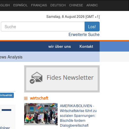
GLISH
ESPAÑOL
FRANÇAIS
DEUTSCH
CHINESE
ARABIC
Samstag, 8 August 2026 [GMT +1]
Los!
Erweiterte Suche
wir über uns
Kontakt
ews Analysis
iritualität
wirtschaft
AMERIKA/BOLIVIEN -
Wirtschaftskrise führt zu
sozialen Spannungen:
Bischöfe fordern
Dialogbereitschaft
folger