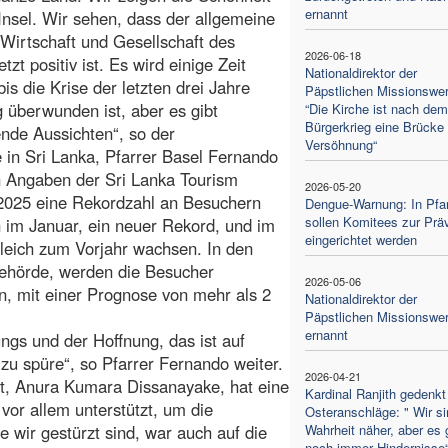
ernannt
Insel. Wir sehen, dass der allgemeine
 Wirtschaft und Gesellschaft des
2026-06-18
tzt positiv ist. Es wird einige Zeit
Nationaldirektor der
bis die Krise der letzten drei Jahre
Päpstlichen Missionswer
g überwunden ist, aber es gibt
“Die Kirche ist nach dem
Bürgerkrieg eine Brücke 
nde Aussichten“, so der
Versöhnung“
 in Sri Lanka, Pfarrer Basel Fernando
n Angaben der Sri Lanka Tourism
2026-05-20
 2025 eine Rekordzahl an Besuchern
Dengue-Warnung: In Pfar
sollen Komitees zur Prä
 im Januar, ein neuer Rekord, und im
eingerichtet werden
leich zum Vorjahr wachsen. In den
Behörde, werden die Besucher
2026-05-06
n, mit einer Prognose von mehr als 2
Nationaldirektor der
Päpstlichen Missionswe
ernannt
ngs und der Hoffnung, das ist auf
e zu spüre“, so Pfarrer Fernando weiter.
2026-04-21
nt, Anura Kumara Dissanayake, hat eine
Kardinal Ranjith gedenkt
vor allem unterstützt, um die
Osteranschläge: " Wir si
e wir gestürzt sind, war auch auf die
Wahrheit näher, aber es 
noch immer Hindernisse