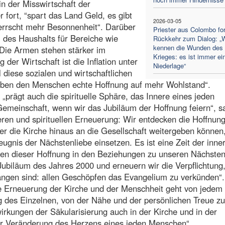
in der Misswirtschaft der
 er fort, “spart das Land Geld, es gibt
2026-03-05
herrscht mehr Besonnenheit“. Darüber
Priester aus Colombo for
l des Haushalts für Bereiche wie
Rückkehr zum Dialog: „W
kennen die Wunden des
 Die Armen stehen stärker im
Krieges: es ist immer ei
 der Wirtschaft ist die Inflation unter
Niederlage“
l diese sozialen und wirtschaftlichen
geben den Menschen echte Hoffnung auf mehr Wohlstand“.
 „prägt auch die spirituelle Sphäre, das Innere eines jeden
emeinschaft, wenn wir das Jubiläum der Hoffnung feiern“, sa
eren und spirituellen Erneuerung: Wir entdecken die Hoffnun
er die Kirche hinaus an die Gesellschaft weitergeben können
eugnis der Nächstenliebe einsetzen. Es ist eine Zeit der inne
en dieser Hoffnung in den Beziehungen zu unseren Nächste
Jubiläum des Jahres 2000 und erneuern wir die Verpflichtung,
ngen sind: allen Geschöpfen das Evangelium zu verkünden“.
ie Erneuerung der Kirche und der Menschheit geht von jedem
g des Einzelnen, von der Nähe und der persönlichen Treue zu
wirkungen der Säkularisierung auch in der Kirche und in der
der Veränderung des Herzens eines jeden Menschen“.