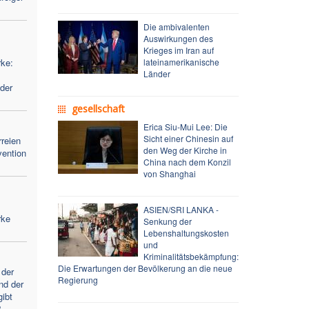
Die ambivalenten
Auswirkungen des
Krieges im Iran auf
ke:
lateinamerikanische
Länder
der
gesellschaft
Erica Siu-Mui Lee: Die
Sicht einer Chinesin auf
reien
den Weg der Kirche in
vention
China nach dem Konzil
von Shanghai
ASIEN/SRI LANKA -
rke
Senkung der
Lebenshaltungskosten
und
Kriminalitätsbekämpfung:
Die Erwartungen der Bevölkerung an die neue
 der
Regierung
nd der
gibt
“