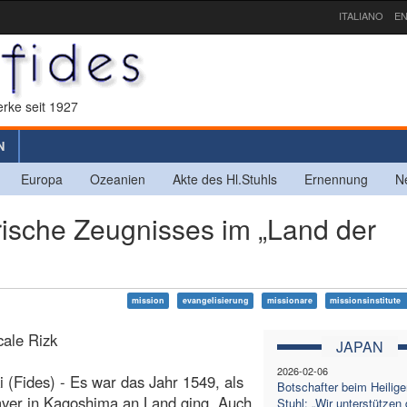
ITALIANO
EN
rke seit 1927
N
Europa
Ozeanien
Akte des Hl.Stuhls
Ernennung
N
ische Zeugnisses im „Land der
mission
evangelisierung
missionare
missionsinstitute
ale Rizk
JAPAN
2026-02-06
 (Fides) - Es war das Jahr 1549, als
Botschafter beim Heilige
ver in Kagoshima an Land ging. Auch
Stuhl: „Wir unterstützen