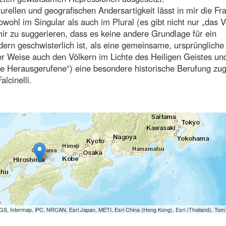
rellen und geografischen Andersartigkeit lässt in mir die Fr
wohl im Singular als auch im Plural (es gibt nicht nur „das V
mir zu suggerieren, dass es keine andere Grundlage für ein
ndern geschwisterlich ist, als eine gemeinsame, ursprüngliche
r Weise auch den Völkern im Lichte des Heiligen Geistes und
ie Herausgerufene“) eine besondere historische Berufung zu
lcinelli.
S, Intermap, iPC, NRCAN, Esri Japan, METI, Esri China (Hong Kong), Esri (Thailand), To