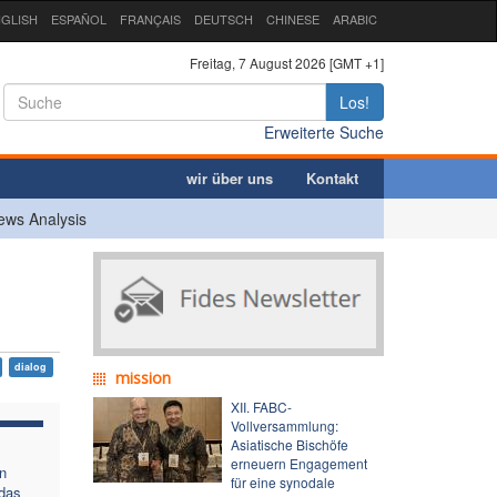
GLISH
ESPAÑOL
FRANÇAIS
DEUTSCH
CHINESE
ARABIC
Freitag, 7 August 2026 [GMT +1]
Los!
Erweiterte Suche
wir über uns
Kontakt
ews Analysis
dialog
mission
XII. FABC-
Vollversammlung:
Asiatische Bischöfe
erneuern Engagement
n
für eine synodale
 das