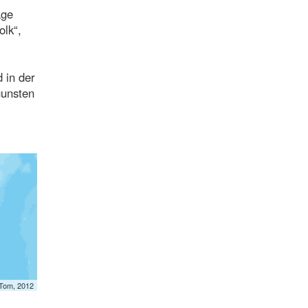
age
olk“,
 in der
gunsten
mTom, 2012