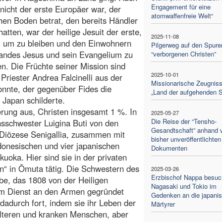
Engagement für eine
nicht der erste Europäer war, der
atomwaffenfreie Welt“
hen Boden betrat, den bereits Händler
hatten, war der heilige Jesuit der erste,
2025-11-08
, um zu bleiben und den Einwohnern
Pilgerweg auf den Spure
andes Jesus und sein Evangelium zu
“verborgenen Christen”
n. Die Früchte seiner Mission sind
2025-10-01
 Priester Andrea Falcinelli aus der
Missionarische Zeugnis
onnte, der gegenüber Fides die
„Land der aufgehenden 
 Japan schilderte.
rung aus, Christen insgesamt 1 %. In
2025-05-27
Die Reise der “Tensho-
nsschwester Luigina Buti von den
Gesandtschaft” anhand 
 Diözese Senigallia, zusammen mit
bisher unveröffentlichten
ndonesischen und vier japanischen
Dokumenten
uoka. Hier sind sie in der privaten
“ in Ōmuta tätig. Die Schwestern des
2025-03-26
Erzbischof Nappa besuc
be, das 1808 von der Heiligen
Nagasaki und Tokio im
m Dienst an den Armen gegründet
Gedenken an die japani
dadurch fort, indem sie ihr Leben der
Märtyrer
älteren und kranken Menschen, aber