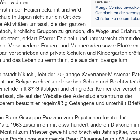
 Welt widmen.
2025-03-14
Manga-Comics erwecken
 ist in der Region bekannt und wird
Geschichten der verbor
hule in Japan nicht nur ein Ort des
Christen zu neuem Lebe
e Aktivitäten umfasst, die den ganzen
infach, kirchliche Gruppen zu gründen, die Wege und Erfahru
bieten“, erklärt Pfarrer Falcinelli und unterstreicht damit die
ion. Verschiedene Frauen- und Männerorden sowie Pfarreien
Japan verschrieben und private Schulen und Kindergärten eröf
 und das Leben zu vermitteln, die aus dem Evangelium
instadt Kikuchi, lebt der 70-jährige Xaverianer-Missionar Pat
cht nur Religionslehrer an derselben Schule und Beichtvater 
emeinde mit 87 Gläubigen und ein großer Kenner der versch
erfasst, die auf der Website des Asienstudienzentrums der
nderem besucht er regelmäßig Gefangene und unterhält Brief
n Pater Giuseppe Piazzino vom Päpstlichen Institut für
März 1963 zusammen mit etwa hundert anderen Diakonen im
Montini zum Priester geweiht und brach ein Jahr später, vor
r aus Pradalunga stammende Pater Giuseppe ist mit 88 Jahre