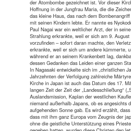
der Atombombe gezeichnet ist. Vor dieser Kirc
Hoffnung in der Jungfrau Maria, die die Zeich
das kleine Haus, das nach dem Bombenangriff 
mit seinen Kindern lebte. Er nannte es Nyokodō
Paul Nagai war ein weltlicher Arzt, der in se
Strahlung erkrankte, weil er sich am 9. August
vorzufinden – sofort daran machte, den Verlet
erkrankte, weil er sich um andere kümmerte, un
während er an seinem Krankenbett lag, dankbar
dessen Gedanken das Leiden einer ganzen Stad
In Nagasaki entwickelte sich im „christlichen 
Jahrzehnten der Verfolgung zahlreiche Märtyr
Kirche in Japan ist auch das Datum des 17. Mä
langen Zeit der Zeit der „Landesschließung“ („
Auslandsmission, Kaplan der westlichen Kaufl
niemand außerhalb Japans, ob es angesichts 
aufgehenden Sonne gab. Es wird erzählt, dass P
dass mit ihm ganz Europa vom Zeugnis der jap
ohne die geistliche Unterstützung eines Pries
gegeben hatten, wurden diese Christen den le