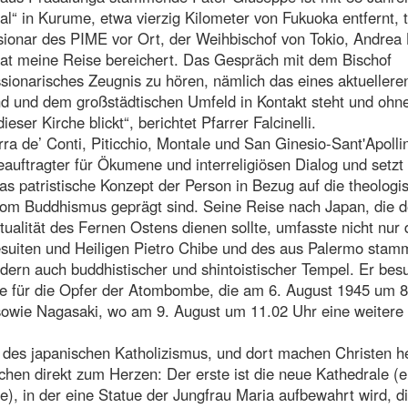
l“ in Kurume, etwa vierzig Kilometer von Fukuoka entfernt, t
ssionar des PIME vor Ort, der Weihbischof von Tokio, Andrea
at meine Reise bereichert. Das Gespräch mit dem Bischof
ssionarisches Zeugnis zu hören, nämlich das eines aktuellere
nd und dem großstädtischen Umfeld in Kontakt steht und ohn
eser Kirche blickt“, berichtet Pfarrer Falcinelli.
erra de’ Conti, Piticchio, Montale und San Ginesio-Sant'Apolli
eauftragter für Ökumene und interreligiösen Dialog und setzt
as patristische Konzept der Person in Bezug auf die theologi
s vom Buddhismus geprägt sind. Seine Reise nach Japan, die 
tualität des Fernen Ostens dienen sollte, umfasste nicht nur
esuiten und Heiligen Pietro Chibe und des aus Palermo sta
ondern auch buddhistischer und shintoistischer Tempel. Er bes
te für die Opfer der Atombombe, die am 6. August 1945 um 8
sowie Nagasaki, wo am 9. August um 11.02 Uhr eine weitere
 des japanischen Katholizismus, und dort machen Christen h
hen direkt zum Herzen: Der erste ist die neue Kathedrale (e
), in der eine Statue der Jungfrau Maria aufbewahrt wird, d