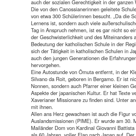
auch der sozialen Gerechtigkeit in der ganzen
Die von den Canossianerinnen geleitete Schule
von etwa 300 Schülerinnen besucht. „Da die Sc
Lernens ist, sondern auch viele außerschulisch
Tag in Anspruch nehmen, ist es gar nicht so e
der Geschwisterlichkeit und des Miteinanders an
Bedeutung der katholischen Schule in der Reg
sich der Tätigkeit in katholischen Schulen in 
auch den jungen Generationen die Erfahrungen
hervorgehen.
Eine Autostunde von Ōmuta entfernt, in der Kle
Silvano da Roit, geboren in Bergamo. Er ist ni
Nonnen, sondern auch Pfarrer einer kleinen G
Aspekte der japanischen Kultur. Er hat Texte v
Xaverianer Missionare zu finden sind. Unter a
mit ihnen.
Allen ans Herz gewachsen ist auch die Figur vo
Auslandsmissionen (PIME). Er wurde am 30. 
Mailänder Dom von Kardinal Giovanni Battista 
als 60 Jahren, voller Elan nach Japan auf. De