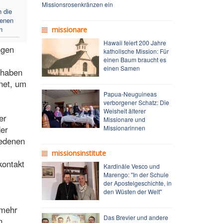
Missionsrosenkränzen ein
 die
genen
n
missionare
Hawaii feiert 200 Jahre
ngen
katholische Mission: Für
einen Baum braucht es
einen Samen
 haben
fnet, um
Papua-Neuguineas
verborgener Schatz: Die
Weisheit älterer
er
Missionare und
der
Missionarinnen
iedenen
missionsinstitute
kontakt
Kardinäle Vesco und
Marengo: "In der Schule
der Apostelgeschichte, in
den Wüsten der Welt"
 mehr
Das Brevier und andere
n