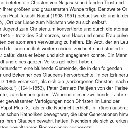
he beteten die Christen von Nagasaki und fanden Trost und
en ihrer größten und grausamsten Wunde trägt. Der zweite Ort
von Paul Takashi Nagai (1908-1951) gebaut wurde und in de
, „Ort der Liebe zum Nächsten wie zu sich selbst”.
iner Jugend zum Christentum konvertierte und durch die atoma
 1945 – trotz des Schmerzes, sein Haus und seine Frau pulver
zten der atomaren Verwüstung zu helfen. Ein Arzt, der an Le
d der unermüdlich weiter schrieb, zeichnete und studierte,
 dafür, dass er leben und sich engagieren konnte. Ein Mann
t und eines ganzen Volkes gelindert haben.
Jahrhundert“ eine blühende Gemeinde, die in den folgenden
er und Bekenner des Glaubens hervorbrachte. In der Erinner
rz 1865 verankert, als sich die „verborgenen Christen” nach 
Sakoku“) (1641-1853), Pater Bernard Petitjean von der Parise
eute, zu erkennen gaben. Während dieser zweihundert Jahre
der gewaltsamen Verfolgungen noch Christen im Land der
apst Pius IX., als er die Nachricht erhielt, in Tränen ausbra
anischen Katholiken bewegt war, die über Generationen hin
ters ihren Glauben bewahrt hatten. Nachdem sie sich zu erke
tzten gewaltsamen Repressionen ausgesetzt.