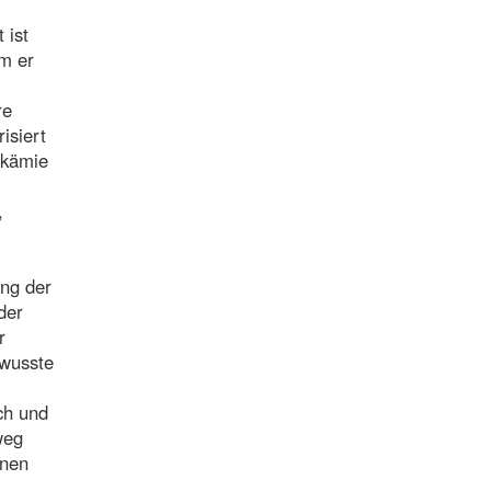
 ist
m er
re
isiert
ukämie
,
ung der
der
r
 wusste
ch und
weg
nnen