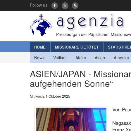
Follow us
Presseorgan der Päpstlichen Missionswe
HOME
MISSIONARE GETÖTET
STATISTIKE
News
Vatikan
Afrika
Asien
Amerika
ASIEN/JAPAN - Missionar
aufgehenden Sonne“
Mittwoch, 1 Oktober 2025
Von Pasc
Nagasaki
Franz Xa