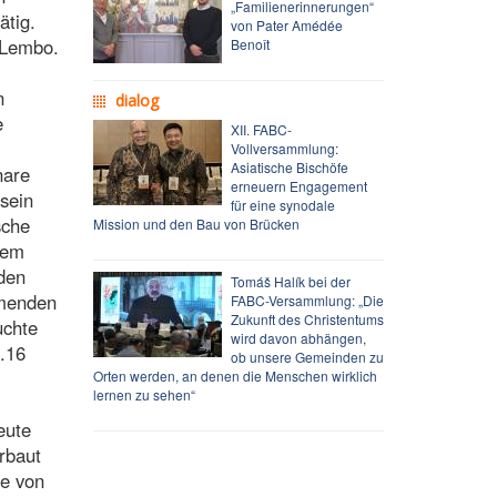
„Familienerinnerungen“
ätig.
von Pater Amédée
 Lembo.
Benoît
n
dialog
e
XII. FABC-
Vollversammlung:
Asiatische Bischöfe
nare
erneuern Engagement
 sein
für eine synodale
sche
Mission und den Bau von Brücken
dem
 den
Tomáš Halík bei der
mmenden
FABC-Versammlung: „Die
Zukunft des Christentums
uchte
wird davon abhängen,
.16
ob unsere Gemeinden zu
Orten werden, an denen die Menschen wirklich
lernen zu sehen“
eute
rbaut
ie von