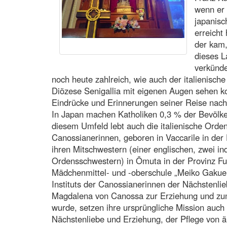
wenn er 
japanisc
erreicht 
der kam
dieses L
verkünde
noch heute zahlreich, wie auch der italienische
Diözese Senigallia mit eigenen Augen sehen k
Eindrücke und Erinnerungen seiner Reise nach
In Japan machen Katholiken 0,3 % der Bevölke
diesem Umfeld lebt auch die italienische Orde
Canossianerinnen, geboren in Vaccarile in der
ihren Mitschwestern (einer englischen, zwei i
Ordensschwestern) in Ōmuta in der Provinz Fuk
Mädchenmittel- und -oberschule „Meiko Gakuen
Instituts der Canossianerinnen der Nächstenlie
Magdalena von Canossa zur Erziehung und zu
wurde, setzen ihre ursprüngliche Mission auch 
Nächstenliebe und Erziehung, der Pflege von 