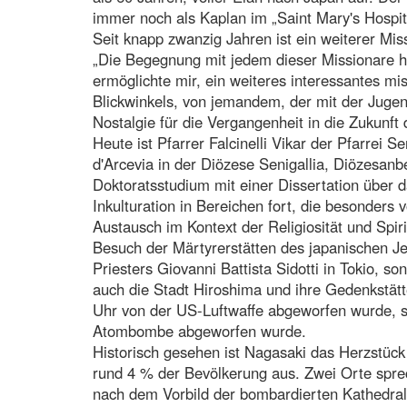
immer noch als Kaplan im „Saint Mary's Hospita
Seit knapp zwanzig Jahren ist ein weiterer Mi
„Die Begegnung mit jedem dieser Missionare h
ermöglichte mir, ein weiteres interessantes mi
Blickwinkels, von jemandem, der mit der Juge
Nostalgie für die Vergangenheit in die Zukunft di
Heute ist Pfarrer Falcinelli Vikar der Pfarrei S
d'Arcevia in der Diözese Senigallia, Diözesanb
Doktoratsstudium mit einer Dissertation über d
Inkulturation in Bereichen fort, die besonder
Austausch im Kontext der Religiosität und Spiri
Besuch der Märtyrerstätten des japanischen J
Priesters Giovanni Battista Sidotti in Tokio, s
auch die Stadt Hiroshima und ihre Gedenkstät
Uhr von der US-Luftwaffe abgeworfen wurde, 
Atombombe abgeworfen wurde.
Historisch gesehen ist Nagasaki das Herzstück
rund 4 % der Bevölkerung aus. Zwei Orte sprec
nach dem Vorbild der bombardierten Kathedrale