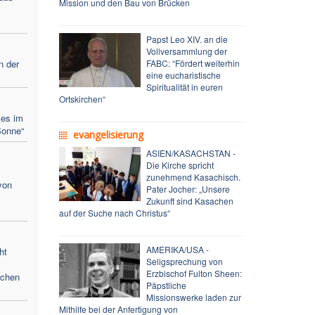
Mission und den Bau von Brücken
Papst Leo XIV. an die
Vollversammlung der
n der
FABC: “Fördert weiterhin
eine eucharistische
Spiritualität in euren
Ortskirchen“
ses im
Sonne“
evangelisierung
ASIEN/KASACHSTAN -
Die Kirche spricht
zunehmend Kasachisch.
von
Pater Jocher: „Unsere
Zukunft sind Kasachen
auf der Suche nach Christus“
AMERIKA/USA -
ht
Seligsprechung von
Erzbischof Fulton Sheen:
schen
Päpstliche
Missionswerke laden zur
Mithilfe bei der Anfertigung von