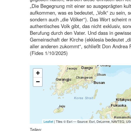
„Die Begegnung mit einer so ausgeprägten kultu
aufkommen, was es bedeutet, „Volk“ zu sein, so
sondern auch „die Völker“). Das Wort scheint 
authentisches Volk gibt, das nicht exklusiv, so
Berufung durch den Vater. Und dass in gewisse
Gemeinschaft der Kirche (ekklesia bedeutet „d
aller anderen zukommt“, schließt Don Andrea Fa
(Fides 1/10/2025)
+
−
Leaflet
| Tiles © Esri — Source: Esri, DeLorme, NAVTEQ, USG
Teilen: