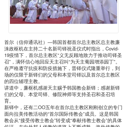
首尔（信仰通讯社）—韩国首都首尔总主教区总主教廉
洙政枢机在主持二十名新司铎祝圣仪式时指出，Covid-
19疫情下，首尔总主教区“义无反顾地致力于推动司铎圣
召”，满怀信心地回应天主召叫“为天主葡园增添园丁”。
在严格遵守抗疫和防疫措施下，晋铎仪式隆重举行，到
场的仅限于新铎们的父母和本堂司铎以及首尔总主教区
的四位辅理主教。
讲道中，廉枢机感谢天主赐予韩国教会新铎；感谢新铎
们的父母、本堂司铎、修院神师等支持圣召和圣召培
育。
新铎中，还有二OO五年在首尔总主教区刚刚创立的专门
面向拉美传教活动的“首尔国际传教会”成员。这是韩国
教会从“接受传教士教会”转变成“奉献传教士教会”的具体
佐证，在向外邦人传教的道路上不断成熟、海外传教的