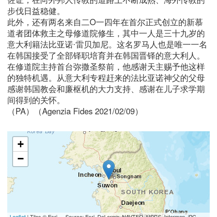
步伐日益稳健。
此外，还有两名来自二O一四年在首尔正式创立的新慕
道者团体救主之母修道院修生，其中一人是三十九岁的
意大利籍法比亚诺∙雷贝加尼。这名罗马人也是唯一一名
在韩国接受了全部铎职培育并在韩国晋铎的意大利人。
在修道院主持首台弥撒圣祭前，他感谢天主赐予他这样
的独特机遇。从意大利专程赶来的法比亚诺神父的父母
感谢韩国教会和廉枢机的大力支持、感谢在儿子求学期
间得到的关怀。
（PA）（Agenzia Fides 2021/02/09）
+
−
Leaflet
| Tiles © Esri — Source: Esri, DeLorme, NAVTEQ, USGS, Intermap, iPC,