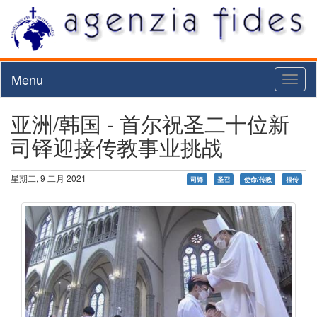
Menu
Toggl
naviga
亚洲/韩国 - 首尔祝圣二十位新
司铎迎接传教事业挑战
星期二, 9 二月 2021
司铎
圣召
使命/传教
福传